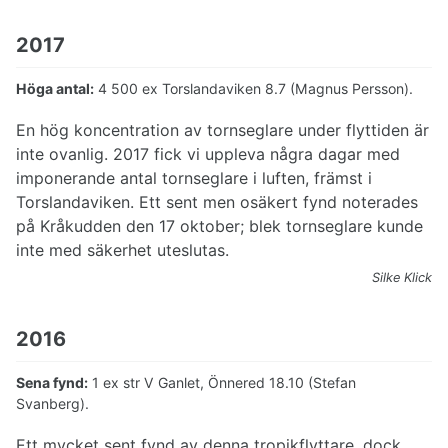
2017
Höga antal:
4 500 ex Torslandaviken 8.7 (Magnus Persson).
En hög koncentration av tornseglare under flyttiden är
inte ovanlig. 2017 fick vi uppleva några dagar med
imponerande antal tornseglare i luften, främst i
Torslandaviken. Ett sent men osäkert fynd noterades
på Kråkudden den 17 oktober; blek tornseglare kunde
inte med säkerhet uteslutas.
Silke Klick
2016
Sena fynd:
1 ex str V Ganlet, Önnered 18.10 (Stefan
Svanberg).
Ett mycket sent fynd av denna tropikflyttare, dock