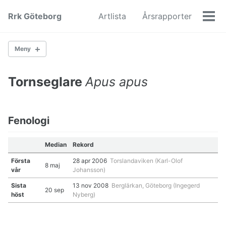
Skip
Skip
Skip
Rrk Göteborg
Artlista
Årsrapporter
to
to
to
Men
primary
content
footer
navigation
Meny
Tornseglare
Apus apus
Gäss
Änder
Hönsfåglar
Vadare
Fenologi
Måsfåglar
Lommar
Median
Rekord
Ugglor
Första
28 apr 2006
Torslandaviken (Karl-Olof
Hökfåglar
8 maj
vår
Johansson)
Hackspettar
Falkar
Sista
13 nov 2008
Berglärkan, Göteborg (Ingegerd
20 sep
Kråkfåglar
höst
Nyberg)
Rörsångare
Lövsångare