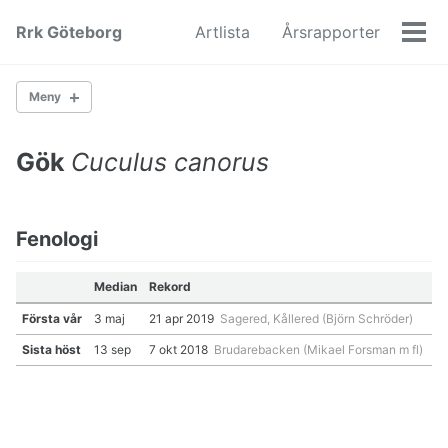
Skip
Skip
Skip
Rrk Göteborg
Artlista
Årsrapporter
to
to
to
Men
primary
content
footer
navigation
Meny
Gök
Cuculus canorus
Gäss
Änder
Hönsfåglar
Vadare
Fenologi
Måsfåglar
Lommar
Median
Rekord
Ugglor
Första vår
3 maj
21 apr 2019
Sagered, Kållered (Björn Schröder)
Hökfåglar
Hackspettar
Sista höst
13 sep
7 okt 2018
Brudarebacken (Mikael Forsman m fl)
Falkar
Kråkfåglar
Rörsångare
Lövsångare