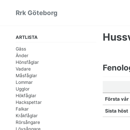
Skip
Skip
Skip
Rrk Göteborg
to
to
to
primary
content
footer
navigation
Huss
ARTLISTA
Gäss
Änder
Hönsfåglar
Fenolo
Vadare
Måsfåglar
Lommar
Ugglor
Hökfåglar
Första vår
Hackspettar
Falkar
Sista höst
Kråkfåglar
Rörsångare
Lövsångare