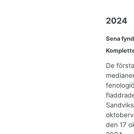
2024
Sena fynd
Komplette
De först
medianen.
fenologiö
fladdrad
Sandvikss
oktoberve
den 17 o