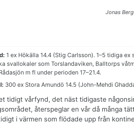
Jonas Berg
d:
1 ex Hökälla 14.4 (Stig Carlsson). 1–5 tidiga ex
ka svallokaler som Torslandaviken, Balltorps våt
Rådasjön m fl under perioden 17–21.4.
l:
300 ex Stora Amundö 14.5 (John-Mehdi Ghadda
t tidigt vårfynd, det näst tidigaste någonsin
sområdet, återspeglar en vår då många tätt
idigt i värmen som flödade upp från kontin