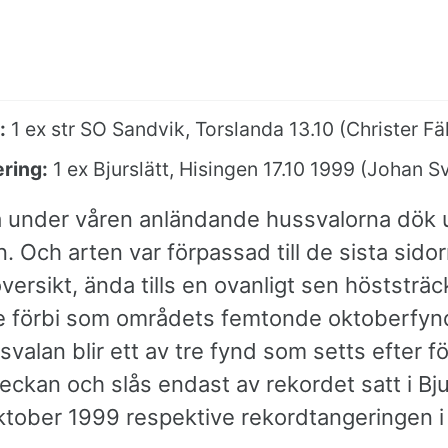
:
1 ex str SO Sandvik, Torslanda 13.10 (Christer Fäl
ring:
1 ex Bjurslätt, Hisingen 17.10 1999 (Johan 
a under våren anländande hussvalorna dök u
 Och arten var förpassad till de sista sido
versikt, ända tills en ovanligt sen höststräc
e förbi som områdets femtonde oktoberfyn
valan blir ett av tre fynd som setts efter f
ckan och slås endast av rekordet satt i Bju
ktober 1999 respektive rekordtangeringen i