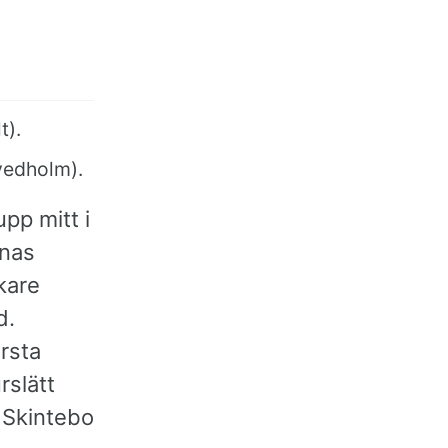
t).
Svedholm).
pp mitt i
rnas
kare
d.
örsta
rslätt
 Skintebo