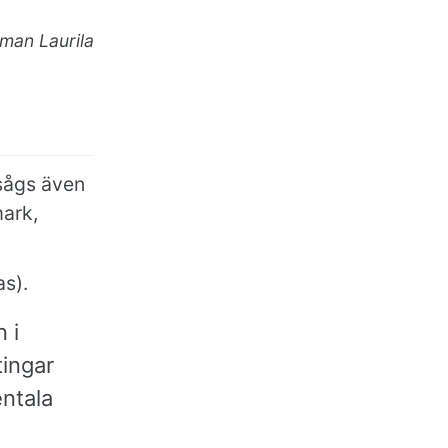
man Laurila
 sågs även
mark,
s).
 i
ingar
entala