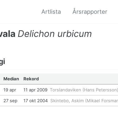
Artlista
Årsrapporter
vala
Delichon urbicum
gi
Median
Rekord
19 apr
11 apr 2009
Torslandaviken (Hans Petersson
27 sep
17 okt 2004
Skintebo, Askim (Mikael Forsma