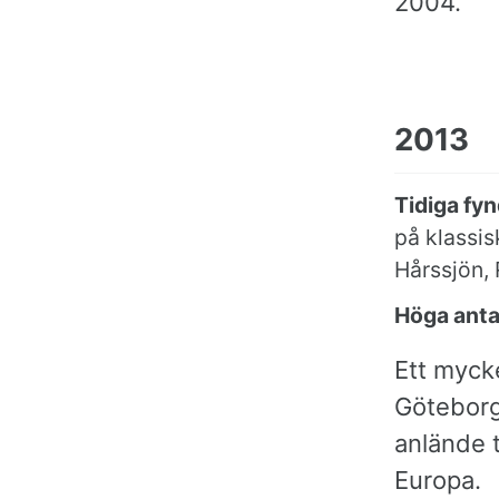
2004.
2013
Tidiga fyn
på klassis
Hårssjön, 
Höga anta
Ett mycke
Göteborg
anlände t
Europa.