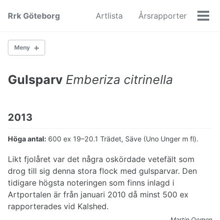
Skip
Skip
Skip
Rrk Göteborg
Artlista
Årsrapporter
to
to
to
Men
primary
content
footer
navigation
Meny
Gulsparv
Emberiza citrinella
Gäss
Änder
Hönsfåglar
Vadare
2013
Måsfåglar
Lommar
Höga antal:
600 ex 19–20.1 Trädet, Säve (Uno Unger m fl).
Ugglor
Hökfåglar
Likt fjolåret var det några oskördade vetefält som
Hackspettar
drog till sig denna stora flock med gulsparvar. Den
Falkar
tidigare högsta noteringen som finns inlagd i
Kråkfåglar
Artportalen är från januari 2010 då minst 500 ex
Rörsångare
rapporterades vid Kalshed.
Lövsångare
Martin Oomen