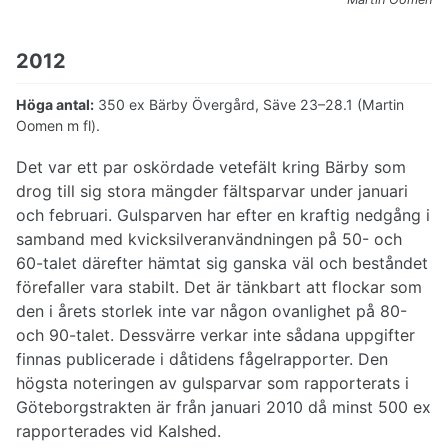
Sylvior
Trastar
Ärlor
2012
Finkar
Sparvar
Höga antal:
350 ex Bärby Övergård, Säve 23–28.1 (Martin
Hybrider
Oomen m fl).
Obestämda
Det var ett par oskördade vetefält kring Bärby som
drog till sig stora mängder fältsparvar under januari
och februari. Gulsparven har efter en kraftig nedgång i
samband med kvicksilveranvändningen på 50- och
60-talet därefter hämtat sig ganska väl och beståndet
förefaller vara stabilt. Det är tänkbart att flockar som
den i årets storlek inte var någon ovanlighet på 80-
och 90-talet. Dessvärre verkar inte sådana uppgifter
finnas publicerade i dåtidens fågelrapporter. Den
högsta noteringen av gulsparvar som rapporterats i
Göteborgstrakten är från januari 2010 då minst 500 ex
rapporterades vid Kalshed.