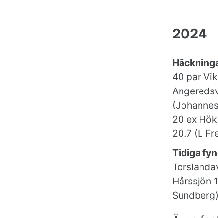
2024
Häckninga
40 par Vik
Angeredsv
(Johannes 
20 ex Hökä
20.7 (L Fr
Tidiga fyn
Torslandav
Hårssjön 1
Sundberg).