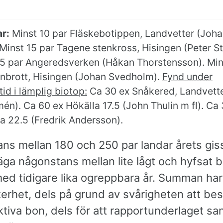
r:
Minst 10 par Fläskebotippen, Landvetter (Joh
 Minst 15 par Tagene stenkross, Hisingen (Peter S
 55 par Angeredsverken (Håkan Thorstensson). Min
enbrott, Hisingen (Johan Svedholm).
Fynd under
id i lämplig biotop:
Ca 30 ex Snåkered, Landvette
én). Ca 60 ex Hökälla 17.5 (John Thulin m fl). Ca
a 22.5 (Fredrik Andersson).
ns mellan 180 och 250 par landar årets gis
säga någonstans mellan lite lågt och hyfsat b
ed tidigare lika ogreppbara år. Summan har 
kerhet, dels på grund av svårigheten att b
ktiva bon, dels för att rapportunderlaget san