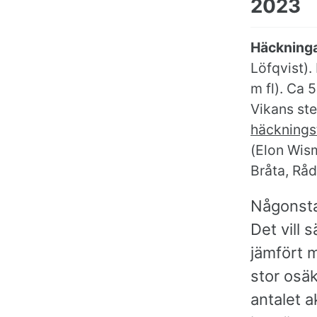
2023
Häckninga
Löfqvist).
m fl). Ca
Vikans st
häckningst
(Elon Wism
Bråta, Råd
Någonsta
Det vill 
jämfört m
stor osä
antalet a