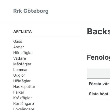
Skip
Skip
Skip
Rrk Göteborg
to
to
to
primary
content
footer
navigation
Back
ARTLISTA
Gäss
Änder
Hönsfåglar
Fenolo
Vadare
Måsfåglar
Lommar
Ugglor
Hökfåglar
Första vår
Hackspettar
Falkar
Sista höst
Kråkfåglar
Rörsångare
Lövsångare