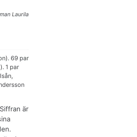
man Laurila
n). 69 par
. 1 par
lsån,
Andersson
iffran är
sina
den.