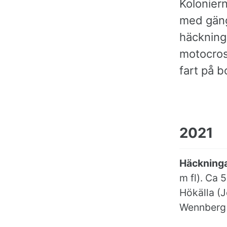
Koloniern
med gäng
häckning
motocros
fart på 
2021
Häckninga
m fl). Ca 
Hökälla (J
Wennberg 