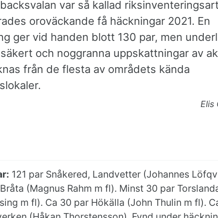
 backsvalan var så kallad riksinventeringsar
rades oroväckande få häckningar 2021. En
g ger vid handen blott 130 par, men underl
säkert och noggranna uppskattningar av ak
knas från de flesta av områdets kända
slokaler.
Elis
r:
121 par Snåkered, Landvetter (Johannes Löfqvis
 Bråta (Magnus Rahm m fl). Minst 30 par Torsland
sing m fl). Ca 30 par Hökälla (John Thulin m fl). C
erken (Håkan Thorstensson).
Fynd under häcknin