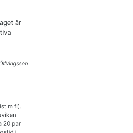
t
aget är
tiva
 Ölfvingsson
t m fl).
aviken
a 20 par
gstid i