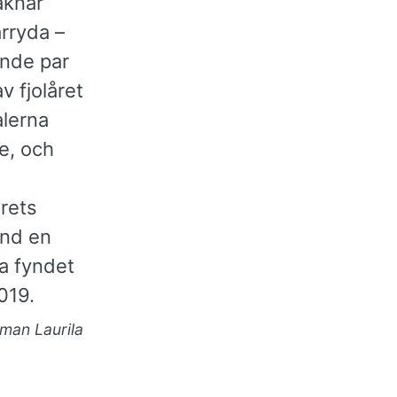
aknar
ärryda –
ande par
v fjolåret
alerna
e, och
årets
ynd en
a fyndet
019.
man Laurila