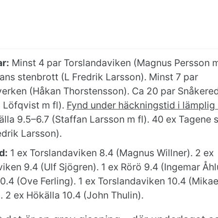
r:
Minst 4 par Torslandaviken (Magnus Persson m 
ans stenbrott (L Fredrik Larsson). Minst 7 par
erken (Håkan Thorstensson). Ca 20 par Snåkere
Löfqvist m fl).
Fynd under häckningstid i lämplig 
lla 9.5–6.7 (Staffan Larsson m fl). 40 ex Tagene 
edrik Larsson).
d:
1 ex Torslandaviken 8.4 (Magnus Willner). 2 ex
iken 9.4 (Ulf Sjögren). 1 ex Rörö 9.4 (Ingemar Åhl
0.4 (Ove Ferling). 1 ex Torslandaviken 10.4 (Mikae
 2 ex Hökälla 10.4 (John Thulin).