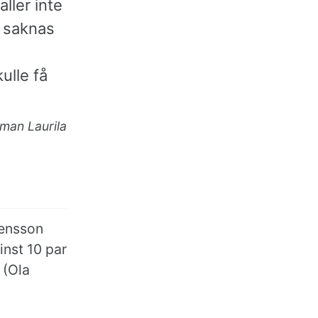
aller inte
t saknas
ulle få
man Laurila
tensson
inst 10 par
 (Ola