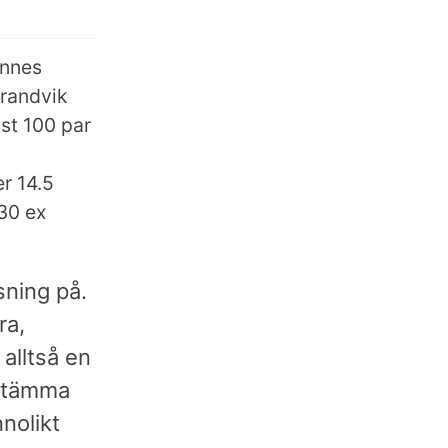
annes
trandvik
st 100 par
r 14.5
 30 ex
sning på.
ra,
alltså en
estämma
nolikt