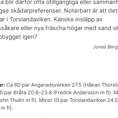
a blir därför ofta otillgängliga eller sammanf
se skådarpreferenser. Noterbart är att de
ar i Torslandaviken. Kanske insläpp av
såkare eller nya fräscha högar med sand sk
bobygget igen?
Jonas Berg
r:
Ca 60 par Angeredsverken 27.5 (Håkan Thors
50 par Bråta 20.6–23.8 (Fredrik Andersson m fl). M
ohn Thulin m fl). Minst 10 par Torslandaviken 24.5
m fl).