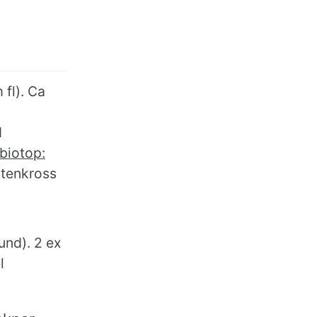
fl). Ca
d
biotop:
stenkross
und). 2 ex
l