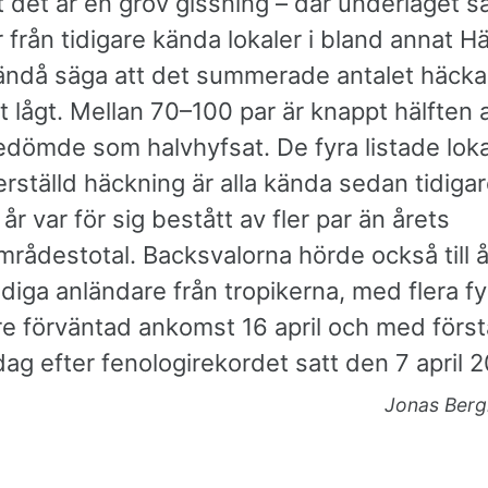
 det är en grov gissning – där underlaget s
 från tidigare kända lokaler i bland annat H
i ändå säga att det summerade antalet häck
 lågt. Mellan 70–100 par är knappt hälften a
edömde som halvhyfsat. De fyra listade lok
ställd häckning är alla kända sedan tidigar
 år var för sig bestått av fler par än årets
rådestotal. Backsvalorna hörde också till 
diga anländare från tropikerna, med flera f
re förväntad ankomst 16 april och med först
dag efter fenologirekordet satt den 7 april 2
Jonas Berg