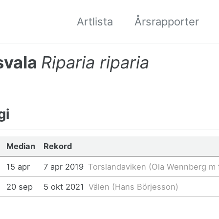
Artlista
Årsrapporter
svala
Riparia riparia
gi
Median
Rekord
15 apr
7 apr 2019
Torslandaviken (Ola Wennberg m f
20 sep
5 okt 2021
Välen (Hans Börjesson)