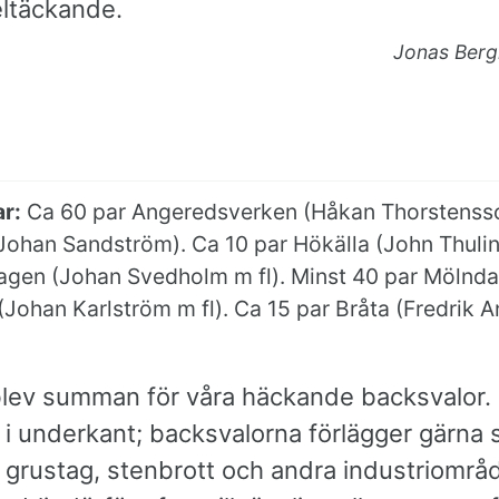
eltäckande.
Jonas Berg
r:
Ca 60 par Angeredsverken (Håkan Thorstensso
ohan Sandström). Ca 10 par Hökälla (John Thulin)
agen (Johan Svedholm m fl). Minst 40 par Mölnda
Johan Karlström m fl). Ca 15 par Bråta (Fredrik 
blev summan för våra häckande backsvalor. S
 i underkant; backsvalorna förlägger gärna 
i grustag, stenbrott och andra industriområ