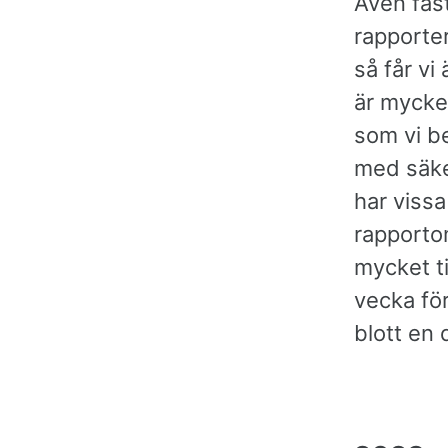
Även fast
rapporter
så får v
är mycket
som vi b
med säker
har vissa
rapportom
mycket ti
vecka fö
blott en 