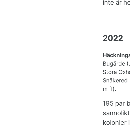
inte är h
2022
Häckninga
Bugärde (J
Stora Oxh
Snåkered (
m fl).
195 par 
sannolikt
kolonier 