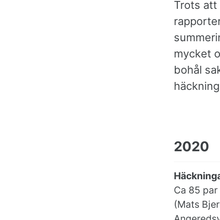
Trots att
rapporte
summerin
mycket o
bohål sa
häckning
2020
Häckninga
Ca 85 par
(Mats Bjer
Angeredsv