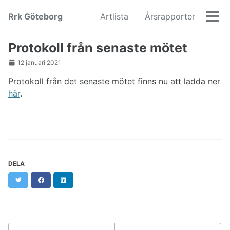
Skip
Skip
Skip
Rrk Göteborg
Artlista
Årsrapporter
to
to
to
Men
primary
content
footer
navigation
Protokoll från senaste mötet
12 januari 2021
Protokoll från det senaste mötet finns nu att ladda ner
här
.
DELA
Twitter
Facebook
LinkedIn