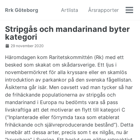
Skip
Skip
Skip
Rrk Göteborg
Artlista
Årsrapporter
to
to
to
Men
primary
content
footer
navigation
Stripgås och mandarinand byter
kategori
29 november 2020
Häromdagen kom Raritetskommittén (Rk) med ett
besked som skakat om skådarsverige. Ett ljus i
novembermörkret för alla kryssare eller en skamlös
introduktion av parkankor på den svenska fågellistan.
Åsikterna går isär. Men oavsett vad man tycker så har
de frihäckande populationerna av stripgås och
mandarinand i Europa nu bedömts vara så pass
livskraftiga att det motiverar en flytt till kategori C
(“Inplanterade eller förrymda taxa som etablerat
frihäckande och självreproducerande bestånd”). Detta
innebär att dessa arter, precis som t ex nilgås, nu är
”kryssbara” i Sverige. Ett beslut som gäller retroaktivt