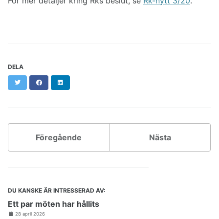
För mer detaljer kring Rks beslut, se
Rk-nytt 3/20
.
DELA
Twitter
Facebook
LinkedIn
Föregående
Nästa
DU KANSKE ÄR INTRESSERAD AV:
Ett par möten har hållits
28 april 2026