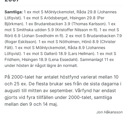
Samtliga:
1 ex mot S Mölnlyckemotet, Råda 29.8 (Johannes
Löfqvist). 1 ex mot S Arödsberget, Hisingen 29.8 (Per
Björkman). 1 ex Brudarebacken 3.9 (Thomas Karlsson). 1 ex
mot S Smithska udden 5.9 (Kristoffer Nilsson m fl). 1 ex mot S
Rörö 6.9 (Johan Svedholm m fl). 2 ex mot S Brudarebacken 7.9
(Roger Eskilsson). 1 ex mot S Nötholmen, Hönö 8.9 (Christer
Fält). 1 ex mot S Mölnlyckemotet, Råda 8.9 (Johannes
Löfqvist). 1 ex mot S Galterö 18.9 (Lars Hellman). 1 ex mot S
Fridhem, Hisingen 18.9 (Lena Essedahl). Sammanlagt 11 ex
under hösten är något lägre än normalt.
På 2000-talet har antalet höstfynd varierat mellan 10
och 25 ex. De flesta brukar ses från de sista dagarna i
augusti till mitten av september. Vårfynd har endast
gjorts vid fyra tillfällen under 2000-talet, samtliga
mellan den 9 och 14 maj.
Jon Håkansson