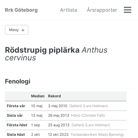
Skip
Skip
Skip
Rrk Göteborg
Artlista
Årsrapporter
to
to
to
Men
primary
content
footer
navigation
Meny
Rödstrupig piplärka
Anthus
Gäss
cervinus
Änder
Hönsfåglar
Vadare
Måsfåglar
Fenologi
Lommar
Ugglor
Median
Rekord
Hökfåglar
Hackspettar
Första vår
10 maj
3 maj 2010
Galterö (Lars Hellman)
Falkar
Sista vår
13 maj
26 maj 2013
Hönö (Christer Fält)
Kråkfåglar
Första höst
1 sep
25 aug 2013
Galterö (Lars Hellman)
Rörsångare
Lövsångare
Sista höst
2 okt
12 okt 2023
Torslandaviken (Mats Bjersing)