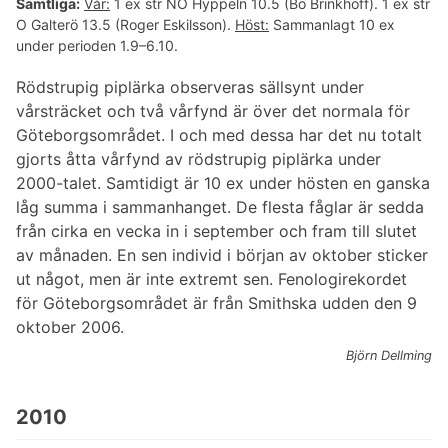
Samtliga:
Vår:
1 ex str NO Hyppeln 10.5 (Bo Brinkhoff). 1 ex str
O Galterö 13.5 (Roger Eskilsson).
Höst:
Sammanlagt 10 ex
under perioden 1.9–6.10.
Rödstrupig piplärka observeras sällsynt under
vårsträcket och två vårfynd är över det normala för
Göteborgsområdet. I och med dessa har det nu totalt
gjorts åtta vårfynd av rödstrupig piplärka under
2000-talet. Samtidigt är 10 ex under hösten en ganska
låg summa i sammanhanget. De flesta fåglar är sedda
från cirka en vecka in i september och fram till slutet
av månaden. En sen individ i början av oktober sticker
ut något, men är inte extremt sen. Fenologirekordet
för Göteborgsområdet är från Smithska udden den 9
oktober 2006.
Björn Dellming
2010