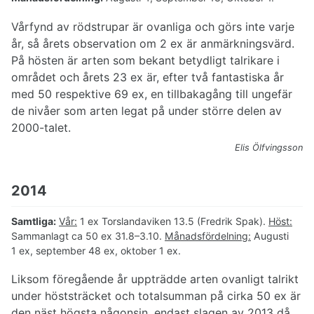
Vårfynd av rödstrupar är ovanliga och görs inte varje
år, så årets observation om 2 ex är anmärkningsvärd.
På hösten är arten som bekant betydligt talrikare i
området och årets 23 ex är, efter två fantastiska år
med 50 respektive 69 ex, en tillbakagång till ungefär
de nivåer som arten legat på under större delen av
2000-talet.
Elis Ölfvingsson
2014
Samtliga:
Vår:
1 ex Torslandaviken 13.5 (Fredrik Spak).
Höst:
Sammanlagt ca 50 ex 31.8–3.10.
Månadsfördelning:
Augusti
1 ex, september 48 ex, oktober 1 ex.
Liksom föregående år uppträdde arten ovanligt talrikt
under höststräcket och totalsumman på cirka 50 ex är
den näst högsta någonsin, endast slagen av 2013 då