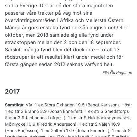
södra Sverige. Det är då den stora majoriteten
passerar våra trakter på väg mot sina
övervintringsområden i Afrika och Mellersta Östern.
Många år görs enstaka fynd också i augusti och/eller
oktober, men 2018 samlade sig alla fynd under
sträcktoppen mellan den 2 och den 18 september.
Särskilt många fynd blev det dock inte – totalt 13
rödstrupar är ett resultat klart under medel och för
första gången sedan 2012 saknas vårfynd helt.
Elis Ölfvingsson
2017
Samtliga:
Vår:
1 ex Stora Oxhagen 19.5 (Bengt Karlsson).
Höst:
1 ex str S Brännö 3.9 (Johan Ennerfelt). 1 ex str S Smedstorps
ängar 3.9 (Johannes Löfqvist). 1 ex str S Hulebäcksgymnasiet,
Mölnlycke 10.9 (Fredrik Andersson). 1 ex str S Välen 16.9
(Hans Börjesson). 1 ex Galterö 17.9 (Johan Ennerfelt). 1 ex str S
Marholmen, Askimsviken 17.9 (Jan Mogol). 1 ex str S Bugärde