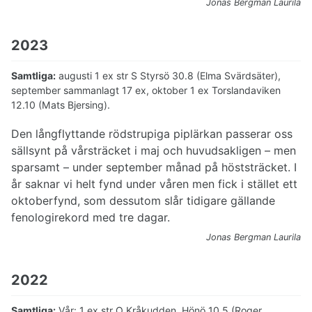
Jonas Bergman Laurila
2023
Samtliga:
augusti 1 ex str S Styrsö 30.8 (Elma Svärdsäter),
september sammanlagt 17 ex, oktober 1 ex Torslandaviken
12.10 (Mats Bjersing).
Den långflyttande rödstrupiga piplärkan passerar oss
sällsynt på vårsträcket i maj och huvudsakligen – men
sparsamt – under september månad på höststräcket. I
år saknar vi helt fynd under våren men fick i stället ett
oktoberfynd, som dessutom slår tidigare gällande
fenologirekord med tre dagar.
Jonas Bergman Laurila
2022
Samtliga:
Vår:
1 ex str O Kråkudden, Hönö 10.5 (Roger