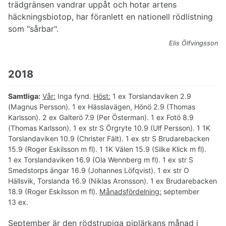
trädgränsen vandrar uppåt och hotar artens
häckningsbiotop, har föranlett en nationell rödlistning
som "sårbar".
Elis Ölfvingsson
2018
Samtliga:
Vår:
Inga fynd.
Höst:
1 ex Torslandaviken 2.9
(Magnus Persson). 1 ex Hässlavägen, Hönö 2.9 (Thomas
Karlsson). 2 ex Galterö 7.9 (Per Österman). 1 ex Fotö 8.9
(Thomas Karlsson). 1 ex str S Örgryte 10.9 (Ulf Persson). 1 1K
Torslandaviken 10.9 (Christer Fält). 1 ex str S Brudarebacken
15.9 (Roger Eskilsson m fl). 1 1K Välen 15.9 (Silke Klick m fl).
1 ex Torslandaviken 16.9 (Ola Wennberg m fl). 1 ex str S
Smedstorps ängar 16.9 (Johannes Löfqvist). 1 ex str O
Hällsvik, Torslanda 16.9 (Niklas Aronsson). 1 ex Brudarebacken
18.9 (Roger Eskilsson m fl).
Månadsfördelning:
september
13 ex.
September är den rödstrupiga piplärkans månad i