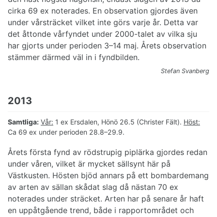
cirka 69 ex noterades. En observation gjordes även
under vårsträcket vilket inte görs varje år. Detta var
det åttonde vårfyndet under 2000-talet av vilka sju
har gjorts under perioden 3–14 maj. Årets observation
stämmer därmed väl in i fyndbilden.
Stefan Svanberg
2013
Samtliga:
Vår:
1 ex Ersdalen, Hönö 26.5 (Christer Fält).
Höst:
Ca 69 ex under perioden 28.8–29.9.
Årets första fynd av rödstrupig piplärka gjordes redan
under våren, vilket är mycket sällsynt här på
Västkusten. Hösten bjöd annars på ett bombardemang
av arten av sällan skådat slag då nästan 70 ex
noterades under sträcket. Arten har på senare år haft
en uppåtgående trend, både i rapportområdet och