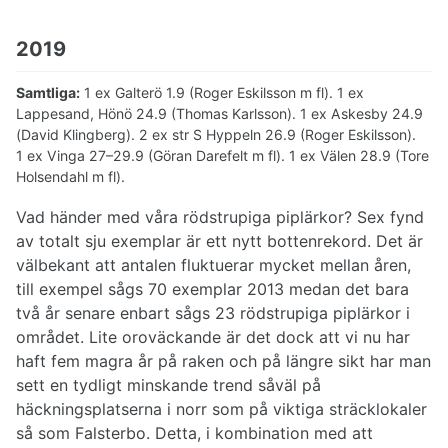
2019
Samtliga:
1 ex Galterö 1.9 (Roger Eskilsson m fl). 1 ex
Lappesand, Hönö 24.9 (Thomas Karlsson). 1 ex Askesby 24.9
(David Klingberg). 2 ex str S Hyppeln 26.9 (Roger Eskilsson).
1 ex Vinga 27–29.9 (Göran Darefelt m fl). 1 ex Välen 28.9 (Tore
Holsendahl m fl).
Vad händer med våra rödstrupiga piplärkor? Sex fynd
av totalt sju exemplar är ett nytt bottenrekord. Det är
välbekant att antalen fluktuerar mycket mellan åren,
till exempel sågs 70 exemplar 2013 medan det bara
två år senare enbart sågs 23 rödstrupiga piplärkor i
området. Lite oroväckande är det dock att vi nu har
haft fem magra år på raken och på längre sikt har man
sett en tydligt minskande trend såväl på
häckningsplatserna i norr som på viktiga sträcklokaler
så som Falsterbo. Detta, i kombination med att