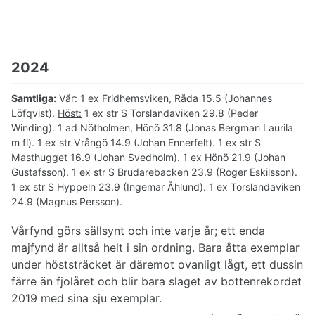
2024
Samtliga:
Vår:
1 ex Fridhemsviken, Råda 15.5 (Johannes
Löfqvist).
Höst:
1 ex str S Torslandaviken 29.8 (Peder
Winding). 1 ad Nötholmen, Hönö 31.8 (Jonas Bergman Laurila
m fl). 1 ex str Vrångö 14.9 (Johan Ennerfelt). 1 ex str S
Masthugget 16.9 (Johan Svedholm). 1 ex Hönö 21.9 (Johan
Gustafsson). 1 ex str S Brudarebacken 23.9 (Roger Eskilsson).
1 ex str S Hyppeln 23.9 (Ingemar Åhlund). 1 ex Torslandaviken
24.9 (Magnus Persson).
Vårfynd görs sällsynt och inte varje år; ett enda
majfynd är alltså helt i sin ordning. Bara åtta exemplar
under höststräcket är däremot ovanligt lågt, ett dussin
färre än fjolåret och blir bara slaget av bottenrekordet
2019 med sina sju exemplar.