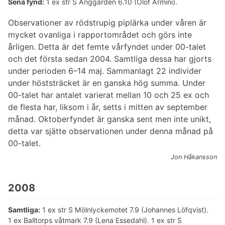
Sena fynd:
1 ex str S Änggården 6.10 (Olof Armini).
Observationer av rödstrupig piplärka under våren är
mycket ovanliga i rapportområdet och görs inte
årligen. Detta är det femte vårfyndet under 00-talet
och det första sedan 2004. Samtliga dessa har gjorts
under perioden 6–14 maj. Sammanlagt 22 individer
under höststräcket är en ganska hög summa. Under
00-talet har antalet varierat mellan 10 och 25 ex och
de flesta har, liksom i år, setts i mitten av september
månad. Oktoberfyndet är ganska sent men inte unikt,
detta var sjätte observationen under denna månad på
00-talet.
Jon Håkansson
2008
Samtliga:
1 ex str S Mölnlyckemotet 7.9 (Johannes Löfqvist).
1 ex Balltorps våtmark 7.9 (Lena Essedahl). 1 ex str S