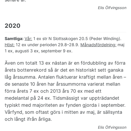
Elis Ölfvingsson
2020
Samtliga:
Vår:
1 ex str N Slottsskogen 20.5 (Peder Winding).
Höst:
12 ex under perioden 29.8–28.9.
Månadsfördelning:
maj
1 ex, augusti 3 ex, september 9 ex.
Även om totalt 13 ex nästan är en fördubbling av förra
årets bottenrekord så är det en historiskt sett ganska
låg årssumma. Antalen fluktuerar kraftigt mellan åren –
de senaste 10 åren har årssummorna varierat mellan
förra årets 7 ex och 2013 års 70 ex med ett
medelantal på 24 ex. Tidsmässigt var uppträdandet
typiskt med majoriteten av fynden gjorda i september.
Vårfynd, som oftast görs i mitten av maj, är sällsynta
och långt ifrån årliga.
Elis Ölfvingsson