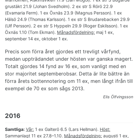
grustäkt 21.9 (Johan Svedholm). 2 ex str S Rörö 22.9
(Evamaria Ferm). 1 ex Öxnäs 23.9 (Magnus Persson). 1 ex
Hälsö 24.9 (Thomas Karlsson). 1 ex str S Brudarebacken 29.9
(Ulf Persson). 2 ex str S Hyppeln 29.9 (Roger Eskilsson). 1 ex
Öxnäs 1.10 (Tom Ekman).
Månadsfördelning:
maj 1 ex,
september 14 ex, oktober 1 ex.
Precis som förra året gjordes ett trevligt vårfynd,
medan uppträdandet under hösten var ganska magert.
Totalt gjordes 14 fynd av 16 ex, som vanligt med en
stor majoritet septemberobsar. Detta är lite bättre än
förra årets bottennotering om 11 ex, men långt ifrån till
exempel de 70 ex som sågs 2013.
Elis Ölfvingsson
2016
Samtliga:
Vår:
1 ex Galterö 6.5 (Lars Hellman).
Höst:
Sammanlagt 11 ex 27.8–1.10.
Månadsfördelning:
augusti 1 ex,