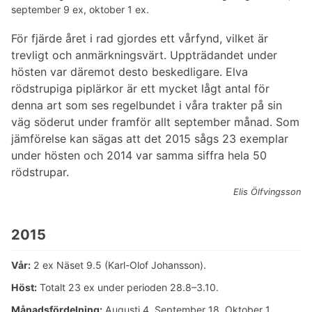
september 9 ex, oktober 1 ex.
För fjärde året i rad gjordes ett vårfynd, vilket är
trevligt och anmärkningsvärt. Uppträdandet under
hösten var däremot desto beskedligare. Elva
rödstrupiga piplärkor är ett mycket lågt antal för
denna art som ses regelbundet i våra trakter på sin
väg söderut under framför allt september månad. Som
jämförelse kan sägas att det 2015 sågs 23 exemplar
under hösten och 2014 var samma siffra hela 50
rödstrupar.
Elis Ölfvingsson
2015
Vår:
2 ex Näset 9.5 (Karl-Olof Johansson).
Höst:
Totalt 23 ex under perioden 28.8–3.10.
Månadsfördelning:
Augusti 4, September 18, Oktober 1.