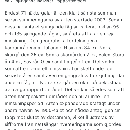
ca 71 sjungande individer i rapportområdet.
Endast 71 näktergalar är den klart sämsta summan
sedan summeringarna av arten startade 2003. Sedan
dess har antalet sjungande fåglar varierat mellan 95
och 135 sjungande fåglar, så årets siffra är en rejäl
minskning. Den geografiska fördelningen i
kärnområdena är följande: Hisingen 34 ex, Norra
skärgården 25 ex, Södra skärgården 7 ex, Välen-Stora
ån 4 ex, Säveån 0 ex samt Lärjeån 1 ex. Det verkar
som att en generell minskning har skett under de
senaste åren samt även en geografisk förskjutning där
andelen fåglar i Norra skärgården ökat på bekostnad
av övriga rapportområdet. Det verkar således som att
arten har "peakat" i området och nu är inne i en
minskningsperiod. Arten expanderade kraftigt under
andra halvan av 1900–talet och nådde antagligen sin
topp mot slutet av detsamma, vilket illustreras av
siffrorna från nattsångarinventeringarna som gjordes