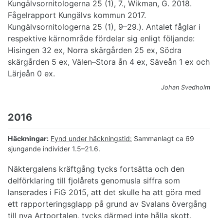
Kungälvsornitologerna 25 (1), 7., Wikman, G. 2018.
Fågelrapport Kungälvs kommun 2017.
Kungälvsornitologerna 25 (1), 9–29.). Antalet fåglar i
respektive kärnområde fördelar sig enligt följande:
Hisingen 32 ex, Norra skärgården 25 ex, Södra
skärgården 5 ex, Välen–Stora ån 4 ex, Säveån 1 ex och
Lärjeån 0 ex.
Johan Svedholm
2016
Häckningar:
Fynd under häckningstid:
Sammanlagt ca 69
sjungande individer 1.5–21.6.
Näktergalens kräftgång tycks fortsätta och den
delförklaring till fjolårets genomusla siffra som
lanserades i FiG 2015, att det skulle ha att göra med
ett rapporteringsglapp på grund av Svalans övergång
till nya Artportalen, tycks därmed inte hålla skott.