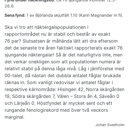
26.6.
Sena fynd:
1 ex Björlanda skjutfält 1.10 (Karin Magnander m fl).
Ska vi tro att näktergalspopulationen i
rapportområdet nu är stabil och består av exakt
76 par? Slutsatsen är måhända lätt att dra eftersom
det de senaste tre åren faktiskt rapporterats exakt 76
sjungande näktergalar! Så är det naturligtvis inte, men
det verkar onekligen som att populationen numera är
relativt stabil på denna låga nivå. Låg i jämförelse med
00-talet, då nästan det dubbla antalet fåglar brukade
räknas in. Som vanligt redovisar vi antalet fåglar i
respektive kärnområde: Hisingen 42, Norra skärgården
19, Södra skärgården 7, Välen – Stora ån 4, Säveån 0
och Lärjeån 0. Höstfyndet är mycket sent och ett
rungande fenologirekord med över två veckors
marginal.
Johan Svedholm