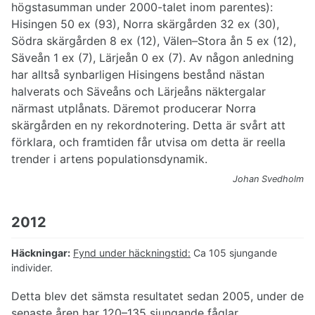
högstasumman under 2000-talet inom parentes):
Hisingen 50 ex (93), Norra skärgården 32 ex (30),
Södra skärgården 8 ex (12), Välen–Stora ån 5 ex (12),
Säveån 1 ex (7), Lärjeån 0 ex (7). Av någon anledning
har alltså synbarligen Hisingens bestånd nästan
halverats och Säveåns och Lärjeåns näktergalar
närmast utplånats. Däremot producerar Norra
skärgården en ny rekordnotering. Detta är svårt att
förklara, och framtiden får utvisa om detta är reella
trender i artens populationsdynamik.
Johan Svedholm
2012
Häckningar:
Fynd under häckningstid:
Ca 105 sjungande
individer.
Detta blev det sämsta resultatet sedan 2005, under de
senaste åren har 120–135 sjungande fåglar