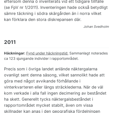
eftersom denna ö inventerats vid ett tidigare tillfälle
(se FpV nr 1/2011). Inventeringen hade också betydligt
sämre täckning i södra skärgården än i norra vilket
kan förklara den stora diskrepansen där.
Johan Svedholm
2011
Häckningar:
Fynd under häckningstid:
Sammanlagt noterades
ca 123 sjungande individer i rapportområdet.
Precis som i övriga landet anlände näktergalarna
ovanligt sent denna säsong, vilket sannolikt hade att
göra med något avvikande förhållande i
vinterkvarteren eller längs sträcklederna. När de väl
kom verkade i alla fall ingen decimering av beståndet
ha skett. Generellt tycks näktergalsbeståndet i
rapportområdet mycket stabilt, även om vissa
skillnader kan anas i den geografiska fördelningen