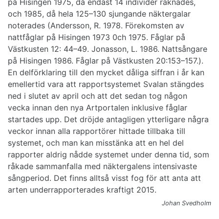
på Hisingen 1975, då endast 14 individer räknades,
och 1985, då hela 125–130 sjungande näktergalar
noterades (Andersson, R. 1978. Förekomsten av
nattfåglar på Hisingen 1973 0ch 1975. Fåglar på
Västkusten 12: 44–49. Jonasson, L. 1986. Nattsångare
på Hisingen 1986. Fåglar på Västkusten 20:153–157.).
En delförklaring till den mycket dåliga siffran i år kan
emellertid vara att rapportsystemet Svalan stängdes
ned i slutet av april och att det sedan tog någon
vecka innan den nya Artportalen inklusive fåglar
startades upp. Det dröjde antagligen ytterligare några
veckor innan alla rapportörer hittade tillbaka till
systemet, och man kan misstänka att en hel del
rapporter aldrig nådde systemet under denna tid, som
råkade sammanfalla med näktergalens intensivaste
sångperiod. Det finns alltså visst fog för att anta att
arten underrapporterades kraftigt 2015.
Johan Svedholm