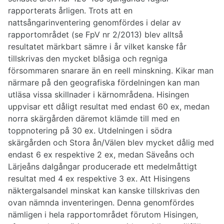
rapporterats årligen. Trots att en
nattsångarinventering genomfördes i delar av
rapportområdet (se FpV nr 2/2013) blev alltså
resultatet märkbart sämre i år vilket kanske får
tillskrivas den mycket blåsiga och regniga
försommaren snarare än en reell minskning. Kikar man
närmare på den geografiska fördelningen kan man
utläsa vissa skillnader i kärnområdena. Hisingen
uppvisar ett dåligt resultat med endast 60 ex, medan
norra skärgården däremot klämde till med en
toppnotering på 30 ex. Utdelningen i södra
skärgården och Stora ån/Välen blev mycket dålig med
endast 6 ex respektive 2 ex, medan Säveåns och
Lärjeåns dalgångar producerade ett medelmåttigt
resultat med 4 ex respektive 3 ex. Att Hisingens
näktergalsandel minskat kan kanske tillskrivas den
ovan nämnda inventeringen. Denna genomfördes
nämligen i hela rapportområdet förutom Hisingen,