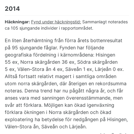
2014
Häckningar:
Fynd under häckningstid:
Sammanlagt noterades
ca 105 sjungande individer i rapportområdet.
En liten återhämtning från förra årets bottenresultat
på 95 sjungande fåglar. Fynden har följande
geografiska fördelning i kärnområdena: Hisingen
55 ex, Norra skärgården 36 ex, Södra skärgården
5 ex, Välen–Stora ån 4 ex, Säveån 1 ex, Lärjeån 0 ex.
Alltså fortsatt relativt magert i samtliga områden
utom norra skärgården, där återigen en rekordsumma
noteras. Denna trend har nu pågått några år, och får
anses vara med sanningen överensstämmande, men
svår att förklara. Möjligen kan ökad igenväxning
förklara ökningen i Norra skärgården och ökad
exploatering ha betydelse för nedgången på Hisingen,
Välen–Stora ån, Säveån och Lärjeån.