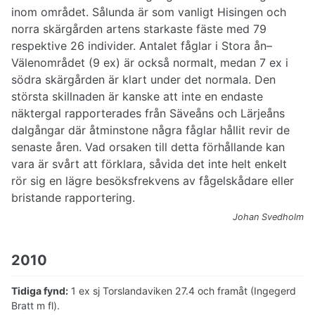
inom området. Sålunda är som vanligt Hisingen och
norra skärgården artens starkaste fäste med 79
respektive 26 individer. Antalet fåglar i Stora ån–
Välenområdet (9 ex) är också normalt, medan 7 ex i
södra skärgården är klart under det normala. Den
största skillnaden är kanske att inte en endaste
näktergal rapporterades från Säveåns och Lärjeåns
dalgångar där åtminstone några fåglar hållit revir de
senaste åren. Vad orsaken till detta förhållande kan
vara är svårt att förklara, såvida det inte helt enkelt
rör sig en lägre besöksfrekvens av fågelskådare eller
bristande rapportering.
Johan Svedholm
2010
Tidiga fynd:
1 ex sj Torslandaviken 27.4 och framåt (Ingegerd
Bratt m fl).