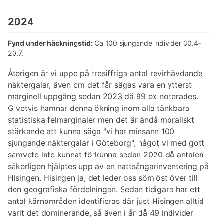
2024
Fynd under häckningstid:
Ca 100 sjungande individer 30.4–
20.7.
Återigen är vi uppe på tresiffriga antal revirhävdande
näktergalar, även om det får sägas vara en ytterst
marginell uppgång sedan 2023 då 99 ex noterades.
Givetvis hamnar denna ökning inom alla tänkbara
statistiska felmarginaler men det är ändå moraliskt
stärkande att kunna säga "vi har minsann 100
sjungande näktergalar i Göteborg", något vi med gott
samvete inte kunnat förkunna sedan 2020 då antalen
säkerligen hjälptes upp av en nattsångarinventering på
Hisingen. Hisingen ja, det leder oss sömlöst över till
den geografiska fördelningen. Sedan tidigare har ett
antal kärnområden identifieras där just Hisingen alltid
varit det dominerande, så även i år då 49 individer