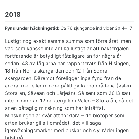
2018
Fynd under häckningstid:
Ca 76 sjungande individer 30.4–1.7.
Lustigt nog exakt samma summa som förra året, men
vad som kanske inte är lika lustigt är att näktergalen
fortfarande är betydligt fåtaligare än för några år
sedan. 43 av fåglarna har rapporterats från Hisingen,
18 från Norra skärgården och 12 från Södra
skärgården. Däremot föreligger inga fynd från de
andra, mer eller mindre pålitliga kärnområdena (Välen–
Stora ån, Säveån och Lärjeån). Så sent som 2013 satt
inte mindre än 12 näktergalar i Välen – Stora ån, så det
är en påtaglig minskning som har inträffat.
Minskningen är svår att förklara – de biotoper som
arten brukar gilla i området, det vill säga
igenväxningsmarker med buskar och sly, råder ingen
brist på.