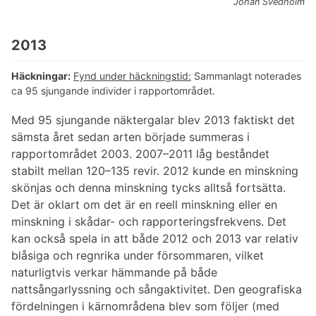
Johan Svedholm
2013
Häckningar:
Fynd under häckningstid:
Sammanlagt noterades
ca 95 sjungande individer i rapportområdet.
Med 95 sjungande näktergalar blev 2013 faktiskt det
sämsta året sedan arten började summeras i
rapportområdet 2003. 2007–2011 låg beståndet
stabilt mellan 120–135 revir. 2012 kunde en minskning
skönjas och denna minskning tycks alltså fortsätta.
Det är oklart om det är en reell minskning eller en
minskning i skådar- och rapporteringsfrekvens. Det
kan också spela in att både 2012 och 2013 var relativ
blåsiga och regnrika under försommaren, vilket
naturligtvis verkar hämmande på både
nattsångarlyssning och sångaktivitet. Den geografiska
fördelningen i kärnområdena blev som följer (med