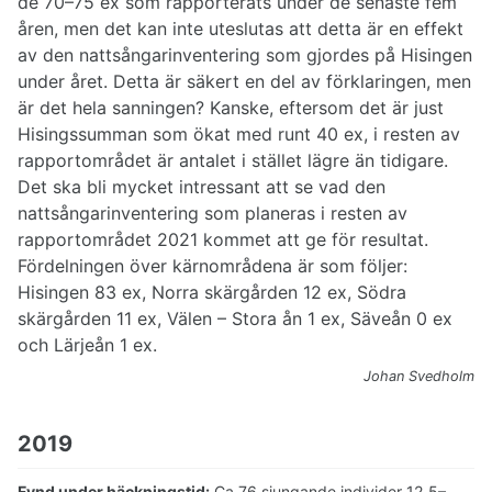
de 70–75 ex som rapporterats under de senaste fem
åren, men det kan inte uteslutas att detta är en effekt
av den nattsångarinventering som gjordes på Hisingen
under året. Detta är säkert en del av förklaringen, men
är det hela sanningen? Kanske, eftersom det är just
Hisingssumman som ökat med runt 40 ex, i resten av
rapportområdet är antalet i stället lägre än tidigare.
Det ska bli mycket intressant att se vad den
nattsångarinventering som planeras i resten av
rapportområdet 2021 kommet att ge för resultat.
Fördelningen över kärnområdena är som följer:
Hisingen 83 ex, Norra skärgården 12 ex, Södra
skärgården 11 ex, Välen – Stora ån 1 ex, Säveån 0 ex
och Lärjeån 1 ex.
Johan Svedholm
2019
Fynd under häckningstid:
Ca 76 sjungande individer 12.5–