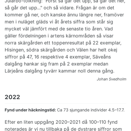
Jularbo-tolkning: "Först så går det upp, så går det ner,
så går det upp..." och så vidare. Frågan är om det
kommer gå ner, och kanske ännu längre ner, framöver
men i nuläget gläds vi åt årets siffra som står sig
mycket väl jämfört med de senaste tio åren. Vad
gäller fördelningen i artens kärnområden så visar
norra skärgården ett toppenresultat på 22 exemplar,
Hisingen, södra skärgården och Välen har helt okej
siffror på 47, 16 respektive 4 exemplar, Säveåns
dalgång hankar sig fram på 2 exemplar medan
Lärjeåns dalgång tyvärr kammar noll denna gång.
Johan Svedholm
2022
Fynd under häckningstid:
Ca 73 sjungande individer 4.5–17.7.
Efter en liten uppgång 2020–2021 då 100–110 fynd
noterades är vi nu tillbaka på de dystrare siffror som