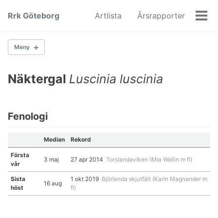
Skip
Skip
Skip
Rrk Göteborg
Artlista
Årsrapporter
to
to
to
Men
primary
content
footer
navigation
Meny
Näktergal
Luscinia luscinia
Gäss
Änder
Hönsfåglar
Vadare
Fenologi
Måsfåglar
Lommar
Median
Rekord
Ugglor
Första
Hökfåglar
3 maj
27 apr 2014
Torslandaviken (Mia Wallin m fl)
vår
Hackspettar
Falkar
Sista
1 okt 2019
Björlanda skjutfält (Karin Magnander m
16 aug
Kråkfåglar
höst
fl)
Rörsångare
Lövsångare