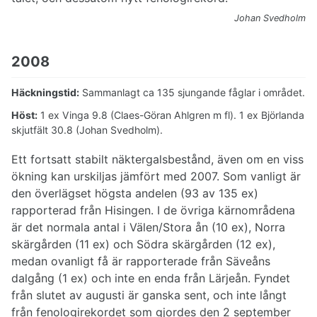
Johan Svedholm
2008
Häckningstid:
Sammanlagt ca 135 sjungande fåglar i området.
Höst:
1 ex Vinga 9.8 (Claes-Göran Ahlgren m fl). 1 ex Björlanda
skjutfält 30.8 (Johan Svedholm).
Ett fortsatt stabilt näktergalsbestånd, även om en viss
ökning kan urskiljas jämfört med 2007. Som vanligt är
den överlägset högsta andelen (93 av 135 ex)
rapporterad från Hisingen. I de övriga kärnområdena
är det normala antal i Välen/Stora ån (10 ex), Norra
skärgården (11 ex) och Södra skärgården (12 ex),
medan ovanligt få är rapporterade från Säveåns
dalgång (1 ex) och inte en enda från Lärjeån. Fyndet
från slutet av augusti är ganska sent, och inte långt
från fenologirekordet som gjordes den 2 september