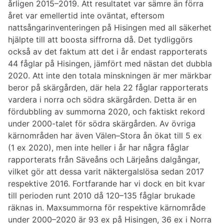
årligen 2015–2019. Att resultatet var sämre än förra
året var emellertid inte oväntat, eftersom
nattsångarinventeringen på Hisingen med all säkerhet
hjälpte till att boosta siffrorna då. Det tydliggörs
också av det faktum att det i år endast rapporterats
44 fåglar på Hisingen, jämfört med nästan det dubbla
2020. Att inte den totala minskningen är mer märkbar
beror på skärgården, där hela 22 fåglar rapporterats
vardera i norra och södra skärgården. Detta är en
fördubbling av summorna 2020, och faktiskt rekord
under 2000-talet för södra skärgården. Av övriga
kärnområden har även Välen–Stora ån ökat till 5 ex
(1 ex 2020), men inte heller i år har några fåglar
rapporterats från Säveåns och Lärjeåns dalgångar,
vilket gör att dessa varit näktergalslösa sedan 2017
respektive 2016. Fortfarande har vi dock en bit kvar
till perioden runt 2010 då 120–135 fåglar brukade
räknas in. Maxsummorna för respektive kärnområde
under 2000–2020 är 93 ex på Hisingen, 36 ex i Norra