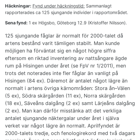
Häckningar:
Fynd under häckningstid:
Sammanlagt
rapporterades ca 125 sjungande individer i rapportområdet.
Sena fynd:
1 ex Högsbo, Göteborg 12.9 (Kristoffer Nilsson).
125 sjungande fåglar är normalt för 2000-talet då
artens bestånd varit tämligen stabilt. Man kunde
möjligen ha förväntat sig en något högre siffra
eftersom en riktad inventering av nattsångare ägde
rum på Hisingen under året (se FpV nr 1/2011), men
trots det noterades inte fler fåglar än vanligt på
Hisingen (84 ex). Däremot är antalet något lägre än
normalt i artens övriga kärnområden: Stora ån–Välen
(5 ex), Södra skärgården (11 ex), Norra skärgården
(18 ex), Säveåns dalgång (2 ex) samt Lärjeåns dalgång
(2 ex). Man kan därför misstänka att det verkliga
antalet sjungande näktergalar under året i själva
verket var något lägre än normalt. Aprilfyndet är
2000-talets tredje, och fenologirekord med två dagars