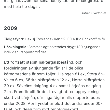
marginal. Även det sena höstfyndet är fenologirekord
med hela tio dagar.
Johan Svedholm
2009
Tidiga fynd:
1 ex sj Torslandaviken 29–30.4 (Bo Brinkhoff m fl).
Häckningstid:
Sammanlagt noterades drygt 130 sjungande
individer i rapportområdet.
Ett fortsatt stabilt näktergalsbestånd, och
fördelningen av sjungande fåglar i de olika
kärnområdena är som följer: Hisingen 81 ex, Stora ån–
Välen 6 ex, Södra skärgården 12 ex, Norra skärgården
20 ex, Säveåns dalgång 4 ex samt Lärjeåns dalgång
7 ex. Framför allt är det trevligt att en uppryckning
skett vid Lärjeån, där inga fåglar alls rapporterades
under 2008. Aprilfyndet är blott det andra under 00-
talet, och dessutom nytt fenologirekord.