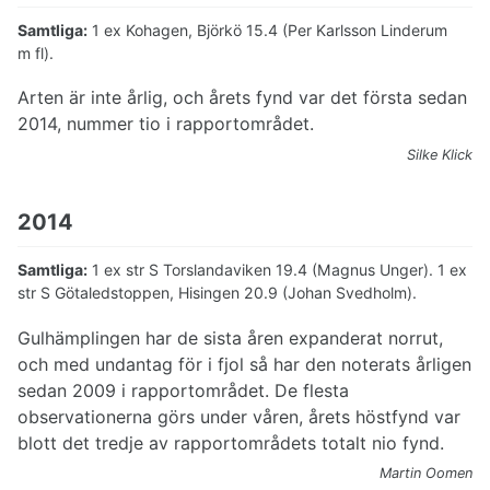
Samtliga:
1 ex Kohagen, Björkö 15.4 (Per Karlsson Linderum
m fl).
Arten är inte årlig, och årets fynd var det första sedan
2014, nummer tio i rapportområdet.
Silke Klick
2014
Samtliga:
1 ex str S Torslandaviken 19.4 (Magnus Unger). 1 ex
str S Götaledstoppen, Hisingen 20.9 (Johan Svedholm).
Gulhämplingen har de sista åren expanderat norrut,
och med undantag för i fjol så har den noterats årligen
sedan 2009 i rapportområdet. De flesta
observationerna görs under våren, årets höstfynd var
blott det tredje av rapportområdets totalt nio fynd.
Martin Oomen