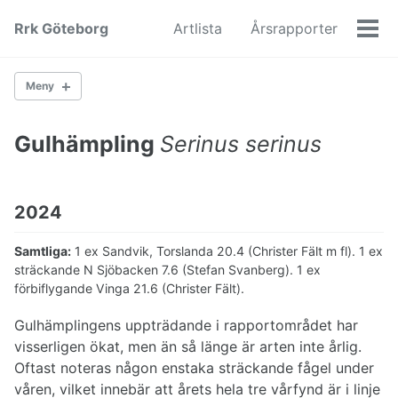
Skip
Skip
Skip
Rrk Göteborg
Artlista
Årsrapporter
to
to
to
Men
primary
content
footer
navigation
Meny
Gulhämpling
Serinus serinus
Gäss
Änder
Hönsfåglar
Vadare
2024
Måsfåglar
Lommar
Samtliga:
1 ex Sandvik, Torslanda 20.4 (Christer Fält m fl). 1 ex
Ugglor
sträckande N Sjöbacken 7.6 (Stefan Svanberg). 1 ex
Hökfåglar
förbiflygande Vinga 21.6 (Christer Fält).
Hackspettar
Falkar
Gulhämplingens uppträdande i rapportområdet har
Kråkfåglar
visserligen ökat, men än så länge är arten inte årlig.
Rörsångare
Oftast noteras någon enstaka sträckande fågel under
Lövsångare
våren, vilket innebär att årets hela tre vårfynd är i linje