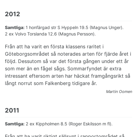
2012
Samtliga:
1 honfärgad str S Hyppeln 19.5 (Magnus Unger).
2 ex Volvo Torslanda 12.6 (Magnus Persson).
Från att ha varit en första klassens raritet i
Göteborgsområdet så noterades arten för fjärde året i
följd. Dessutom så var det första gången under ett år
som mer än en fågel sågs. Sommarfyndet är extra
intressant eftersom arten har häckat framgångsrikt så
långt norrut som Falkenberg tidigare år.
Martin Oomen
2011
Samtliga:
2 ex Kippholmen 8.5 (Roger Eskilsson m fl).
Från att ha varit riktigt sällsynt i rapportområdet så