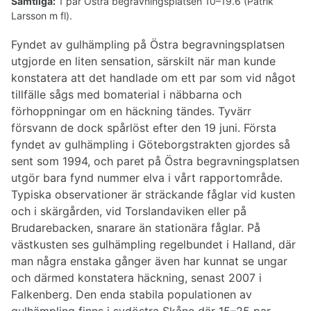
Samtliga:
1 par Östra begravningsplatsen 10–19.6 (Patrik
Larsson m fl).
Fyndet av gulhämpling på Östra begravningsplatsen
utgjorde en liten sensation, särskilt när man kunde
konstatera att det handlade om ett par som vid något
tillfälle sågs med bomaterial i näbbarna och
förhoppningar om en häckning tändes. Tyvärr
försvann de dock spårlöst efter den 19 juni. Första
fyndet av gulhämpling i Göteborgstrakten gjordes så
sent som 1994, och paret på Östra begravningsplatsen
utgör bara fynd nummer elva i vårt rapportområde.
Typiska observationer är sträckande fåglar vid kusten
och i skärgården, vid Torslandaviken eller på
Brudarebacken, snarare än stationära fåglar. På
västkusten ses gulhämpling regelbundet i Halland, där
man några enstaka gånger även har kunnat se ungar
och därmed konstatera häckning, senast 2007 i
Falkenberg. Den enda stabila populationen av
gulhämpling finns i sydöstra Skåne där 15–25 par