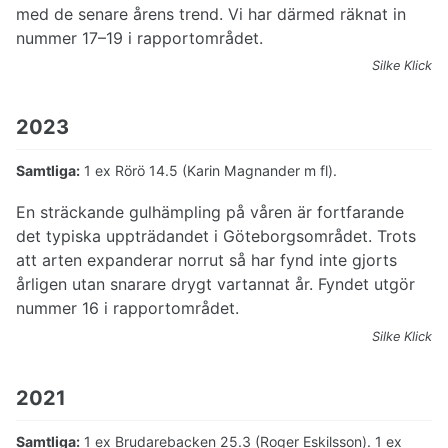
Sylvior
med de senare årens trend. Vi har därmed räknat in
Trastar
nummer 17–19 i rapportområdet.
Ärlor
Silke Klick
Finkar
Sparvar
Hybrider
2023
Obestämda
Samtliga:
1 ex Rörö 14.5 (Karin Magnander m fl).
En sträckande gulhämpling på våren är fortfarande
det typiska uppträdandet i Göteborgsområdet. Trots
att arten expanderar norrut så har fynd inte gjorts
årligen utan snarare drygt vartannat år. Fyndet utgör
nummer 16 i rapportområdet.
Silke Klick
2021
Samtliga:
1 ex Brudarebacken 25.3 (Roger Eskilsson). 1 ex