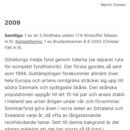
Martin Oomen
2009
Samtliga:
1 ex str S Smithska udden 17.9 (Kristoffer Nilsson
m fl).
Komplettering:
1 ex Brudarebacken 8.9 2002 (Christer
Fält m fl).
Göteborgs tredje fynd genom tiderna (se separat ruta
för komplett fyndhistorik). Det första gjordes så sent
som 1994. Gulhämplingen förekommer allmänt över
hela Europa och artens nordgräns sträcker sig upp till
södra Danmark och sydligaste Skåne. Den skånska
populationen uppgår till ett 15-tal par och anses stabil.
I Halland ses arten årligen under vår och försommar.
Sommarfynd görs även i norra delen av Götaland och
Svealand varje år, då ofta av långstannande
revirhävdande hanar. Sett till denna bakgrund är det
nästan märkligt att det har gjorts så få fynd i