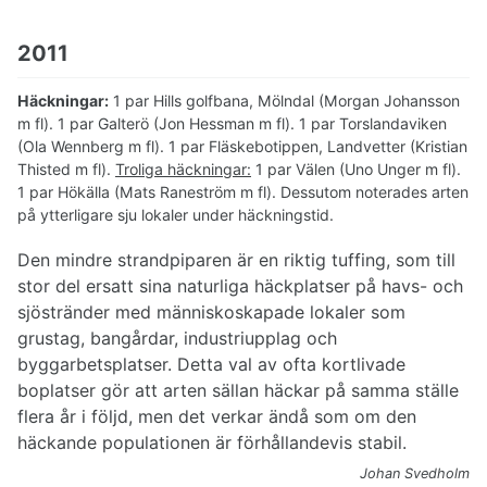
2011
Häckningar:
1 par Hills golfbana, Mölndal (Morgan Johansson
m fl). 1 par Galterö (Jon Hessman m fl). 1 par Torslandaviken
(Ola Wennberg m fl). 1 par Fläskebotippen, Landvetter (Kristian
Thisted m fl).
Troliga häckningar:
1 par Välen (Uno Unger m fl).
1 par Hökälla (Mats Raneström m fl). Dessutom noterades arten
på ytterligare sju lokaler under häckningstid.
Den mindre strandpiparen är en riktig tuffing, som till
stor del ersatt sina naturliga häckplatser på havs- och
sjöstränder med människoskapade lokaler som
grustag, bangårdar, industriupplag och
byggarbetsplatser. Detta val av ofta kortlivade
boplatser gör att arten sällan häckar på samma ställe
flera år i följd, men det verkar ändå som om den
häckande populationen är förhållandevis stabil.
Johan Svedholm