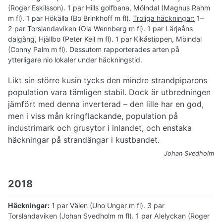
(Roger Eskilsson). 1 par Hills golfbana, Mölndal (Magnus Rahm
m fl). 1 par Hökälla (Bo Brinkhoff m fl).
Troliga häckningar:
1–
2 par Torslandaviken (Ola Wennberg m fl). 1 par Lärjeåns
dalgång, Hjällbo (Peter Keil m fl). 1 par Kikåstippen, Mölndal
(Conny Palm m fl). Dessutom rapporterades arten på
ytterligare nio lokaler under häckningstid.
Likt sin större kusin tycks den mindre strandpiparens
population vara tämligen stabil. Dock är utbredningen
jämfört med denna inverterad – den lille har en god,
men i viss mån kringflackande, population på
industrimark och grusytor i inlandet, och enstaka
häckningar på strandängar i kustbandet.
Johan Svedholm
2018
Häckningar:
1 par Välen (Uno Unger m fl). 3 par
Torslandaviken (Johan Svedholm m fl). 1 par Alelyckan (Roger