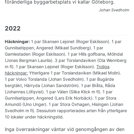
föränderliga byggarbetsplats vi kallar Göteborg.
Johan Svedholm
2022
Häckningar:
1 par Skansen Lejonet (Roger Eskilsson). 1 par
Gunnilsetippen, Angered (Mikael Sundberg). 1 par
Gamlestaden (Roger Eskilsson). 1 par Hills golfbana, Mölndal
(Jonas Bergman Laurila). 3 par Torslandaviken (Ola Wennberg
m fl). 1 par Skansen Lejonet (Roger Eskilsson).
Troliga
häckningar:
Ytterligare 1 par Torslandaviken (Mikael Molin).
1 par Volvo Torslanda (Johan Svedholm). 1 par Bugärde
bergtäkt, Härryda (Johan Sandström). 1 par Bråta, Råda
(Johannes Löfqvist). 1 par Välen (Silke Klick m fl). 1 par
Gunnilsetippen, Angered (Lars Erik Norbäck). 1 par Stora
Amundö (Uno Unger). 1 par Stora Oxhagen, Hisingen (Johan
Svedholm m fl). Dessutom rapporterades arten från ytterligare
10 lokaler under häckningstid.
Inga överraskningar väntar vid genomgången av den