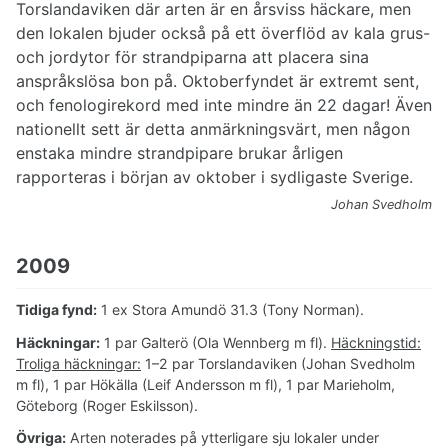
Torslandaviken där arten är en årsviss häckare, men
den lokalen bjuder också på ett överflöd av kala grus-
och jordytor för strandpiparna att placera sina
anspråkslösa bon på. Oktoberfyndet är extremt sent,
och fenologirekord med inte mindre än 22 dagar! Även
nationellt sett är detta anmärkningsvärt, men någon
enstaka mindre strandpipare brukar årligen
rapporteras i början av oktober i sydligaste Sverige.
Johan Svedholm
2009
Tidiga fynd:
1 ex Stora Amundö 31.3 (Tony Norman).
Häckningar:
1 par Galterö (Ola Wennberg m fl).
Häckningstid:
Troliga häckningar:
1–2 par Torslandaviken (Johan Svedholm
m fl), 1 par Hökälla (Leif Andersson m fl), 1 par Marieholm,
Göteborg (Roger Eskilsson).
Övriga:
Arten noterades på ytterligare sju lokaler under