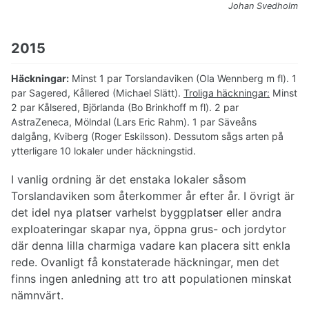
Johan Svedholm
2015
Häckningar:
Minst 1 par Torslandaviken (Ola Wennberg m fl). 1
par Sagered, Kållered (Michael Slätt).
Troliga häckningar:
Minst
2 par Kålsered, Björlanda (Bo Brinkhoff m fl). 2 par
AstraZeneca, Mölndal (Lars Eric Rahm). 1 par Säveåns
dalgång, Kviberg (Roger Eskilsson). Dessutom sågs arten på
ytterligare 10 lokaler under häckningstid.
I vanlig ordning är det enstaka lokaler såsom
Torslandaviken som återkommer år efter år. I övrigt är
det idel nya platser varhelst byggplatser eller andra
exploateringar skapar nya, öppna grus- och jordytor
där denna lilla charmiga vadare kan placera sitt enkla
rede. Ovanligt få konstaterade häckningar, men det
finns ingen anledning att tro att populationen minskat
nämnvärt.