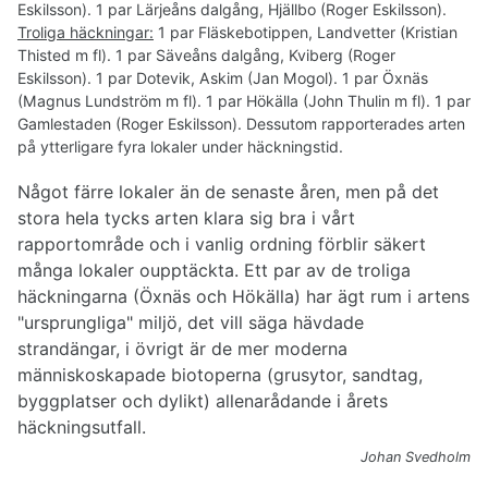
Eskilsson). 1 par Lärjeåns dalgång, Hjällbo (Roger Eskilsson).
Troliga häckningar:
1 par Fläskebotippen, Landvetter (Kristian
Thisted m fl). 1 par Säveåns dalgång, Kviberg (Roger
Eskilsson). 1 par Dotevik, Askim (Jan Mogol). 1 par Öxnäs
(Magnus Lundström m fl). 1 par Hökälla (John Thulin m fl). 1 par
Gamlestaden (Roger Eskilsson). Dessutom rapporterades arten
på ytterligare fyra lokaler under häckningstid.
Något färre lokaler än de senaste åren, men på det
stora hela tycks arten klara sig bra i vårt
rapportområde och i vanlig ordning förblir säkert
många lokaler oupptäckta. Ett par av de troliga
häckningarna (Öxnäs och Hökälla) har ägt rum i artens
"ursprungliga" miljö, det vill säga hävdade
strandängar, i övrigt är de mer moderna
människoskapade biotoperna (grusytor, sandtag,
byggplatser och dylikt) allenarådande i årets
häckningsutfall.
Johan Svedholm