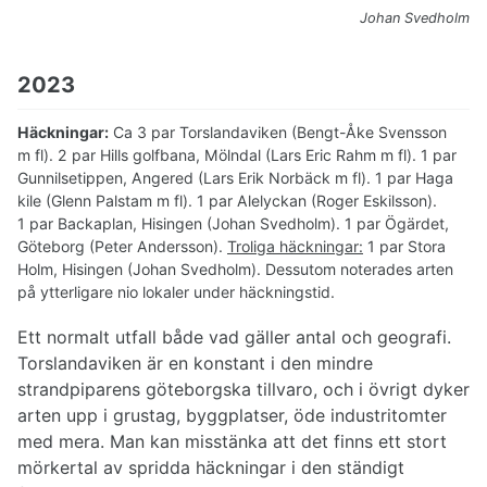
Johan Svedholm
2023
Häckningar:
Ca 3 par Torslandaviken (Bengt-Åke Svensson
m fl). 2 par Hills golfbana, Mölndal (Lars Eric Rahm m fl). 1 par
Gunnilsetippen, Angered (Lars Erik Norbäck m fl). 1 par Haga
kile (Glenn Palstam m fl). 1 par Alelyckan (Roger Eskilsson).
1 par Backaplan, Hisingen (Johan Svedholm). 1 par Ögärdet,
Göteborg (Peter Andersson).
Troliga häckningar:
1 par Stora
Holm, Hisingen (Johan Svedholm). Dessutom noterades arten
på ytterligare nio lokaler under häckningstid.
Ett normalt utfall både vad gäller antal och geografi.
Torslandaviken är en konstant i den mindre
strandpiparens göteborgska tillvaro, och i övrigt dyker
arten upp i grustag, byggplatser, öde industritomter
med mera. Man kan misstänka att det finns ett stort
mörkertal av spridda häckningar i den ständigt