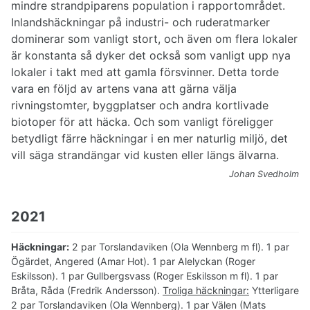
mindre strandpiparens population i rapportområdet.
Inlandshäckningar på industri- och ruderatmarker
dominerar som vanligt stort, och även om flera lokaler
är konstanta så dyker det också som vanligt upp nya
lokaler i takt med att gamla försvinner. Detta torde
vara en följd av artens vana att gärna välja
rivningstomter, byggplatser och andra kortlivade
biotoper för att häcka. Och som vanligt föreligger
betydligt färre häckningar i en mer naturlig miljö, det
vill säga strandängar vid kusten eller längs älvarna.
Johan Svedholm
2021
Häckningar:
2 par Torslandaviken (Ola Wennberg m fl). 1 par
Ögärdet, Angered (Amar Hot). 1 par Alelyckan (Roger
Eskilsson). 1 par Gullbergsvass (Roger Eskilsson m fl). 1 par
Bråta, Råda (Fredrik Andersson).
Troliga häckningar:
Ytterligare
2 par Torslandaviken (Ola Wennberg). 1 par Välen (Mats