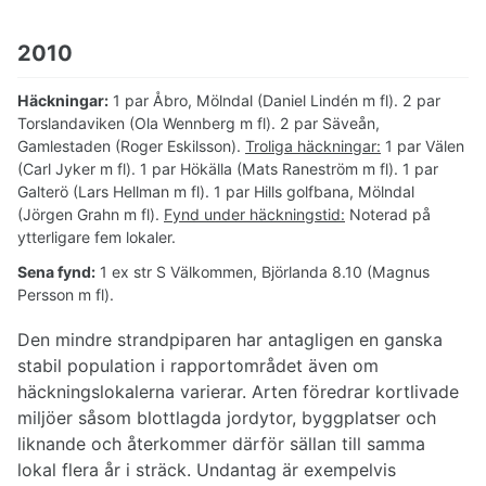
2010
Häckningar:
1 par Åbro, Mölndal (Daniel Lindén m fl). 2 par
Torslandaviken (Ola Wennberg m fl). 2 par Säveån,
Gamlestaden (Roger Eskilsson).
Troliga häckningar:
1 par Välen
(Carl Jyker m fl). 1 par Hökälla (Mats Raneström m fl). 1 par
Galterö (Lars Hellman m fl). 1 par Hills golfbana, Mölndal
(Jörgen Grahn m fl).
Fynd under häckningstid:
Noterad på
ytterligare fem lokaler.
Sena fynd:
1 ex str S Välkommen, Björlanda 8.10 (Magnus
Persson m fl).
Den mindre strandpiparen har antagligen en ganska
stabil population i rapportområdet även om
häckningslokalerna varierar. Arten föredrar kortlivade
miljöer såsom blottlagda jordytor, byggplatser och
liknande och återkommer därför sällan till samma
lokal flera år i sträck. Undantag är exempelvis