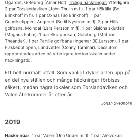
Ögärdet, Göteborg (Amar Hot).
Troliga häckningar:
Ytterligare
2 par Torslandaviken (John Thulin m fl). 1 par Hökälla (Bo
Brinkhoff m fl). 1 par Öxnäs (Bo Brinkhoff). 1 par
Gunnilsetippen, Angered (Bodil Nyström m fl). 2 par Hills
golfbana, Mölndal (Lars Persson m fl). 1 par Sisjöns skjutfält
(Magnus Rahm). 1 par Skräppekärr, Göteborg (Mathias
Theander). 1 par Partille golfbana (Ingemar BE Larsson). 1 par
Fläskebotippen, Landvetter (Conny Törnmar). Dessutom
rapporterades arten på ytterligare tretton lokaler under
häckningstid.
Ett helt normalt utfall. Som vanligt dyker arten upp på
en del nya ställen och många häckningar förbises
säkert, medan några lokaler som Torslandaviken och
Välen återkommer år efter år.
Johan Svedholm
2019
Häckningar:
1 par Välen (Uno Unger m fl). 1 par Alelyckan