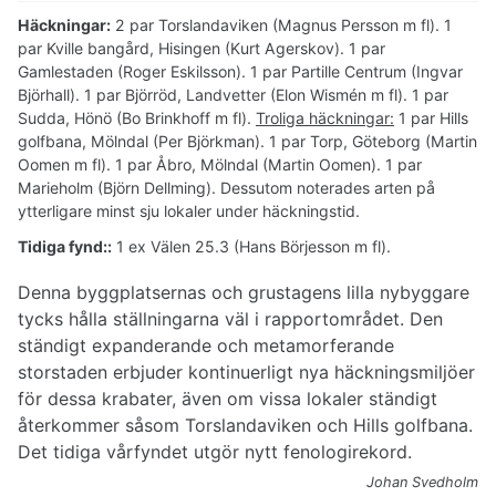
Häckningar:
2 par Torslandaviken (Magnus Persson m fl). 1
par Kville bangård, Hisingen (Kurt Agerskov). 1 par
Gamlestaden (Roger Eskilsson). 1 par Partille Centrum (Ingvar
Björhall). 1 par Björröd, Landvetter (Elon Wismén m fl). 1 par
Sudda, Hönö (Bo Brinkhoff m fl).
Troliga häckningar:
1 par Hills
golfbana, Mölndal (Per Björkman). 1 par Torp, Göteborg (Martin
Oomen m fl). 1 par Åbro, Mölndal (Martin Oomen). 1 par
Marieholm (Björn Dellming). Dessutom noterades arten på
ytterligare minst sju lokaler under häckningstid.
Tidiga fynd::
1 ex Välen 25.3 (Hans Börjesson m fl).
Denna byggplatsernas och grustagens lilla nybyggare
tycks hålla ställningarna väl i rapportområdet. Den
ständigt expanderande och metamorferande
storstaden erbjuder kontinuerligt nya häcknings­miljöer
för dessa krabater, även om vissa lokaler ständigt
återkommer såsom Torslandaviken och Hills golfbana.
Det tidiga vårfyndet utgör nytt fenologi­rekord.
Johan Svedholm