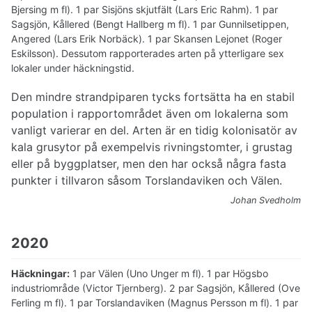
Bjersing m fl). 1 par Sisjöns skjutfält (Lars Eric Rahm). 1 par
Sagsjön, Kållered (Bengt Hallberg m fl). 1 par Gunnilsetippen,
Angered (Lars Erik Norbäck). 1 par Skansen Lejonet (Roger
Eskilsson). Dessutom rapporterades arten på ytterligare sex
lokaler under häckningstid.
Den mindre strandpiparen tycks fortsätta ha en stabil
population i rapportområdet även om lokalerna som
vanligt varierar en del. Arten är en tidig kolonisatör av
kala grusytor på exempelvis rivningstomter, i grustag
eller på byggplatser, men den har också några fasta
punkter i tillvaron såsom Torslandaviken och Välen.
Johan Svedholm
2020
Häckningar:
1 par Välen (Uno Unger m fl). 1 par Högsbo
industriområde (Victor Tjernberg). 2 par Sagsjön, Kållered (Ove
Ferling m fl). 1 par Torslandaviken (Magnus Persson m fl). 1 par