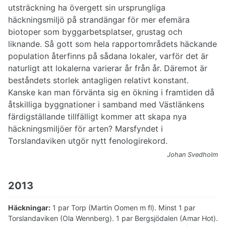
utsträckning ha övergett sin ursprungliga
häckningsmiljö på strandängar för mer efemära
biotoper som byggarbetsplatser, grustag och
liknande. Så gott som hela rapportområdets häckande
population återfinns på sådana lokaler, varför det är
naturligt att lokalerna varierar år från år. Däremot är
beståndets storlek antagligen relativt konstant.
Kanske kan man förvänta sig en ökning i framtiden då
åtskilliga byggnationer i samband med Västlänkens
färdigställande tillfälligt kommer att skapa nya
häckningsmiljöer för arten? Marsfyndet i
Torslandaviken utgör nytt fenologirekord.
Johan Svedholm
2013
Häckningar:
1 par Torp (Martin Oomen m fl). Minst 1 par
Torslandaviken (Ola Wennberg). 1 par Bergsjödalen (Amar Hot).