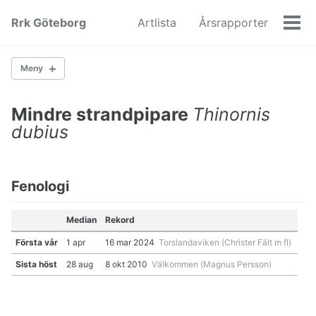
Skip
Skip
Skip
Rrk Göteborg
Artlista
Årsrapporter
to
to
to
Men
primary
content
footer
navigation
Meny
Mindre strandpipare
Thinornis
Gäss
dubius
Änder
Hönsfåglar
Vadare
Måsfåglar
Fenologi
Lommar
Ugglor
Median
Rekord
Hökfåglar
Hackspettar
Första vår
1 apr
16 mar 2024
Torslandaviken (Christer Fält m fl)
Falkar
Sista höst
28 aug
8 okt 2010
Välkommen (Magnus Persson)
Kråkfåglar
Rörsångare
Lövsångare