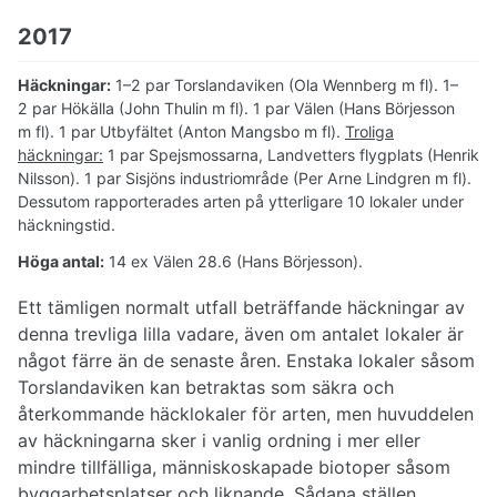
2017
Häckningar:
1–2 par Torslandaviken (Ola Wennberg m fl). 1–
2 par Hökälla (John Thulin m fl). 1 par Välen (Hans Börjesson
m fl). 1 par Utbyfältet (Anton Mangsbo m fl).
Troliga
häckningar:
1 par Spejsmossarna, Landvetters flygplats (Henrik
Nilsson). 1 par Sisjöns industriområde (Per Arne Lindgren m fl).
Dessutom rapporterades arten på ytterligare 10 lokaler under
häckningstid.
Höga antal:
14 ex Välen 28.6 (Hans Börjesson).
Ett tämligen normalt utfall beträffande häckningar av
denna trevliga lilla vadare, även om antalet lokaler är
något färre än de senaste åren. Enstaka lokaler såsom
Torslandaviken kan betraktas som säkra och
återkommande häcklokaler för arten, men huvuddelen
av häckningarna sker i vanlig ordning i mer eller
mindre tillfälliga, människoskapade biotoper såsom
byggarbetsplatser och liknande. Sådana ställen