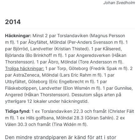
Johan Svedholm
2014
Häckningar:
Minst 2 par Torslandaviken (Magnus Persson
m fl). 1 par Åbyfältet, Mölndal (Per-Anders Svensson m fl). 1
par Björröd, Landvetter (Kristian Thisted). 1 par Kålsered,
Björlanda (Bo Brinkhoff m fl). 1 par Angeredsverken (Håkan
Thorstensson). 1 par Åbro, Mölndal (Tore Andersson m fl).
Troliga häckningar:
1 par Torp, Göteborg (Fredrik Spak m fl). 2
par AstraZeneca, Mölndal (Lars Eric Rahm m fl). 1 par
Utbyfältet, Göteborg (Eric Engelbrecht m fl). 1 par
Fläskebotippen, Landvetter (Elon Wismén m fl). 1 par Gunnilse,
Angered (Håkan Thorstensson). Dessutom sågs arten på
ytterligare 12 lokaler under häckningstid.
Tidiga fynd:
1 ex Torslandaviken 22.3 och framåt (Christer Fält
m fl). 1 ex Hills golfbana, Mölndal 28.3 (Göran Sahlin). 2 ex
Välen 30.3 och framåt (Tina Widén m fl).
Den mindre strandpiparen är känd för att i stor