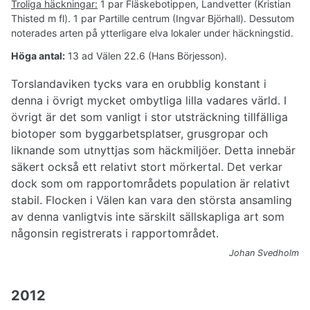
Troliga häckningar:
1 par Fläskebotippen, Landvetter (Kristian
Thisted m fl). 1 par Partille centrum (Ingvar Björhall). Dessutom
noterades arten på ytterligare elva lokaler under häckningstid.
Höga antal:
13 ad Välen 22.6 (Hans Börjesson).
Torslandaviken tycks vara en orubblig konstant i
denna i övrigt mycket ombytliga lilla vadares värld. I
övrigt är det som vanligt i stor utsträckning tillfälliga
biotoper som byggarbetsplatser, grusgropar och
liknande som utnyttjas som häckmiljöer. Detta innebär
säkert också ett relativt stort mörkertal. Det verkar
dock som om rapportområdets population är relativt
stabil. Flocken i Välen kan vara den största ansamling
av denna vanligtvis inte särskilt sällskapliga art som
någonsin registrerats i rapportområdet.
Johan Svedholm
2012