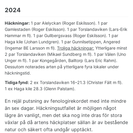
2024
Häckningar:
1 par Alelyckan (Roger Eskilsson). 1 par
Gamlestaden (Roger Eskilsson). 1 par Torslandaviken (Lars-Erik
Hammar m fl). 1 par Gullbergsvass (Roger Eskilsson). 1 par
Haga kile (Johan Lundgren). 1 par Gunnilsetippen, Angered
(Ingemar BE Larsson m fl).
Troliga häckningar:
Ytterligare minst
2 par Torslandaviken (Mikael Sundberg m fl). 1 par Välen (Uno
Unger m fl). 1 par Kongegården, Balltorp (Lars Eric Rahm).
Dessutom noterades arten på ytterligare fyra lokaler under
häckningstid.
Tidiga fynd:
2 ex Torslandaviken 16–21.3 (Christer Fält m fl).
1 ex Haga kile 28.3 (Glenn Palstam).
En rejäl putsning av fenologirekordet med inte mindre
än sex dagar. Häckningsutfallet är möjligen något
lägre än vanligt, men det ska nog inte dras för stora
växlar på då artens häckplatser sällan är av bestående
natur och säkert ofta undgår upptäckt.