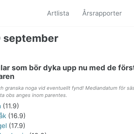
Artlista
Årsrapporter
0 september
glar som bör dyka upp nu med de förs
aren
och granska noga vid eventuellt fynd! Mediandatum för s
sta obs anges inom parentes.
a
(11.9)
råk
(16.9)
gel
(17.9)