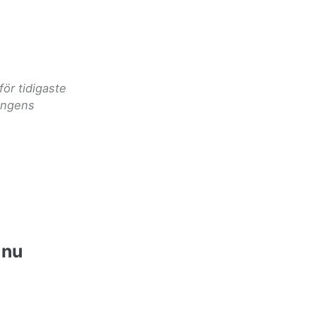
ör tidigaste
ongens
 nu