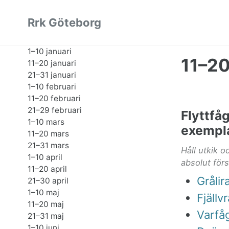
Skip
Skip
Skip
Rrk Göteborg
to
to
to
primary
content
footer
1–10 januari
navigation
11–2
11–20 januari
21–31 januari
1–10 februari
11–20 februari
21–29 februari
Flyttfå
1–10 mars
exempl
11–20 mars
21–31 mars
Håll utkik 
1–10 april
absolut för
11–20 april
Grålir
21–30 april
1–10 maj
Fjällv
11–20 maj
Varfå
21–31 maj
1–10 juni