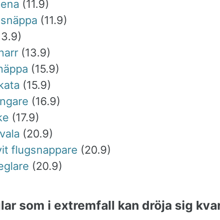
bena
(11.9)
ssnäppa
(11.9)
13.9)
narr
(13.9)
näppa
(15.9)
kata
(15.9)
ngare
(16.9)
ke
(17.9)
vala
(20.9)
vit flugsnappare
(20.9)
eglare
(20.9)
lar som i extremfall kan dröja sig kvar 