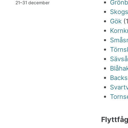
Grön
21–31 december
Skog
Gök
(
Kornk
Smås
Törns
Sävså
Blåha
Backs
Svart
Torns
Flyttfåg