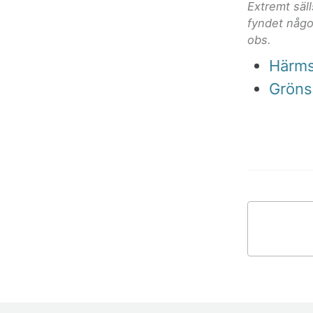
Extremt säl
fyndet någo
obs.
Härms
Gröns