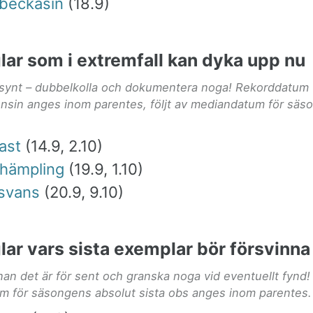
beckasin
(18.9)
glar som i extremfall kan dyka upp nu
lsynt – dubbelkolla och dokumentera noga! Rekorddatum f
nsin anges inom parentes, följt av mediandatum för säs
ast
(14.9, 2.10)
rhämpling
(19.9, 1.10)
svans
(20.9, 9.10)
glar vars sista exemplar bör försvinna
nan det är för sent och granska noga vid eventuellt fynd!
 för säsongens absolut sista obs anges inom parentes.