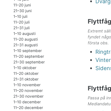
Dvärg
11–20 juni
21–30 juni
1–10 juli
Flyttfå
11–20 juli
21–31 juli
Extremt säl
1–10 augusti
fyndet någo
11–20 augusti
första obs.
21–31 augusti
1–10 september
Ringtr
11–20 september
Vinte
21–30 september
Siden
1–10 oktober
11–20 oktober
21–31 oktober
1–10 november
Flyttfå
11–20 november
21–30 november
Passa på in
1–10 december
Mediandatum
11–20 december