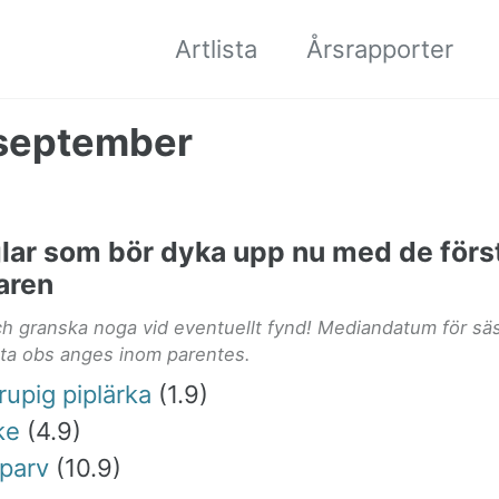
Artlista
Årsrapporter
 september
glar som bör dyka upp nu med de förs
aren
och granska noga vid eventuellt fynd! Mediandatum för s
sta obs anges inom parentes.
upig piplärka
(1.9)
ke
(4.9)
parv
(10.9)