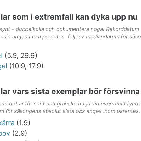
glar som i extremfall kan dyka upp nu
lsynt – dubbelkolla och dokumentera noga! Rekorddatum f
nsin anges inom parentes, följt av mediandatum för säs
l
(5.9, 29.9)
gel
(10.9, 17.9)
glar vars sista exemplar bör försvinna
nan det är för sent och granska noga vid eventuellt fynd!
 för säsongens absolut sista obs anges inom parentes.
kärra
(1.9)
pov
(2.9)