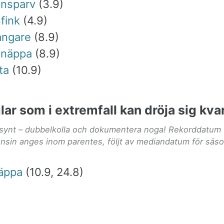
ansparv
(3.9)
fink
(4.9)
ångare
(8.9)
snäppa
(8.9)
ta
(10.9)
lar som i extremfall kan dröja sig kvar 
lsynt – dubbelkolla och dokumentera noga! Rekorddatum 
nsin anges inom parentes, följt av mediandatum för säs
äppa
(10.9, 24.8)