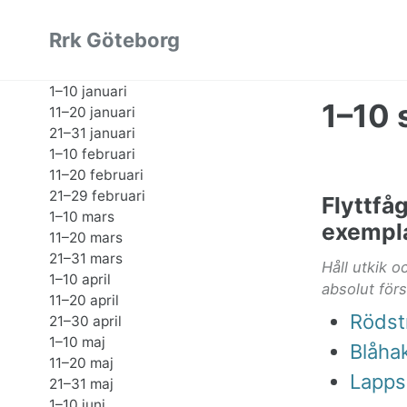
Skip
Skip
Skip
Rrk Göteborg
to
to
to
primary
content
footer
1–10 januari
navigation
1–10
11–20 januari
21–31 januari
1–10 februari
11–20 februari
21–29 februari
Flyttfå
1–10 mars
exempl
11–20 mars
21–31 mars
Håll utkik 
1–10 april
absolut för
11–20 april
Rödstr
21–30 april
1–10 maj
Blåha
11–20 maj
Lapps
21–31 maj
1–10 juni