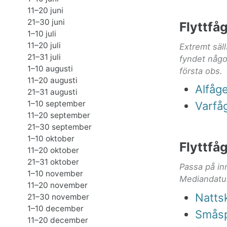
11–20 juni
21–30 juni
Flyttfå
1–10 juli
11–20 juli
Extremt säl
21–31 juli
fyndet någo
1–10 augusti
första obs.
11–20 augusti
Alfåge
21–31 augusti
1–10 september
Varfå
11–20 september
21–30 september
1–10 oktober
Flyttfå
11–20 oktober
21–31 oktober
Passa på in
1–10 november
Mediandatum
11–20 november
Natts
21–30 november
1–10 december
Smås
11–20 december