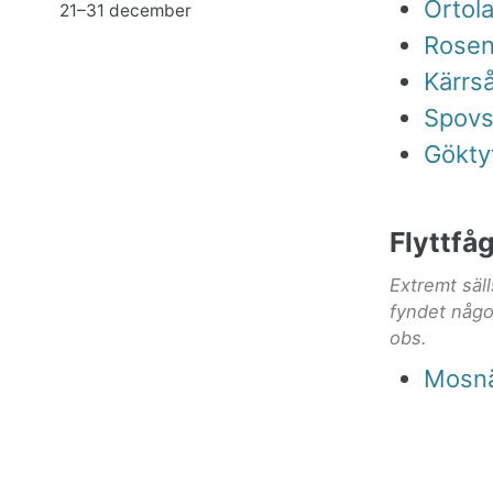
Ortol
21–31 december
Rosen
Kärrs
Spov
Gökty
Flyttfåg
Extremt säl
fyndet någo
obs.
Mosn