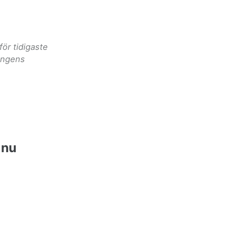
ör tidigaste
ongens
 nu