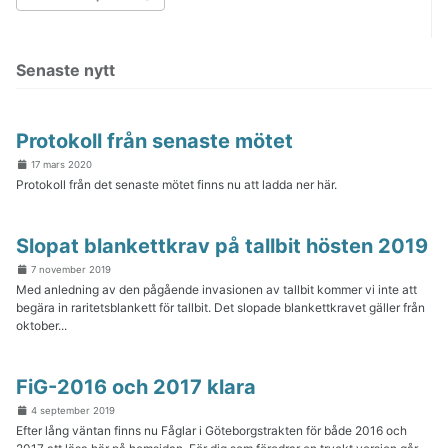
1–10 januari
11–20 januari
21–31 januari
Senaste nytt
1–10 februari
11–20 februari
21–29 februari
1–10 mars
11–20 mars
Protokoll från senaste mötet
21–31 mars
17 mars 2020
1–10 april
11–20 april
Protokoll från det senaste mötet finns nu att ladda ner här.
21–30 april
1–10 maj
11–20 maj
Slopat blankettkrav på tallbit hösten 2019
21–31 maj
1–10 juni
7 november 2019
11–20 juni
Med anledning av den pågående invasionen av tallbit kommer vi inte att
21–30 juni
begära in raritetsblankett för tallbit. Det slopade blankettkravet gäller från
1–10 juli
oktober...
11–20 juli
21–31 juli
1–10 augusti
11–20 augusti
FiG-2016 och 2017 klara
21–31 augusti
1–10 september
4 september 2019
11–20 september
Efter lång väntan finns nu Fåglar i Göteborgstrakten för både 2016 och
21–30 september