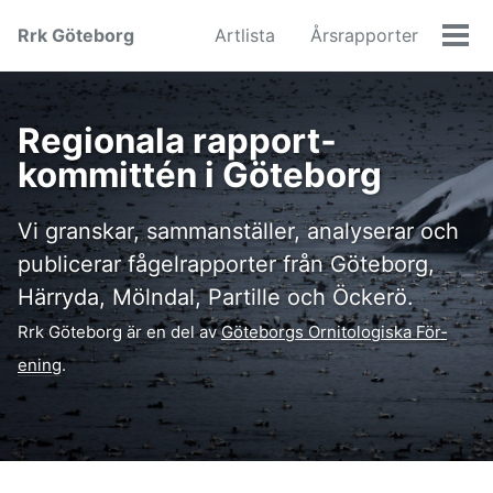
Skip
Skip
Skip
Rrk Göteborg
Artlista
Årsrapporter
to
to
to
Men
primary
content
footer
navigation
Regionala rapport­
kommittén i Göteborg
Vi granskar, samman­ställer, analyserar och
publicerar fågel­rapporter från Göte­borg,
Härryda, Möln­dal, Partille och Öckerö.
Rrk Göte­borg är en del av
Göte­borgs Ornito­logiska För­
ening
.