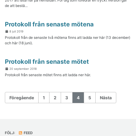
2017 att läsa här på hemsidan. För dig som föredrar en tryckt version går
1–10 oktober
de att bestä...
11–20 oktober
21–31 oktober
1–10 november
11–20 november
Protokoll från senaste mötena
21–30 november
1–10 december
8 juli 2019
11–20 december
Protokoll från de senaste två mötena finns att ladda ner här (13 december)
21–31 december
och här (18 juni).
Protokoll från senaste mötet
20 september 2018
Protokoll från senaste mötet finns att ladda ner här.
Föregående
1
2
3
4
5
Nästa
FÖLJ:
FEED