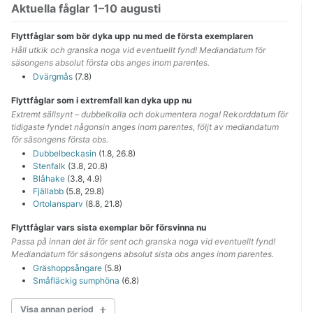
Aktuella fåglar 1–10 augusti
Flyttfåglar som bör dyka upp nu med de första exemplaren
Håll utkik och granska noga vid eventuellt fynd! Mediandatum för
säsongens absolut första obs anges inom parentes.
Dvärgmås
(7.8)
Flyttfåglar som i extremfall kan dyka upp nu
Extremt sällsynt – dubbelkolla och dokumentera noga! Rekorddatum för
tidigaste fyndet någonsin anges inom parentes, följt av mediandatum
för säsongens första obs.
Dubbelbeckasin
(1.8, 26.8)
Stenfalk
(3.8, 20.8)
Blåhake
(3.8, 4.9)
Fjällabb
(5.8, 29.8)
Ortolansparv
(8.8, 21.8)
Flyttfåglar vars sista exemplar bör försvinna nu
Passa på innan det är för sent och granska noga vid eventuellt fynd!
Mediandatum för säsongens absolut sista obs anges inom parentes.
Gräshoppsångare
(5.8)
Småfläckig sumphöna
(6.8)
Visa annan period