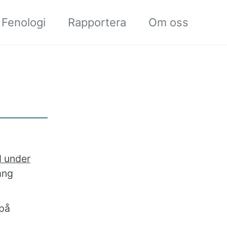
Fenologi
Rapportera
Om oss
 under
ång
 på