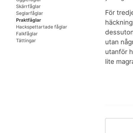
Skärrfåglar
För tredj
Seglarfåglar
Praktfåglar
häckning
Hackspettartade fåglar
dessutom
Falkfåglar
Tättingar
utan någr
utanför h
lite magra