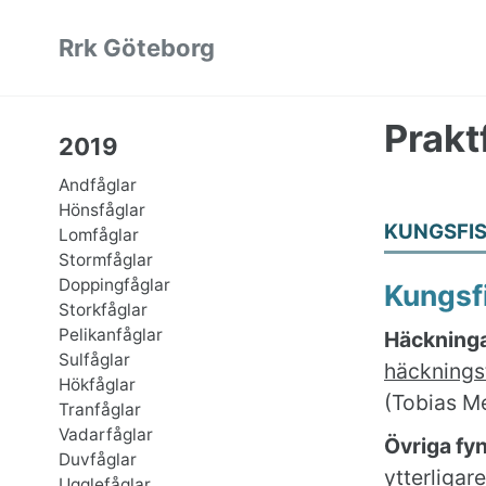
Skip
Skip
Skip
Rrk Göteborg
to
to
to
primary
content
footer
navigation
Prakt
2019
Andfåglar
Hönsfåglar
KUNGSFI
Lomfåglar
Stormfåglar
Doppingfåglar
Kungsf
Storkfåglar
Pelikanfåglar
Häckninga
Sulfåglar
häckningst
Hökfåglar
(Tobias Me
Tranfåglar
Vadarfåglar
Övriga fy
Duvfåglar
ytterligare
Ugglefåglar