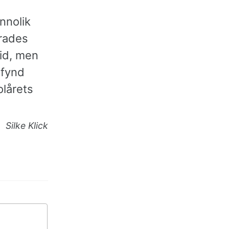
nnolik
erades
tid, men
 fynd
olårets
Silke Klick