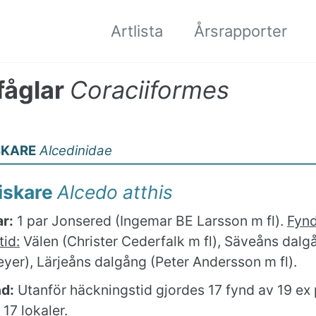
Artlista
Årsrapporter
fåglar
Coraciiformes
SKARE
Alcedinidae
iskare
Alcedo atthis
r:
1 par Jonsered (Ingemar BE Larsson m fl).
Fynd
id:
Välen (Christer Cederfalk m fl), Säveåns dalg
yer), Lärjeåns dalgång (Peter Andersson m fl).
nd:
Utanför häckningstid gjordes 17 fynd av 19 ex
 17 lokaler.