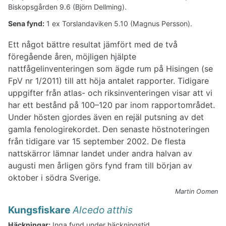
Alkor
Biskopsgården 9.6 (Björn Dellming).
Duvor-ugglor
Sena fynd:
1 ex Torslandaviken 5.10 (Magnus Persson).
Nattskärra-praktfåglar
Hackspettar
Ett något bättre resultat jämfört med de två
Lärkor och svalor
föregående åren, möjligen hjälpte
Piplärkor-järnsparv
nattfågelinventeringen som ägde rum på Hisingen (se
Trastfåglar
FpV nr 1/2011) till att höja antalet rapporter. Tidigare
Sångare
Flugsnappare-mesar
uppgifter från atlas- och riksinventeringen visar att vi
Sommargylling-starar
har ett bestånd på 100–120 par inom rapportområdet.
Finkar-fältsparvar
Under hösten gjordes även en rejäl putsning av det
gamla fenologirekordet. Den senaste höstnoteringen
från tidigare var 15 september 2002. De flesta
nattskärror lämnar landet under andra halvan av
augusti men årligen görs fynd fram till början av
oktober i södra Sverige.
Martin Oomen
Kungsfiskare
Alcedo atthis
Häckningar:
Inga fynd under häckningstid.