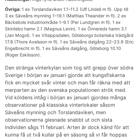
Övriga:
1 ex Torslandaviken 1.1–11.2 (Ulf Lindell m fl). Upp till
3 ex Säveåns mynning 1–19.1 (Mathias Theander m fl). 2 ex
Bäckebols industriområde 1–9.1 (Per Lundgren m fl). 1 ex
Skintebo hamn 2.1 (Magnus Levin). 1 ex Önnereds hamn 3.1
(Jan Mogol). 1 ex Vitsippsdalen, Göteborgs botaniska trädgård
17.8 (Thore Axelsson m fl). 1 ex Säveåns dalgång 22–23.9 (Eric
Engelbrecht m fl). 1 ex Säveåns dalgång, Göteborg 10.10
(Roger Eskilsson).
Den stränga vinterkylan som tog sitt grepp över södra
Sverige i början av januari gjorde att kungsfiskarna
fick en mycket svår vinter och man får räkna med att
merparten av den svenska populationen strök med.
Vid köldens intåg i början av januari gjordes många
observationer på klassiska vinterlokaler såsom
Säveåns mynning och Torslandaviken, men
observationerna glesnade snabbt ut och sista
individen sågs 11 februari. Arten är dock känd för att
kunna få ut två kullar på en säsong så vi får hoppas