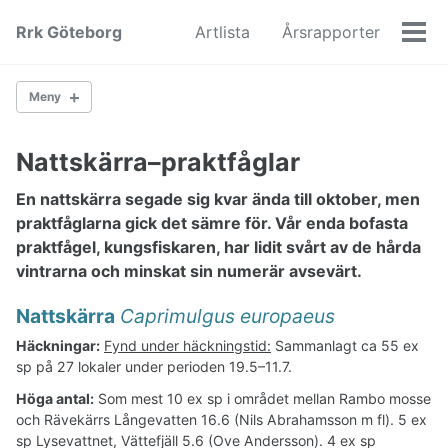
Skip
Skip
Skip
Rrk Göteborg
Artlista
Årsrapporter
to
to
to
Men
primary
content
footer
navigation
Meny
2010
Nattskärra–praktfåglar
En nattskärra segade sig kvar ända till oktober, men
Svanar och gäss
praktfåglarna gick det sämre för. Vår enda bofasta
Änder
praktfågel, kungsfiskaren, har lidit svårt av de hårda
Hönsfåglar
vintrarna och minskat sin numerär avsevärt.
Lommar och doppingar
Havsfåglar
Nattskärra
Caprimulgus europaeus
Skarvar-storkar
Häckningar:
Fynd under häckningstid:
Sammanlagt ca 55 ex
Rovfåglar
sp på 27 lokaler under perioden 19.5–11.7.
Sumphöns och trana
Vadare
Höga antal:
Som mest 10 ex sp i området mellan Rambo mosse
Labbar
och Rävekärrs Långevatten 16.6 (Nils Abrahamsson m fl). 5 ex
Måsar och tärnor
sp Lysevattnet, Vättefjäll 5.6 (Ove Andersson). 4 ex sp