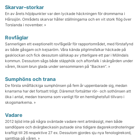
Skarvar–storkar
En av årets höjdpunkter var den lyckade häckningen för drommarna i
Hårssjön. Områdets skarvar håller ställningarna och en vit stork flög över
Torslanda i november. »
Rovfåglar
Sannerligen ett exeptionellt rovfågelår för rapportområdet, med förstafynd
av både gåsgam och kejsarörn. Våra kända pilgrimsfalkar häckade på
gasklockan och fick dessutom sällskap av ytterligare ett par i Mölndals
kommun. Dessutom sågs både stäpphök och aftonfalk i skärgården under
våren, liksom brun glada under sensommaren på ”Backen”. »
Sumphöns och trana
De första småfläckiga sumphönsen på fem år uppenbarade sig, medan
knarrarna har det fortsatt trögt. Däremot fortsätter rör- och sothönsen att
öka i antal, medan tranorna som vanligt för en hemlighetsfull tillvaro i
skogsmarkerna. »
Vadare
2012 bjöd inte på några oväntade vadare rent artmässigt, men både
sandlöpare och dvärgbeckasin putsade sina tidigare dagsrekordnoteringar
kraftigt till 26 respektive 27 ex. Dessutom gjordes sju nya fenologirekord,
samtliga på våren. »