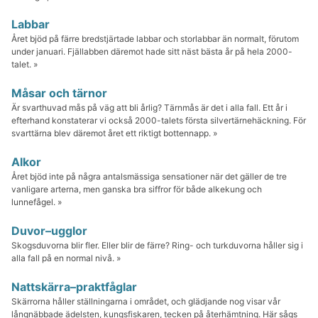
Labbar
Året bjöd på färre bredstjärtade labbar och storlabbar än normalt, förutom
under januari. Fjällabben däremot hade sitt näst bästa år på hela 2000-
talet. »
Måsar och tärnor
Är svarthuvad mås på väg att bli årlig? Tärnmås är det i alla fall. Ett år i
efterhand konstaterar vi också 2000-talets första silvertärnehäckning. För
svarttärna blev däremot året ett riktigt bottennapp. »
Alkor
Året bjöd inte på några antalsmässiga sensationer när det gäller de tre
vanligare arterna, men ganska bra siffror för både alkekung och
lunnefågel. »
Duvor–ugglor
Skogsduvorna blir fler. Eller blir de färre? Ring- och turkduvorna håller sig i
alla fall på en normal nivå. »
Nattskärra–praktfåglar
Skärrorna håller ställningarna i området, och glädjande nog visar vår
långnäbbade ädelsten, kungsfiskaren, tecken på återhämtning. Här sågs