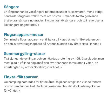
Sångare
En långstannande vassångare noterades under försommaren, men i övrigt
handlade sångaråret 2012 mest om hösten. Områdets första godkända
tristis-gransångare noterades, liksom två höksångare, och två rekordsena
sävsångare ringmärktes. »
Flugsnappare–mesar
Den mindre flugsnapparen var tillbaka på klassisk mark i Bokedalen och
en sen svartvit flugsnappare på Arendalsudden blev årets sista i landet. »
Sommargylling–starar
Två sjungande gyllingar och en hög dagsnotering av nötkråka gladde, men
mest glädje vållade nog ändå den svartpannade törnskatan i Välen, en
efterlängtad ny art för Göteborgsområdet. »
Finkar–fältsparvar
Gulhämpling noterades för fjärde året i följd och steglitsen visade fortsatt
positiv trend under året. Tallbitsinvasionen blev det dock inte mycket av
för vår del. »