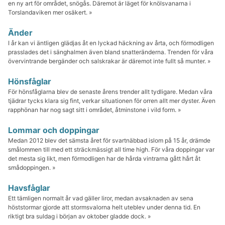
en ny art för området, snögås. Däremot är läget för knölsvanarna i
Torslandaviken mer osäkert. »
Änder
I år kan vi äntligen glädjas åt en lyckad häckning av årta, och förmodligen
prasslades det i sänghalmen även bland snatteränderna. Trenden för våra
övervintrande bergänder och salskrakar är däremot inte fullt så munter. »
Hönsfåglar
För hönsfåglarna blev de senaste årens trender allt tydligare. Medan våra
tjädrar tycks klara sig fint, verkar situationen för orren allt mer dyster. Även
rapphönan har nog sagt sitt i området, åtminstone i vild form. »
Lommar och doppingar
Medan 2012 blev det sämsta året för svartnäbbad islom på 15 år, drämde
smålommen till med ett sträckmässigt all time high. För våra doppingar var
det mesta sig likt, men förmodligen har de hårda vintrarna gått hårt åt
smådoppingen. »
Havsfåglar
Ett tämligen normalt år vad gäller liror, medan avsaknaden av sena
höststormar gjorde att stormsvalorna helt uteblev under denna tid. En
riktigt bra suldag i början av oktober gladde dock. »