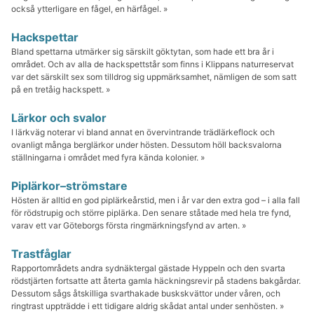
också ytterligare en fågel, en härfågel. »
Hackspettar
Bland spettarna utmärker sig särskilt göktytan, som hade ett bra år i
området. Och av alla de hackspetts­tår som finns i Klippans naturreservat
var det särskilt sex som tilldrog sig uppmärksamhet, nämligen de som satt
på en tretåig hackspett. »
Lärkor och svalor
I lärkväg noterar vi bland annat en övervintrande trädlärkeflock och
ovanligt många berglärkor under hösten. Dessutom höll backsvalorna
ställningarna i området med fyra kända kolonier. »
Piplärkor–strömstare
Hösten är alltid en god piplärkeårstid, men i år var den extra god – i alla fall
för rödstrupig och större piplärka. Den senare ståtade med hela tre fynd,
varav ett var Göteborgs första ringmärkningsfynd av arten. »
Trastfåglar
Rapportområdets andra sydnäktergal gästade Hyppeln och den svarta
rödstjärten fortsatte att återta gamla häckningsrevir på stadens bakgårdar.
Dessutom sågs åtskilliga svarthakade buskskvättor under våren, och
ringtrast uppträdde i ett tidigare aldrig skådat antal under senhösten. »