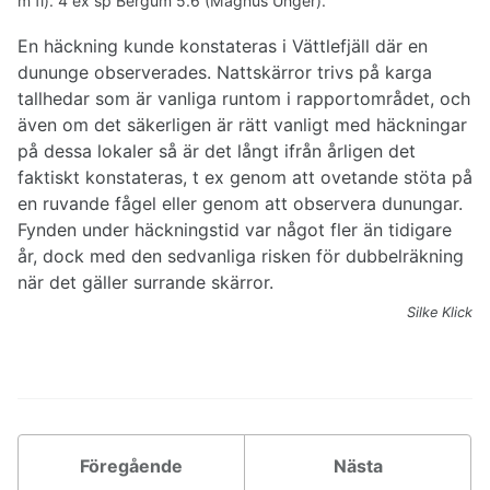
m fl). 4 ex sp Bergum 5.6 (Magnus Unger).
Härfåglar och näshornsfåglar
Praktfåglar
En häckning kunde konstateras i Vättlefjäll där en
Hackspettartade fåglar
dununge observerades. Nattskärror trivs på karga
Falkfåglar
tallhedar som är vanliga runtom i rapportområdet, och
Tättingar
även om det säkerligen är rätt vanligt med häckningar
på dessa lokaler så är det långt ifrån årligen det
faktiskt konstateras, t ex genom att ovetande stöta på
en ruvande fågel eller genom att observera dunungar.
Fynden under häckningstid var något fler än tidigare
år, dock med den sedvanliga risken för dubbelräkning
när det gäller surrande skärror.
Silke Klick
Föregående
Nästa