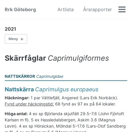
Skip
Skip
Skip
Rrk Göteborg
Artlista
Årsrapporter
to
to
to
Men
primary
content
footer
navigation
2021
Meny
Andfåglar
Hönsfåglar
Skärrfåglar
Caprimulgiformes
Skärrfåglar
Duvfåglar
Tranfåglar
NATTSKÄRROR
Caprimulgidae
Doppingfåglar
Vadarfåglar
Nattskärra
Caprimulgus europaeus
Lomfåglar
Häckningar:
1 par Vättlefjäll, Angered (Lars Erik Norbäck).
Stormfåglar
Fynd under häckningstid:
68 fynd av 97 ex på 64 lokaler.
Storkfåglar
Sulfåglar
Höga antal:
4 ex sp Björlanda skjutfält 29.5–7.6 (John Fjörtoft
Pelikanfåglar
Karlsen m fl). 5 ex Hassledalsbergen, Askim 3.6 (Magnus
Hökfåglar
Levin). 4 ex sp Hörsickan, Mölndal 5–17.6 (Lars-Olof Sandberg
Ugglefåglar