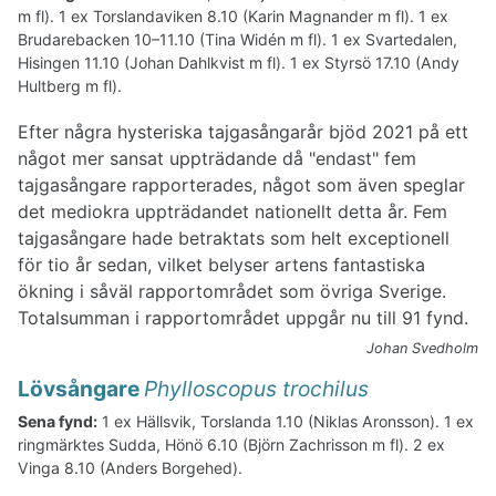
m fl). 1 ex Torslandaviken 8.10 (Karin Magnander m fl). 1 ex
Brudarebacken 10–11.10 (Tina Widén m fl). 1 ex Svartedalen,
Hisingen 11.10 (Johan Dahlkvist m fl). 1 ex Styrsö 17.10 (Andy
Hultberg m fl).
Efter några hysteriska tajgasångarår bjöd 2021 på ett
något mer sansat uppträdande då "endast" fem
tajgasångare rapporterades, något som även speglar
det mediokra uppträdandet nationellt detta år. Fem
tajgasångare hade betraktats som helt exceptionell
för tio år sedan, vilket belyser artens fantastiska
ökning i såväl rapportområdet som övriga Sverige.
Totalsumman i rapportområdet uppgår nu till 91 fynd.
Johan Svedholm
Lövsångare
Phylloscopus trochilus
Sena fynd:
1 ex Hällsvik, Torslanda 1.10 (Niklas Aronsson). 1 ex
ringmärktes Sudda, Hönö 6.10 (Björn Zachrisson m fl). 2 ex
Vinga 8.10 (Anders Borgehed).