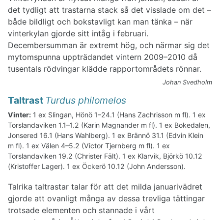
det tydligt att trastarna stack så det visslade om det –
både bildligt och bokstavligt kan man tänka – när
vinterkylan gjorde sitt intåg i februari.
Decembersumman är extremt hög, och närmar sig det
mytomspunna uppträdandet vintern 2009–2010 då
tusentals rödvingar klädde rapportområdets rönnar.
Johan Svedholm
Taltrast
Turdus philomelos
Vinter:
1 ex Slingan, Hönö 1–24.1 (Hans Zachrisson m fl). 1 ex
Torslandaviken 1.1–1.2 (Karin Magnander m fl). 1 ex Bokedalen,
Jonsered 16.1 (Hans Wahlberg). 1 ex Brännö 31.1 (Edvin Klein
m fl). 1 ex Välen 4–5.2 (Victor Tjernberg m fl). 1 ex
Torslandaviken 19.2 (Christer Fält). 1 ex Klarvik, Björkö 10.12
(Kristoffer Lager). 1 ex Öckerö 10.12 (John Andersson).
Talrika taltrastar talar för att det milda januarivädret
gjorde att ovanligt många av dessa trevliga tättingar
trotsade elementen och stannade i vårt