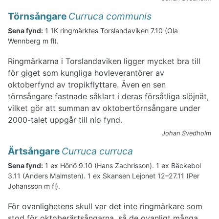
Törnsångare
Curruca communis
Sena fynd:
1 1K ringmärktes Torslandaviken 7.10 (Ola
Wennberg m fl).
Ringmärkarna i Torslandaviken ligger mycket bra till
för giget som kungliga hovleverantörer av
oktoberfynd av tropikflyttare. Även en sen
törnsångare fastnade såklart i deras försåtliga slöjnät,
vilket gör att summan av oktobertörnsångare under
2000-talet uppgår till nio fynd.
Johan Svedholm
Ärtsångare
Curruca curruca
Sena fynd:
1 ex Hönö 9.10 (Hans Zachrisson). 1 ex Bäckebol
3.11 (Anders Malmsten). 1 ex Skansen Lejonet 12–27.11 (Per
Johansson m fl).
För ovanlighetens skull var det inte ringmärkare som
stod för oktoberärtsångarna, så de ovanligt många