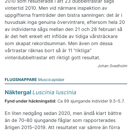
2010 som resulterade i att 23 dubbeltrastar sågs
vintertid 2010. Men vid närmare inspektion av
uppgifterna framträder den bistra sanningen: det är i
huvudsak inga genuina övervintrare, eftersom hela 20
av individerna sågs mellan den 21 och 28 februari så
är det helt enkelt ett inflöde av tidiga vårsträckare
som skapat rekordsumman. Men även om dessa
vårtrastar räknas bort så är 11 "riktiga"
vinterdubbeltrastar ett riktigt gott resultat.
Johan Svedholm
FLUGSNAPPARE
Muscicapidae
Näktergal
Luscinia luscinia
Fynd under häckningstid:
Ca 99 sjungande individer 9.5–5.7.
En liten nedgång sedan 2020, men ändå klart bättre
än de 70–80 sjungande fåglar som rapporterades
årligen 2015–2019. Att resultatet var sämre än förra