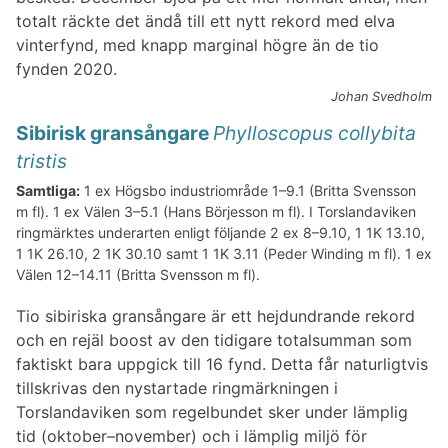
totalt räckte det ändå till ett nytt rekord med elva
vinterfynd, med knapp marginal högre än de tio
fynden 2020.
Johan Svedholm
Sibirisk gransångare
Phylloscopus collybita
tristis
Samtliga:
1 ex Högsbo industriområde 1–9.1 (Britta Svensson
m fl). 1 ex Välen 3–5.1 (Hans Börjesson m fl). I Torslandaviken
ringmärktes underarten enligt följande 2 ex 8–9.10, 1 1K 13.10,
1 1K 26.10, 2 1K 30.10 samt 1 1K 3.11 (Peder Winding m fl). 1 ex
Välen 12–14.11 (Britta Svensson m fl).
Tio sibiriska gransångare är ett hejdundrande rekord
och en rejäl boost av den tidigare totalsumman som
faktiskt bara uppgick till 16 fynd. Detta får naturligtvis
tillskrivas den nystartade ringmärkningen i
Torslandaviken som regelbundet sker under lämplig
tid (oktober–november) och i lämplig miljö för