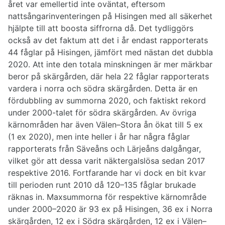
året var emellertid inte oväntat, eftersom
nattsångarinventeringen på Hisingen med all säkerhet
hjälpte till att boosta siffrorna då. Det tydliggörs
också av det faktum att det i år endast rapporterats
44 fåglar på Hisingen, jämfört med nästan det dubbla
2020. Att inte den totala minskningen är mer märkbar
beror på skärgården, där hela 22 fåglar rapporterats
vardera i norra och södra skärgården. Detta är en
fördubbling av summorna 2020, och faktiskt rekord
under 2000-talet för södra skärgården. Av övriga
kärnområden har även Välen–Stora ån ökat till 5 ex
(1 ex 2020), men inte heller i år har några fåglar
rapporterats från Säveåns och Lärjeåns dalgångar,
vilket gör att dessa varit näktergalslösa sedan 2017
respektive 2016. Fortfarande har vi dock en bit kvar
till perioden runt 2010 då 120–135 fåglar brukade
räknas in. Maxsummorna för respektive kärnområde
under 2000–2020 är 93 ex på Hisingen, 36 ex i Norra
skärgården, 12 ex i Södra skärgården, 12 ex i Välen–