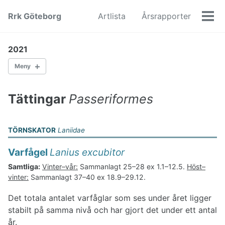
Skip
Skip
Skip
Rrk Göteborg
Artlista
Årsrapporter
to
to
to
Men
primary
content
footer
navigation
2021
Meny
Andfåglar
Hönsfåglar
Tättingar
Passeriformes
Skärrfåglar
Duvfåglar
Tranfåglar
TÖRNSKATOR
Laniidae
Doppingfåglar
Vadarfåglar
Varfågel
Lanius excubitor
Lomfåglar
Samtliga:
Vinter–vår:
Sammanlagt 25–28 ex 1.1–12.5.
Höst–
Stormfåglar
vinter:
Sammanlagt 37–40 ex 18.9–29.12.
Storkfåglar
Sulfåglar
Det totala antalet varfåglar som ses under året ligger
Pelikanfåglar
stabilt på samma nivå och har gjort det under ett antal
Hökfåglar
år.
Ugglefåglar