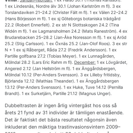
1 ex Lindesnäs, Nordre älv 30.1 (Johan Karlström m fl). 3 ex
Torslandaviken 21–24.2 (Christer Fält m fl). 1 ex Välen 22–24.2
(Hans Börjesson m fl). 1 ex sj Göteborgs botaniska trädgård
22.2 (Robert Ennerfelt). 2 ex str N Slottsskogen 24.2 (Tina
Widén m fl). 1 ex Lagmansholmen 24.2 (Mats Raneström). 4 ex
Brudarebacken 25–28.2 (Jan-Åke Noresson m fl). 1 ex sj Aröd
25.2 (Stig Carlsson). 1 ex Öxnäs 25.2 (Jan-Olof Roos). 3 ex str
N + 1 ex sj Råberget, Råda 27.2 (Fredrik Andersson). 1 ex
Partille golfbana 27.2 (Tobias Meyer). 1 ex Lunnagården,
Mölndal 28.2 (Lars Eric Rahm m fl).
December:
1 ex Lövgärdet,
Angered 2.12 (Jan Hellström m fl). 1 ex Änggårdsbergen,
Mölndal 10.12 (Per-Anders Svensson). 3 ex Lilleby fritidsby,
Björlanda 12.12 (Mathias Theander). 1 ex Änggårdsbergen
13.12 (Per-Anders Svensson). 1 ex Huke, Tuve 14.12 (Pernilla
Brandt). 1 ex Surketjärn, Partille 21.12 (Magnus Unger).
Dubbeltrasten är ingen årlig vintergäst hos oss så
årets 21 fynd av 31 individer är tämligen enastående.
Det är faktiskt det bästa resultatet någonsin även
inkluderat den mäktiga trastinvasionsvintern 2009–