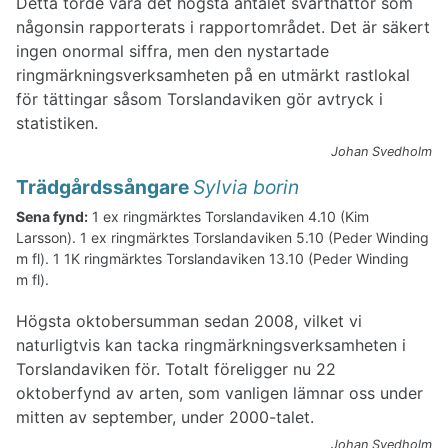
Detta torde vara det högsta antalet svarthättor som
någonsin rapporterats i rapportområdet. Det är säkert
ingen onormal siffra, men den nystartade
ringmärkningsverksamheten på en utmärkt rastlokal
för tättingar såsom Torslandaviken gör avtryck i
statistiken.
Johan Svedholm
Trädgårdssångare
Sylvia borin
Sena fynd:
1 ex ringmärktes Torslandaviken 4.10 (Kim
Larsson). 1 ex ringmärktes Torslandaviken 5.10 (Peder Winding
m fl). 1 1K ringmärktes Torslandaviken 13.10 (Peder Winding
m fl).
Högsta oktobersumman sedan 2008, vilket vi
naturligtvis kan tacka ringmärkningsverksamheten i
Torslandaviken för. Totalt föreligger nu 22
oktoberfynd av arten, som vanligen lämnar oss under
mitten av september, under 2000-talet.
Johan Svedholm