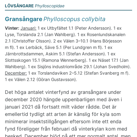
LÖVSÅNGARE
Phylloscopidae
Gransångare
Phylloscopus collybita
Vinter:
Januari:
1 ex Utbyfältet 1.1 (Peter Andersson). 1 ex
Lyse, Torslanda 2.1 (Jan Wahlberg). 1 ex Rosenlundskanalen
2.1 (Christoffer Olsson). 2 ex Välen 3–10.1 (Hans Börjesson
m fl). 1 ex Lerbäck, Säve 5.1 (Per Lundgren m fl). 1 ex
Järnbrottsdammen, Askim 5.1 (Stefan Andersson). 1 ex
Slottsskogen 15.1 (Ramona Wennerberg). 1 ex Näset 17.1 (Jan
Wahlberg). 1 ex Sisjöns industriområde 29.1 (Johan Svedholm).
December:
1 ex Torslandaviken 2–5.12 (Stefan Svanberg m f).
1 ex Välen 2.12 (Göran Gustavsson).
Det höga antalet vinterfynd av gransångare under
december 2020 hängde uppenbarligen med även i
januari 2021 då fortsatt milt väder rådde. Det är
emellertid tydligt att arten är känslig för kyla som
minimerar insektstillgången eftersom inte ett enda
fynd föreligger från februari då vinterkylan kom med
besked. December bjöd på ett mer normalt antal, men