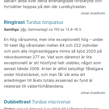
såklart ändå över detta efterlängtade förstafynd och
fortsätter hoppas på den där Lundbytrasten.
Johan Svedholm
Ringtrast
Turdus torquatus
Samtliga:
Vår:
Sammanlagt ca 150 ex 13.4–16.5.
En hög vårsumma, men inte exceptionellt hög – under
10-talet låg vårantalen mellan 64 och 222 individer
och som alla ringtrastdiggare minns så bjöd 2020 på
rekordsumman 277 ex. Vad som däremot är lite
exceptionellt är att höstfynd helt uteblev, något som
senast hände 2009. Arten är alltid betydligt fåtaligare
under höststräcket, och man får väl anta att
anledningen till årets totala avsaknad av fynd är
relaterad till väderförhållandena.
Johan Svedholm
Dubbeltrast
Turdus viscivorus
Vinter:
Januari–februari:
1 ex Hälsö 30.1 (Thomas Karlsson).