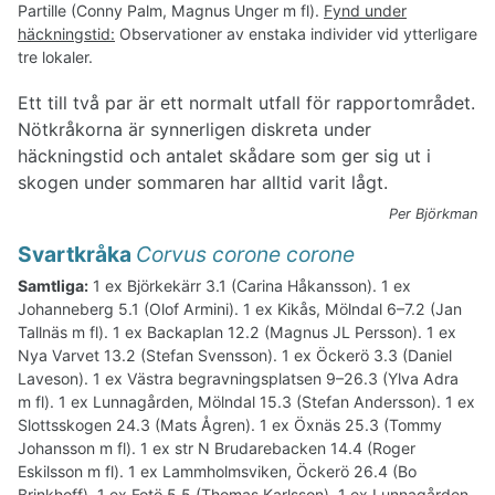
Partille (Conny Palm, Magnus Unger m fl).
Fynd under
häckningstid:
Observationer av enstaka individer vid ytterligare
tre lokaler.
Ett till två par är ett normalt utfall för rapportområdet.
Nötkråkorna är synnerligen diskreta under
häckningstid och antalet skådare som ger sig ut i
skogen under sommaren har alltid varit lågt.
Per Björkman
Svartkråka
Corvus corone corone
Samtliga:
1 ex Björkekärr 3.1 (Carina Håkansson). 1 ex
Johanneberg 5.1 (Olof Armini). 1 ex Kikås, Mölndal 6–7.2 (Jan
Tallnäs m fl). 1 ex Backaplan 12.2 (Magnus JL Persson). 1 ex
Nya Varvet 13.2 (Stefan Svensson). 1 ex Öckerö 3.3 (Daniel
Laveson). 1 ex Västra begravningsplatsen 9–26.3 (Ylva Adra
m fl). 1 ex Lunnagården, Mölndal 15.3 (Stefan Andersson). 1 ex
Slottsskogen 24.3 (Mats Ågren). 1 ex Öxnäs 25.3 (Tommy
Johansson m fl). 1 ex str N Brudarebacken 14.4 (Roger
Eskilsson m fl). 1 ex Lammholmsviken, Öckerö 26.4 (Bo
Brinkhoff). 1 ex Fotö 5.5 (Thomas Karlsson). 1 ex Lunnagården,