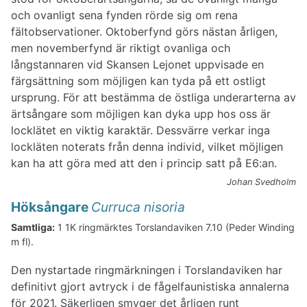
och ovanligt sena fynden rörde sig om rena
fältobservationer. Oktoberfynd görs nästan årligen,
men novemberfynd är riktigt ovanliga och
långstannaren vid Skansen Lejonet uppvisade en
färgsättning som möjligen kan tyda på ett ostligt
ursprung. För att bestämma de östliga underarterna av
ärtsångare som möjligen kan dyka upp hos oss är
locklätet en viktig karaktär. Dessvärre verkar inga
lockläten noterats från denna individ, vilket möjligen
kan ha att göra med att den i princip satt på E6:an.
Johan Svedholm
Höksångare
Curruca nisoria
Samtliga:
1 1K ringmärktes Torslandaviken 7.10 (Peder Winding
m fl).
Den nystartade ringmärkningen i Torslandaviken har
definitivt gjort avtryck i de fågelfaunistiska annalerna
för 2021. Säkerligen smyger det årligen runt