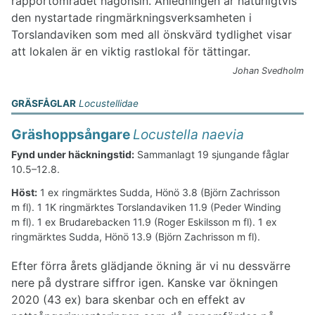
rapportområdet någonsin. Anledningen är naturligtvis
den nystartade ringmärkningsverksamheten i
Torslandaviken som med all önskvärd tydlighet visar
att lokalen är en viktig rastlokal för tättingar.
Johan Svedholm
GRÄSFÅGLAR
Locustellidae
Gräshoppsångare
Locustella naevia
Fynd under häckningstid:
Sammanlagt 19 sjungande fåglar
10.5–12.8.
Höst:
1 ex ringmärktes Sudda, Hönö 3.8 (Björn Zachrisson
m fl). 1 1K ringmärktes Torslandaviken 11.9 (Peder Winding
m fl). 1 ex Brudarebacken 11.9 (Roger Eskilsson m fl). 1 ex
ringmärktes Sudda, Hönö 13.9 (Björn Zachrisson m fl).
Efter förra årets glädjande ökning är vi nu dessvärre
nere på dystrare siffror igen. Kanske var ökningen
2020 (43 ex) bara skenbar och en effekt av