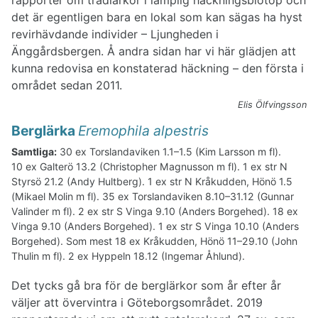
rapporter om trädlärkor i lämplig häckningsbiotop och
det är egentligen bara en lokal som kan sägas ha hyst
revirhävdande individer – Ljungheden i
Änggårdsbergen. Å andra sidan har vi här glädjen att
kunna redovisa en konstaterad häckning – den första i
området sedan 2011.
Elis Ölfvingsson
Berglärka
Eremophila alpestris
Samtliga:
30 ex Torslandaviken 1.1–1.5 (Kim Larsson m fl).
10 ex Galterö 13.2 (Christopher Magnusson m fl). 1 ex str N
Styrsö 21.2 (Andy Hultberg). 1 ex str N Kråkudden, Hönö 1.5
(Mikael Molin m fl). 35 ex Torslandaviken 8.10–31.12 (Gunnar
Valinder m fl). 2 ex str S Vinga 9.10 (Anders Borgehed). 18 ex
Vinga 9.10 (Anders Borgehed). 1 ex str S Vinga 10.10 (Anders
Borgehed). Som mest 18 ex Kråkudden, Hönö 11–29.10 (John
Thulin m fl). 2 ex Hyppeln 18.12 (Ingemar Åhlund).
Det tycks gå bra för de berglärkor som år efter år
väljer att övervintra i Göteborgsområdet. 2019