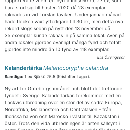
rapporterade vi om ett nytt antalsrekord, 27 ex, som
bara stod sig till hösten 2020 då 28 exemplar
räknades in vid Torslandaviken. Under januari månad
hade flocken växt ytterligare till 30 ex, men detta nya
rekord slogs sedan på nytt den 13 november då
35 exemplar kunde räknas in på samma lokal. Även på
andra lokaler gjordes ovanligt många fynd och totalt
gjordes inte mindre än 10 fynd av 118 exemplar.
Elis Ölfvingsson
Kalanderlärka
Melanocorypha calandra
Samtliga:
1 ex Björkö 25.5 (Kristoffer Lager).
Ny art för Göteborgsområdet och blott det trettonde
fyndet i Sverige! Kalanderlärkan förekommer med en
fläckvis utbredning över en stor del av södra Europa,
Nordafrika, Mellanöstern och Centralasien – från
Iberiska halvön och Marocko i väster till Kazakstan i
öster. Trots den vida utbredningen är arten sällsynt i