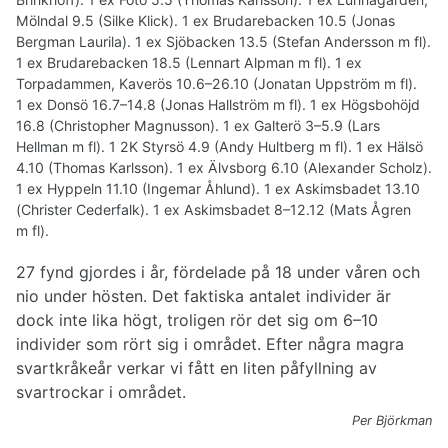
Mölndal 9.5 (Silke Klick). 1 ex Brudarebacken 10.5 (Jonas
Bergman Laurila). 1 ex Sjöbacken 13.5 (Stefan Andersson m fl).
1 ex Brudarebacken 18.5 (Lennart Alpman m fl). 1 ex
Torpadammen, Kaverös 10.6–26.10 (Jonatan Uppström m fl).
1 ex Donsö 16.7–14.8 (Jonas Hallström m fl). 1 ex Högsbohöjd
16.8 (Christopher Magnusson). 1 ex Galterö 3–5.9 (Lars
Hellman m fl). 1 2K Styrsö 4.9 (Andy Hultberg m fl). 1 ex Hälsö
4.10 (Thomas Karlsson). 1 ex Älvsborg 6.10 (Alexander Scholz).
1 ex Hyppeln 11.10 (Ingemar Åhlund). 1 ex Askimsbadet 13.10
(Christer Cederfalk). 1 ex Askimsbadet 8–12.12 (Mats Ågren
m fl).
27 fynd gjordes i år, fördelade på 18 under våren och
nio under hösten. Det faktiska antalet individer är
dock inte lika högt, troligen rör det sig om 6–10
individer som rört sig i området. Efter några magra
svartkråkeår verkar vi fått en liten påfyllning av
svartrockar i området.
Per Björkman