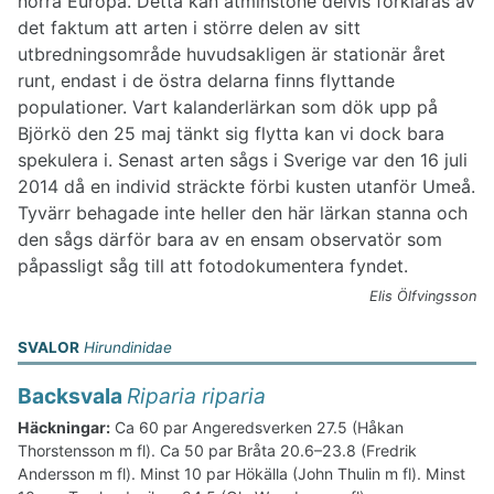
norra Europa. Detta kan åtminstone delvis förklaras av
det faktum att arten i större delen av sitt
utbredningsområde huvudsakligen är stationär året
runt, endast i de östra delarna finns flyttande
populationer. Vart kalanderlärkan som dök upp på
Björkö den 25 maj tänkt sig flytta kan vi dock bara
spekulera i. Senast arten sågs i Sverige var den 16 juli
2014 då en individ sträckte förbi kusten utanför Umeå.
Tyvärr behagade inte heller den här lärkan stanna och
den sågs därför bara av en ensam observatör som
påpassligt såg till att fotodokumentera fyndet.
Elis Ölfvingsson
SVALOR
Hirundinidae
Backsvala
Riparia riparia
Häckningar:
Ca 60 par Angeredsverken 27.5 (Håkan
Thorstensson m fl). Ca 50 par Bråta 20.6–23.8 (Fredrik
Andersson m fl). Minst 10 par Hökälla (John Thulin m fl). Minst