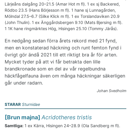
Lärjeåns dalgång 20–21.5 (Amar Hot m fl). 1 ex sj Backered,
Rödbo 23.5 (Hans Börjesson m fl). 1 hane sj Lunnagården,
Mölndal 27.5–6.7 (Silke Klick m fl). 1 ex Torslandaviken 20.9
(John Thulin). 1 ex Änggårdsbergen 9.10 (Mats Bjersing m fl).
1 1K hane ringmärktes Hög, Hisingen 25.10 (Tommy Järås).
En nedgång sedan förra årets rekord med 21 fynd,
men en konstaterad häckning och runt femton fynd i
övrigt gör ändå 2021 till ett riktigt bra år för arten.
Mycket tyder på att vi får betrakta den lille
brandkronade som en del av vår regelbundna
häckfågelfauna även om många häckningar säkerligen
går under radarn.
Johan Svedholm
STARAR
Sturnidae
[Brun majna]
Acridotheres tristis
Samtliga:
1 ex Kärra, Hisingen 24–28.9 (Ola Sandberg m fl).