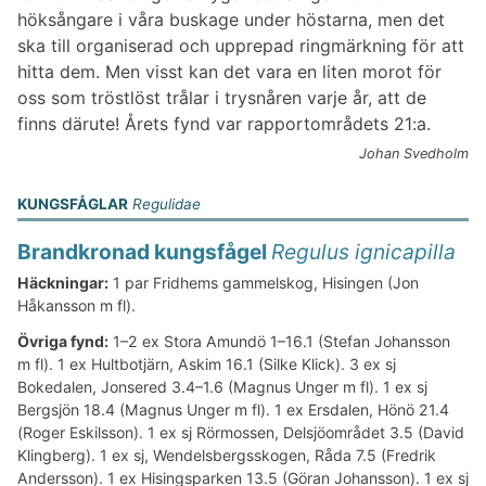
höksångare i våra buskage under höstarna, men det
ska till organiserad och upprepad ringmärkning för att
hitta dem. Men visst kan det vara en liten morot för
oss som tröstlöst trålar i trysnåren varje år, att de
finns därute! Årets fynd var rapportområdets 21:a.
Johan Svedholm
KUNGSFÅGLAR
Regulidae
Brandkronad kungsfågel
Regulus ignicapilla
Häckningar:
1 par Fridhems gammelskog, Hisingen (Jon
Håkansson m fl).
Övriga fynd:
1–2 ex Stora Amundö 1–16.1 (Stefan Johansson
m fl). 1 ex Hultbotjärn, Askim 16.1 (Silke Klick). 3 ex sj
Bokedalen, Jonsered 3.4–1.6 (Magnus Unger m fl). 1 ex sj
Bergsjön 18.4 (Magnus Unger m fl). 1 ex Ersdalen, Hönö 21.4
(Roger Eskilsson). 1 ex sj Rörmossen, Delsjöområdet 3.5 (David
Klingberg). 1 ex sj, Wendelsbergsskogen, Råda 7.5 (Fredrik
Andersson). 1 ex Hisingsparken 13.5 (Göran Johansson). 1 ex sj