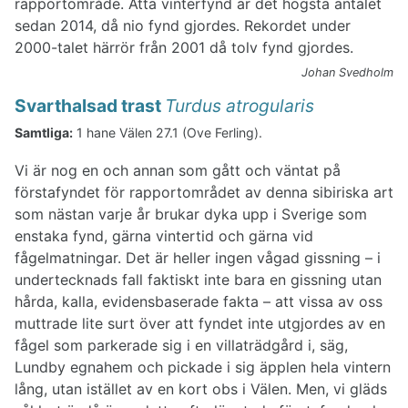
rapportområde. Åtta vinterfynd är det högsta antalet
sedan 2014, då nio fynd gjordes. Rekordet under
2000-talet härrör från 2001 då tolv fynd gjordes.
Johan Svedholm
Svarthalsad trast
Turdus atrogularis
Samtliga:
1 hane Välen 27.1 (Ove Ferling).
Vi är nog en och annan som gått och väntat på
förstafyndet för rapportområdet av denna sibiriska art
som nästan varje år brukar dyka upp i Sverige som
enstaka fynd, gärna vintertid och gärna vid
fågelmatningar. Det är heller ingen vågad gissning – i
undertecknads fall faktiskt inte bara en gissning utan
hårda, kalla, evidensbaserade fakta – att vissa av oss
muttrade lite surt över att fyndet inte utgjordes av en
fågel som parkerade sig i en villaträdgård i, säg,
Lundby egnahem och pickade i sig äpplen hela vintern
lång, utan istället av en kort obs i Välen. Men, vi gläds