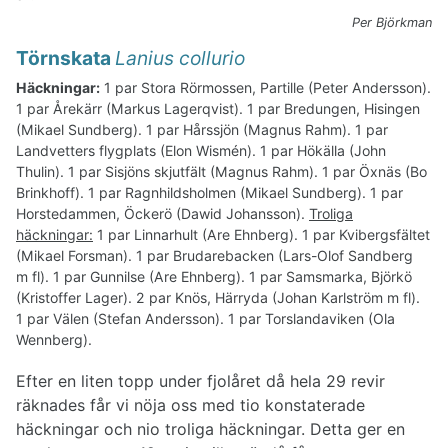
Härfåglar och näshornsfåglar
Per Björkman
Praktfåglar
Törnskata
Lanius collurio
Hackspettartade fåglar
Falkfåglar
Häckningar:
1 par Stora Rörmossen, Partille (Peter Andersson).
Tättingar
1 par Årekärr (Markus Lagerqvist). 1 par Bredungen, Hisingen
(Mikael Sundberg). 1 par Hårssjön (Magnus Rahm). 1 par
Landvetters flygplats (Elon Wismén). 1 par Hökälla (John
Thulin). 1 par Sisjöns skjutfält (Magnus Rahm). 1 par Öxnäs (Bo
Brinkhoff). 1 par Ragnhildsholmen (Mikael Sundberg). 1 par
Horstedammen, Öckerö (Dawid Johansson).
Troliga
häckningar:
1 par Linnarhult (Are Ehnberg). 1 par Kvibergsfältet
(Mikael Forsman). 1 par Brudarebacken (Lars-Olof Sandberg
m fl). 1 par Gunnilse (Are Ehnberg). 1 par Samsmarka, Björkö
(Kristoffer Lager). 2 par Knös, Härryda (Johan Karlström m fl).
1 par Välen (Stefan Andersson). 1 par Torslandaviken (Ola
Wennberg).
Efter en liten topp under fjolåret då hela 29 revir
räknades får vi nöja oss med tio konstaterade
häckningar och nio troliga häckningar. Detta ger en