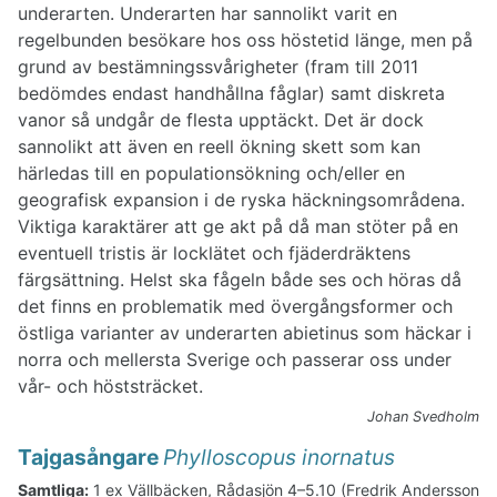
underarten. Underarten har sannolikt varit en
regelbunden besökare hos oss höstetid länge, men på
grund av bestämningssvårigheter (fram till 2011
bedömdes endast handhållna fåglar) samt diskreta
vanor så undgår de flesta upptäckt. Det är dock
sannolikt att även en reell ökning skett som kan
härledas till en populationsökning och/eller en
geografisk expansion i de ryska häckningsområdena.
Viktiga karaktärer att ge akt på då man stöter på en
eventuell tristis är locklätet och fjäderdräktens
färgsättning. Helst ska fågeln både ses och höras då
det finns en problematik med övergångsformer och
östliga varianter av underarten abietinus som häckar i
norra och mellersta Sverige och passerar oss under
vår- och höststräcket.
Johan Svedholm
Tajgasångare
Phylloscopus inornatus
Samtliga:
1 ex Vällbäcken, Rådasjön 4–5.10 (Fredrik Andersson