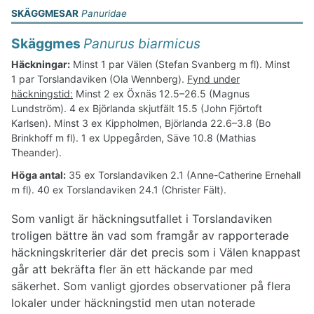
SKÄGGMESAR
Panuridae
Skäggmes
Panurus biarmicus
Häckningar:
Minst 1 par Välen (Stefan Svanberg m fl). Minst
1 par Torslandaviken (Ola Wennberg).
Fynd under
häckningstid:
Minst 2 ex Öxnäs 12.5–26.5 (Magnus
Lundström). 4 ex Björlanda skjutfält 15.5 (John Fjörtoft
Karlsen). Minst 3 ex Kippholmen, Björlanda 22.6–3.8 (Bo
Brinkhoff m fl). 1 ex Uppegården, Säve 10.8 (Mathias
Theander).
Höga antal:
35 ex Torslandaviken 2.1 (Anne-Catherine Ernehall
m fl). 40 ex Torslandaviken 24.1 (Christer Fält).
Som vanligt är häckningsutfallet i Torslandaviken
troligen bättre än vad som framgår av rapporterade
häckningskriterier där det precis som i Välen knappast
går att bekräfta fler än ett häckande par med
säkerhet. Som vanligt gjordes observationer på flera
lokaler under häckningstid men utan noterade