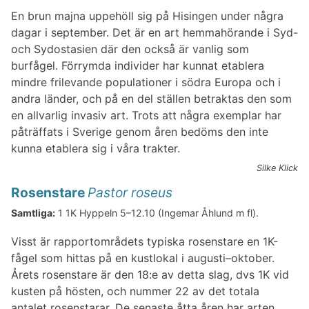
En brun majna uppehöll sig på Hisingen under några
dagar i september. Det är en art hemmahörande i Syd-
och Sydostasien där den också är vanlig som
burfågel. Förrymda individer har kunnat etablera
mindre frilevande populationer i södra Europa och i
andra länder, och på en del ställen betraktas den som
en allvarlig invasiv art. Trots att några exemplar har
påträffats i Sverige genom åren bedöms den inte
kunna etablera sig i våra trakter.
Silke Klick
Rosenstare
Pastor roseus
Samtliga:
1 1K Hyppeln 5–12.10 (Ingemar Åhlund m fl).
Visst är rapportområdets typiska rosenstare en 1K-
fågel som hittas på en kustlokal i augusti–oktober.
Årets rosenstare är den 18:e av detta slag, dvs 1K vid
kusten på hösten, och nummer 22 av det totala
antalet rosenstarar. De senaste åtta åren har arten