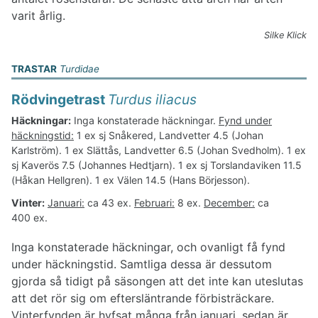
varit årlig.
Silke Klick
TRASTAR
Turdidae
Rödvingetrast
Turdus iliacus
Häckningar:
Inga konstaterade häckningar.
Fynd under
häckningstid:
1 ex sj Snåkered, Landvetter 4.5 (Johan
Karlström). 1 ex Slättås, Landvetter 6.5 (Johan Svedholm). 1 ex
sj Kaverös 7.5 (Johannes Hedtjarn). 1 ex sj Torslandaviken 11.5
(Håkan Hellgren). 1 ex Välen 14.5 (Hans Börjesson).
Vinter:
Januari:
ca 43 ex.
Februari:
8 ex.
December:
ca
400 ex.
Inga konstaterade häckningar, och ovanligt få fynd
under häckningstid. Samtliga dessa är dessutom
gjorda så tidigt på säsongen att det inte kan uteslutas
att det rör sig om eftersläntrande förbisträckare.
Vinterfynden är hyfsat många från januari, sedan är