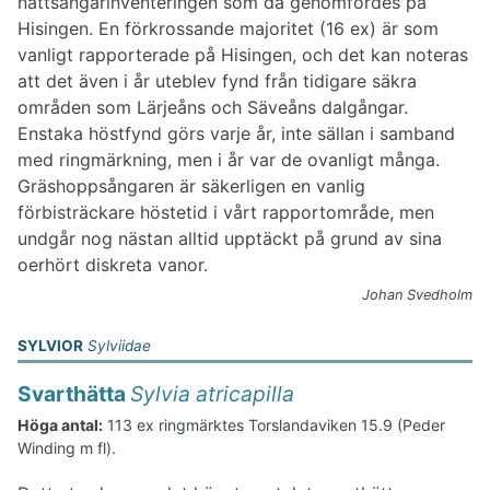
nattsångarinventeringen som då genomfördes på
Hisingen. En förkrossande majoritet (16 ex) är som
vanligt rapporterade på Hisingen, och det kan noteras
att det även i år uteblev fynd från tidigare säkra
områden som Lärjeåns och Säveåns dalgångar.
Enstaka höstfynd görs varje år, inte sällan i samband
med ringmärkning, men i år var de ovanligt många.
Gräshoppsångaren är säkerligen en vanlig
förbisträckare höstetid i vårt rapportområde, men
undgår nog nästan alltid upptäckt på grund av sina
oerhört diskreta vanor.
Johan Svedholm
SYLVIOR
Sylviidae
Svarthätta
Sylvia atricapilla
Höga antal:
113 ex ringmärktes Torslandaviken 15.9 (Peder
Winding m fl).