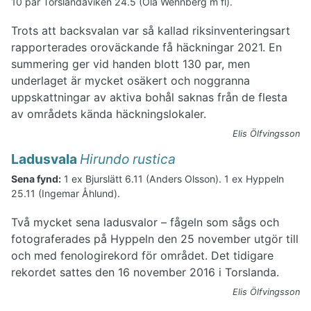
10 par Torslandaviken 24.5 (Ola Wennberg m fl).
Trots att backsvalan var så kallad riksinventeringsart
rapporterades oroväckande få häckningar 2021. En
summering ger vid handen blott 130 par, men
underlaget är mycket osäkert och noggranna
uppskattningar av aktiva bohål saknas från de flesta
av områdets kända häckningslokaler.
Elis Ölfvingsson
Ladusvala
Hirundo rustica
Sena fynd:
1 ex Bjurslätt 6.11 (Anders Olsson). 1 ex Hyppeln
25.11 (Ingemar Åhlund).
Två mycket sena ladusvalor – fågeln som sågs och
fotograferades på Hyppeln den 25 november utgör till
och med fenologirekord för området. Det tidigare
rekordet sattes den 16 november 2016 i Torslanda.
Elis Ölfvingsson