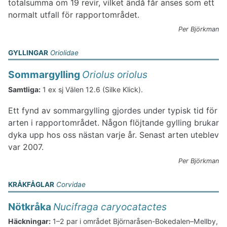
totalsumma om 19 revir, vilket ändå får anses som ett
normalt utfall för rapportområdet.
Per Björkman
GYLLINGAR
Oriolidae
Sommargylling
Oriolus oriolus
Samtliga:
1 ex sj Välen 12.6 (Silke Klick).
Ett fynd av sommargylling gjordes under typisk tid för
arten i rapportområdet. Någon flöjtande gylling brukar
dyka upp hos oss nästan varje år. Senast arten uteblev
var 2007.
Per Björkman
KRÅKFÅGLAR
Corvidae
Nötkråka
Nucifraga caryocatactes
Häckningar:
1–2 par i området Björnaråsen-Bokedalen–Mellby,