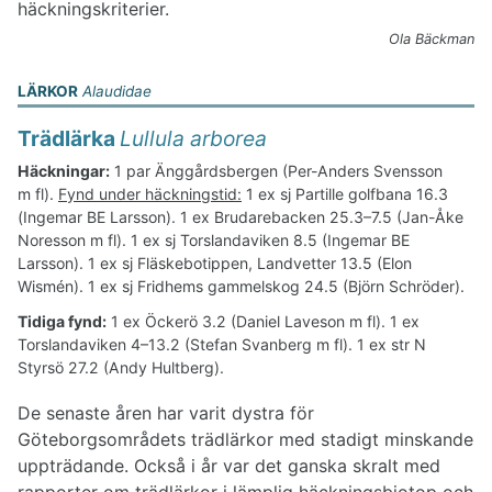
häckningskriterier.
Ola Bäckman
LÄRKOR
Alaudidae
Trädlärka
Lullula arborea
Häckningar:
1 par Änggårdsbergen (Per-Anders Svensson
m fl).
Fynd under häckningstid:
1 ex sj Partille golfbana 16.3
(Ingemar BE Larsson). 1 ex Brudarebacken 25.3–7.5 (Jan-Åke
Noresson m fl). 1 ex sj Torslandaviken 8.5 (Ingemar BE
Larsson). 1 ex sj Fläskebotippen, Landvetter 13.5 (Elon
Wismén). 1 ex sj Fridhems gammelskog 24.5 (Björn Schröder).
Tidiga fynd:
1 ex Öckerö 3.2 (Daniel Laveson m fl). 1 ex
Torslandaviken 4–13.2 (Stefan Svanberg m fl). 1 ex str N
Styrsö 27.2 (Andy Hultberg).
De senaste åren har varit dystra för
Göteborgsområdets trädlärkor med stadigt minskande
uppträdande. Också i år var det ganska skralt med