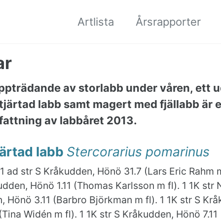
Artlista
Årsrapporter
ar
pträdande av storlabb under våren, ett 
tjärtad labb samt magert med fjällabb är 
ttning av labbåret 2013.
ärtad labb
Stercorarius pomarinus
1 ad str S Kråkudden, Hönö 31.7 (Lars Eric Rahm m 
udden, Hönö 1.11 (Thomas Karlsson m fl). 1 1K str
 Hönö 3.11 (Barbro Björkman m fl). 1 1K str S Kr
(Tina Widén m fl). 1 1K str S Kråkudden, Hönö 7.11