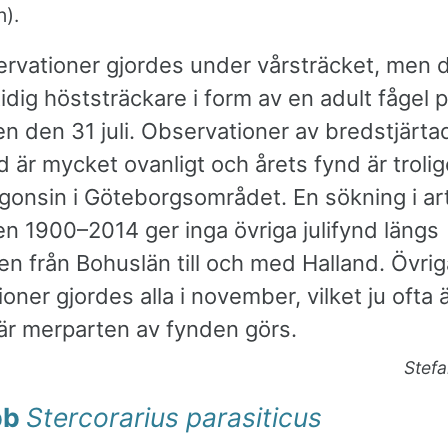
).
ervationer gjordes under vårsträcket, men
idig höststräckare i form av en adult fågel 
 den 31 juli. Observationer av bredstjärtad
d är mycket ovanligt och årets fynd är troli
ågonsin i Göteborgsområdet. En sökning i ar
en 1900–2014 ger inga övriga julifynd längs
n från Bohuslän till och med Halland. Övrig
oner gjordes alla i november, vilket ju ofta 
r merparten av fynden görs.
Stef
bb
Stercorarius parasiticus