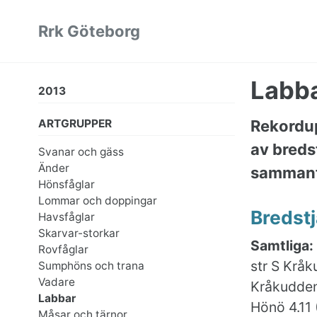
Skip
Skip
Skip
Rrk Göteborg
to
to
to
primary
content
footer
navigation
Labb
2013
ARTGRUPPER
Rekordup
av breds
Svanar och gäss
Änder
sammanfa
Hönsfåglar
Lommar och doppingar
Bredstj
Havsfåglar
Skarvar-storkar
Samtliga:
Rovfåglar
str S Kråk
Sumphöns och trana
Vadare
Kråkudden,
Labbar
Hönö 4.11 
Måsar och tärnor