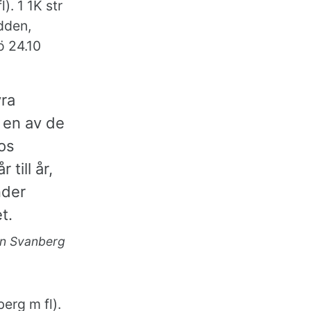
). 1 1K str
dden,
ö 24.10
yra
 en av de
os
till år,
nder
t.
an Svanberg
erg m fl).