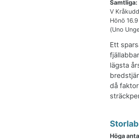
Samtliga:
V Kråkudde
Hönö 16.9 
(Uno Unger
Ett spars
fjällabba
lägsta å
bredstjär
då fakto
sträckper
Storla
Höga anta