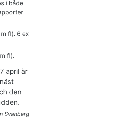
s i både
apporter
 fl). 6 ex
 fl).
 april är
 näst
och den
kudden.
an Svanberg