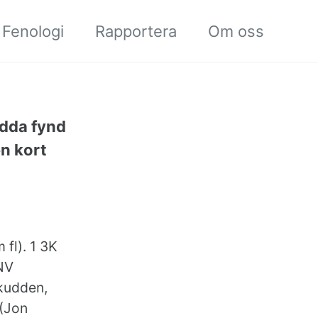
Fenologi
Rapportera
Om oss
udda fynd
en kort
fl). 1 3K
 NV
åkudden,
 (Jon