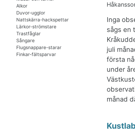
Håkansson
Alkor
Duvor-ugglor
Inga obs
Nattskärra-hackspettar
Lärkor-strömstare
sågs en t
Trastfåglar
Kråkudden
Sångare
Flugsnappare-starar
juli måna
Finkar-fältsparvar
första n
under år
Västkuste
observati
månad dä
Kustla