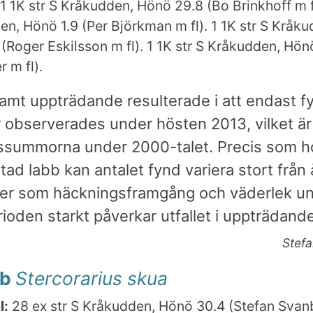
1 1K str S Kråkudden, Hönö 29.8 (Bo Brinkhoff m fl
n, Hönö 1.9 (Per Björkman m fl). 1 1K str S Kråku
(Roger Eskilsson m fl). 1 1K str S Kråkudden, Hön
 m fl).
amt uppträdande resulterade i att endast f
r observerades under hösten 2013, vilket är
rssummorna under 2000-talet. Precis som h
tad labb kan antalet fynd variera stort från år 
rer som häckningsframgång och väderlek u
ioden starkt påverkar utfallet i uppträdande
Stef
bb
Stercorarius skua
l:
28 ex str S Kråkudden, Hönö 30.4 (Stefan Svanb