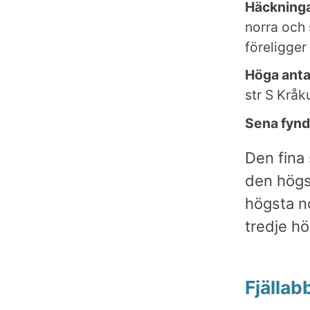
Häckninga
norra och
föreligger
Höga anta
str S Kråk
Sena fynd
Den fina 
den högs
högsta n
tredje hö
Fjällab