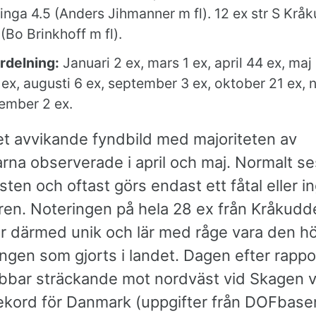
Vinga 4.5 (Anders Jihmanner m fl). 12 ex str S Krå
(Bo Brinkhoff m fl).
rdelning:
Januari 2 ex, mars 1 ex, april 44 ex, maj 
 4 ex, augusti 6 ex, september 3 ex, oktober 21 ex
ember 2 ex.
t avvikande fyndbild med majoriteten av
rna observerade i april och maj. Normalt se
ten och oftast görs endast ett fåtal eller i
ren. Noteringen på hela 28 ex från Kråkud
 är därmed unik och lär med råge vara den h
ingen som gjorts i landet. Dagen efter rapp
abbar sträckande mot nordväst vid Skagen vi
rekord för Danmark (uppgifter från DOFbase