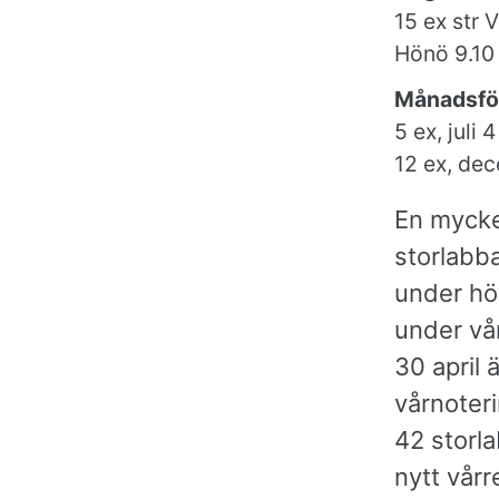
15 ex str 
Hönö 9.10 
Månadsfö
5 ex, juli
12 ex, dec
En mycke
storlabba
under hös
under vå
30 april
vårnoter
42 storl
nytt vår