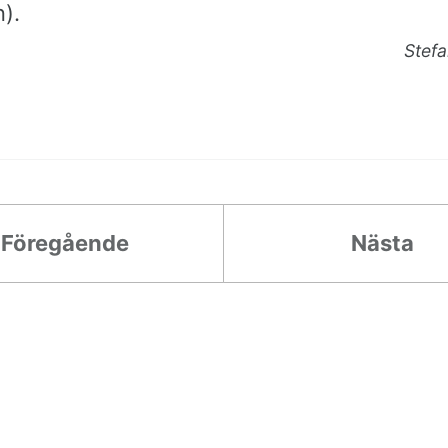
).
Stef
Föregående
Nästa