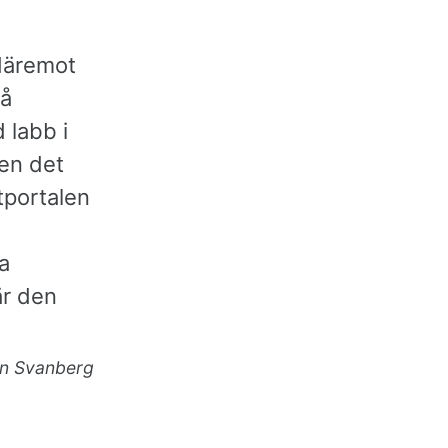
 däremot
på
 labb i
gen det
tportalen
a
är den
an Svanberg