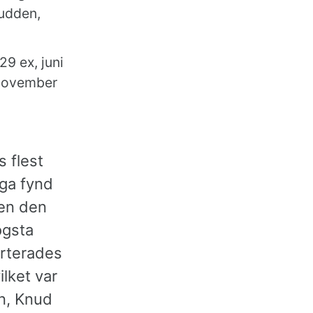
kudden,
29 ex, juni
, november
s flest
nga fynd
den den
ögsta
orterades
lket var
n, Knud