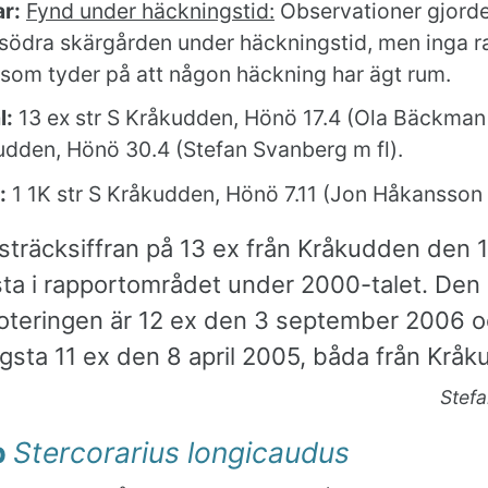
r:
Fynd under häckningstid:
Observationer gjorde
 södra skärgården under häckningstid, men inga r
 som tyder på att någon häckning har ägt rum.
l:
13 ex str S Kråkudden, Hönö 17.4 (Ola Bäckman m
udden, Hönö 30.4 (Stefan Svanberg m fl).
:
1 1K str S Kråkudden, Hönö 7.11 (Jon Håkansson m
sträcksiffran på 13 ex från Kråkudden den 17
ta i rapportområdet under 2000-talet. Den
oteringen är 12 ex den 3 september 2006 
gsta 11 ex den 8 april 2005, båda från Krå
Stef
b
Stercorarius longicaudus