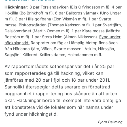
Häckningar:
8 par Torslandaviken (Elis Ölfvingsson m fl). 4 par
Hökälla (Bo Brinkhoff m fl). 6 par Balltorps våtmark (Uno Unger
m fl). 3 par Hills golfbana (Elon Wismén m fl). 1 par Svarte
mosse, Biskopsgården (Thomas Karlsson m fl). 1 par Svarttjärn,
Delsjöområdet (Martin Oomen m fl). 1 par Klare mosse (Märtha
Boström m fl). 1 par Stora Holm (Aimon Niklasson).
Fynd under
häckningstid:
Rapporter om fåglar i lämplig biotop finns även
från Härlanda tjärn, Välen, Svarte mossen i Askim, Hårssjön,
Sagsjön i Kållered, Keillers damm, Holmdammen m fl.
Av rapportområdets sothönspar var det i år 25 par
som rapporterades gå till häckning, vilket kan
jämföras med 20 par i fjol och 18 par under 2011.
Sannolikt återspeglar detta snarare en förbättrad
noggrannhet i rapportering hos skådare än att arten
ökar. Häckningar borde till exempel inte vara omöjliga
att konstatera vid de lokaler som här nämns under
fynd under häckningstid.
Björn Dellming