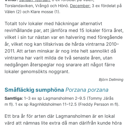
Alkor
Torslandaviken, Vrångö och Hönö.
December:
3 ex fördelat på
Duvor-ugglor
Välen (2) och Klare mosse (1).
Nattskärra-hackspettar
Lärkor-strömstare
Totalt tolv lokaler med häckningar alternativt
Trastfåglar
revirhållande par, att jämföra med 15 lokaler förra året,
Sångare
vilket i sin tur nästan var en halvering med föregående
Flugsnappare-starar
år, vilket nog kan tillskrivas de hårda vintrarna 2010–
Finkar-fältsparvar
2011. Att arten minskar är nog inte helt sannolikt då
vintrarna har varit milda de två senaste åren, utan
nedgången återspeglar nog snarare att något färre
lokaler genomsökts noggrant.
Björn Dellming
Småfläckig sumphöna
Porzana porzana
Samtliga:
1–3 ex sp Lagmansholmen 2–9.5 (Tommy Järås
m fl). 1 ex sp Ragnhildsholmen 11–12.5 (Freddy Persson m fl).
Ett bra år för arten där Lagmansholmen är en lokal
värd att nämnas lite extra då man därifrån kunde höra