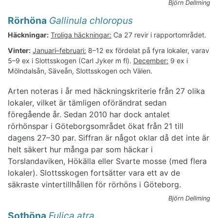
Björn Dellming
Rörhöna
Gallinula chloropus
Häckningar:
Troliga häckningar:
Ca 27 revir i rapportområdet.
Vinter:
Januari–februari:
8–12 ex fördelat på fyra lokaler, varav
5–9 ex i Slottsskogen (Carl Jyker m fl).
December:
9 ex i
Mölndalsån, Säveån, Slottsskogen och Välen.
Arten noteras i år med häckningskriterie från 27 olika
lokaler, vilket är tämligen oförändrat sedan
föregående år. Sedan 2010 har dock antalet
rörhönspar i Göteborgsområdet ökat från 21 till
dagens 27–30 par. Siffran är något oklar då det inte är
helt säkert hur många par som häckar i
Torslandaviken, Hökälla eller Svarte mosse (med flera
lokaler). Slottsskogen fortsätter vara ett av de
säkraste vintertillhållen för rörhöns i Göteborg.
Björn Dellming
Sothöna
Fulica atra