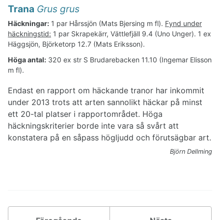
Trana
Grus grus
Häckningar:
1 par Hårssjön (Mats Bjersing m fl).
Fynd under
häckningstid:
1 par Skrapekärr, Vättlefjäll 9.4 (Uno Unger). 1 ex
Häggsjön, Björketorp 12.7 (Mats Eriksson).
Höga antal:
320 ex str S Brudarebacken 11.10 (Ingemar Elisson
m fl).
Endast en rapport om häckande tranor har inkommit
under 2013 trots att arten sannolikt häckar på minst
ett 20-tal platser i rapportområdet. Höga
häckningskriterier borde inte vara så svårt att
konstatera på en såpass högljudd och förutsägbar art.
Björn Dellming