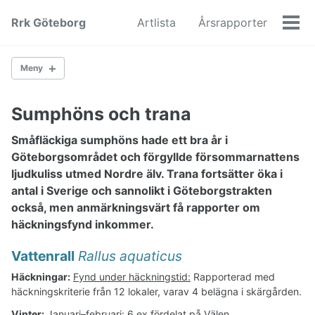
Skip
Skip
Skip
Rrk Göteborg
Artlista
Årsrapporter
to
to
to
Men
primary
content
footer
navigation
Meny
2013
Sumphöns och trana
Småfläckiga sumphöns hade ett bra år i
Svanar och gäss
Göteborgsområdet och förgyllde försommarnattens
Änder
ljudkuliss utmed Nordre älv. Trana fortsätter öka i
Hönsfåglar
antal i Sverige och sannolikt i Göteborgstrakten
Lommar och doppingar
också, men anmärkningsvärt få rapporter om
Havsfåglar
häckningsfynd inkommer.
Skarvar-storkar
Rovfåglar
Vattenrall
Rallus aquaticus
Sumphöns och trana
Vadare
Häckningar:
Fynd under häckningstid:
Rapporterad med
Labbar
häckningskriterie från 12 lokaler, varav 4 belägna i skärgården.
Måsar och tärnor
Vinter:
Januari–februari:
6 ex fördelat på Välen,