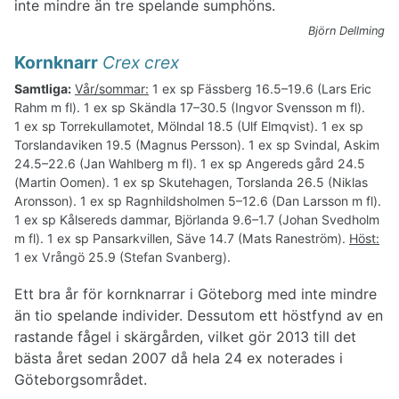
inte mindre än tre spelande sumphöns.
Björn Dellming
Kornknarr
Crex crex
Samtliga:
Vår/sommar:
1 ex sp Fässberg 16.5–19.6 (Lars Eric
Rahm m fl). 1 ex sp Skändla 17–30.5 (Ingvor Svensson m fl).
1 ex sp Torrekullamotet, Mölndal 18.5 (Ulf Elmqvist). 1 ex sp
Torslandaviken 19.5 (Magnus Persson). 1 ex sp Svindal, Askim
24.5–22.6 (Jan Wahlberg m fl). 1 ex sp Angereds gård 24.5
(Martin Oomen). 1 ex sp Skutehagen, Torslanda 26.5 (Niklas
Aronsson). 1 ex sp Ragnhildsholmen 5–12.6 (Dan Larsson m fl).
1 ex sp Kålsereds dammar, Björlanda 9.6–1.7 (Johan Svedholm
m fl). 1 ex sp Pansarkvillen, Säve 14.7 (Mats Raneström).
Höst:
1 ex Vrångö 25.9 (Stefan Svanberg).
Ett bra år för kornknarrar i Göteborg med inte mindre
än tio spelande individer. Dessutom ett höstfynd av en
rastande fågel i skärgården, vilket gör 2013 till det
bästa året sedan 2007 då hela 24 ex noterades i
Göteborgsområdet.