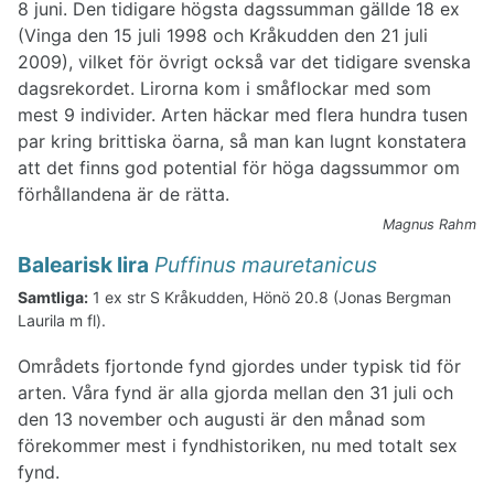
8 juni. Den tidigare högsta dagssumman gällde 18 ex
(Vinga den 15 juli 1998 och Kråkudden den 21 juli
2009), vilket för övrigt också var det tidigare svenska
dagsrekordet. Lirorna kom i småflockar med som
mest 9 individer. Arten häckar med flera hundra tusen
par kring brittiska öarna, så man kan lugnt konstatera
att det finns god potential för höga dagssummor om
förhållandena är de rätta.
Magnus Rahm
Balearisk lira
Puffinus mauretanicus
Samtliga:
1 ex str S Kråkudden, Hönö 20.8 (Jonas Bergman
Laurila m fl).
Områdets fjortonde fynd gjordes under typisk tid för
arten. Våra fynd är alla gjorda mellan den 31 juli och
den 13 november och augusti är den månad som
förekommer mest i fyndhistoriken, nu med totalt sex
fynd.