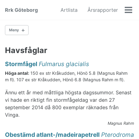
Skip
Skip
Skip
Rrk Göteborg
Artlista
Årsrapporter
to
to
to
Men
primary
content
footer
navigation
Meny
2017
Havsfåglar
Stormfågel
Fulmarus glacialis
Svanar och gäss
Höga antal:
150 ex str Kråkudden, Hönö 5.8 (Magnus Rahm
Änder
m fl). 107 ex str Kråkudden, Hönö 6.8 (Magnus Rahm m fl).
Hönsfåglar
Lommar och doppingar
Ännu ett år med måttliga högsta dagssummor. Senast
Havsfåglar
vi hade en riktigt fin stormfågeldag var den 27
Skarvar-storkar
september 2014 då 800 exemplar räknades från
Rovfåglar
Vinga.
Rallar och trana
Vadare
Magnus Rahm
Labbar
Obestämd atlant-/madeirapetrell
Pterodroma
Måsar och tärnor