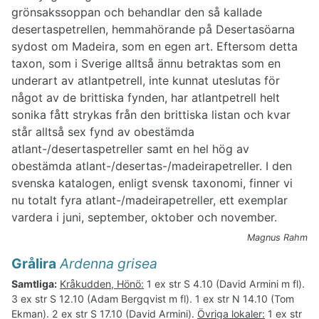
grönsakssoppan och behandlar den så kallade
desertaspetrellen, hemmahörande på Desertasöarna
sydost om Madeira, som en egen art. Eftersom detta
taxon, som i Sverige alltså ännu betraktas som en
underart av atlantpetrell, inte kunnat uteslutas för
något av de brittiska fynden, har atlantpetrell helt
sonika fått strykas från den brittiska listan och kvar
står alltså sex fynd av obestämda
atlant-/desertaspetreller samt en hel hög av
obestämda atlant-/desertas-/madeirapetreller. I den
svenska katalogen, enligt svensk taxonomi, finner vi
nu totalt fyra atlant-/madeirapetreller, ett exemplar
vardera i juni, september, oktober och november.
Magnus Rahm
Grålira
Ardenna grisea
Samtliga:
Kråkudden, Hönö:
1 ex str S 4.10 (David Armini m fl).
3 ex str S 12.10 (Adam Bergqvist m fl). 1 ex str N 14.10 (Tom
Ekman). 2 ex str S 17.10 (David Armini).
Övriga lokaler:
1 ex str