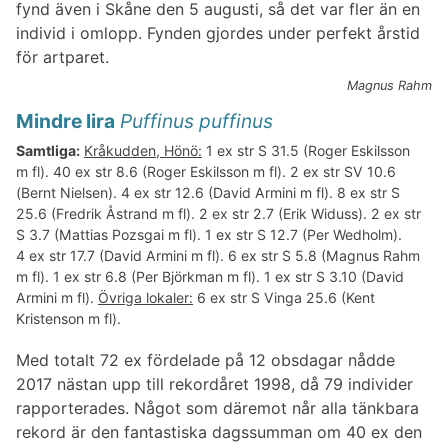
fynd även i Skåne den 5 augusti, så det var fler än en
individ i omlopp. Fynden gjordes under perfekt årstid
för artparet.
Magnus Rahm
Mindre lira
Puffinus puffinus
Samtliga:
Kråkudden, Hönö:
1 ex str S 31.5 (Roger Eskilsson
m fl). 40 ex str 8.6 (Roger Eskilsson m fl). 2 ex str SV 10.6
(Bernt Nielsen). 4 ex str 12.6 (David Armini m fl). 8 ex str S
25.6 (Fredrik Åstrand m fl). 2 ex str 2.7 (Erik Widuss). 2 ex str
S 3.7 (Mattias Pozsgai m fl). 1 ex str S 12.7 (Per Wedholm).
4 ex str 17.7 (David Armini m fl). 6 ex str S 5.8 (Magnus Rahm
m fl). 1 ex str 6.8 (Per Björkman m fl). 1 ex str S 3.10 (David
Armini m fl).
Övriga lokaler:
6 ex str S Vinga 25.6 (Kent
Kristenson m fl).
Med totalt 72 ex fördelade på 12 obsdagar nådde
2017 nästan upp till rekordåret 1998, då 79 individer
rapporterades. Något som däremot når alla tänkbara
rekord är den fantastiska dagssumman om 40 ex den