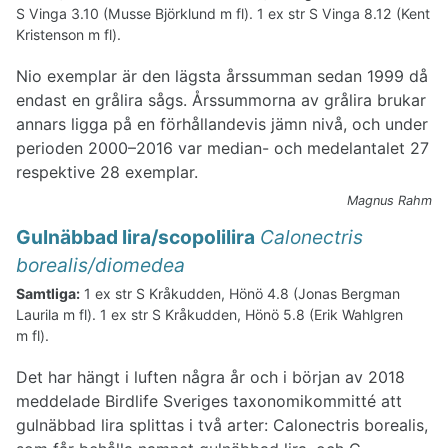
S Vinga 3.10 (Musse Björklund m fl). 1 ex str S Vinga 8.12 (Kent
Kristenson m fl).
Nio exemplar är den lägsta årssumman sedan 1999 då
endast en grålira sågs. Årssummorna av grålira brukar
annars ligga på en förhållandevis jämn nivå, och under
perioden 2000–2016 var median- och medelantalet 27
respektive 28 exemplar.
Magnus Rahm
Gulnäbbad lira/scopolilira
Calonectris
borealis/diomedea
Samtliga:
1 ex str S Kråkudden, Hönö 4.8 (Jonas Bergman
Laurila m fl). 1 ex str S Kråkudden, Hönö 5.8 (Erik Wahlgren
m fl).
Det har hängt i luften några år och i början av 2018
meddelade Birdlife Sveriges taxonomikommitté att
gulnäbbad lira splittas i två arter: Calonectris borealis,