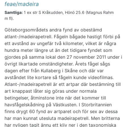
Alkor
feae/madeira
Duvor-ugglor
Samtliga:
1 ex str S Kråkudden, Hönö 25.6 (Magnus Rahm
Nattskärra-hackspettar
m fl).
Lärkor-trastar
Sångare
Göteborgsområdets andra fynd av obestämd
Flugsnappare
atlant-/madeirapetrell. Fågeln bågade hastigt förbi på
Skäggmes-starar
ett avstånd av ungefär två kilometer, vilket är några
Finkar-fältsparvar
hundra meter längre ut än det tidigare fyndet som
gjordes på samma lokal den 27 november 2011 under i
övrigt likartade omständigheter. Årets fågel sågs
dagen efter från Kullaberg i Skåne och där var
avståndet lite kortare så fågeln kunde videofilmas.
Atlant-/madeirapetrell är ett artpar där bestämning till
art knappast låter sig göras under normala
betingelser, åtminstone inte när det kommer till
havsfågelskådning på Västkusten. I Storbritannien
finns drygt 60 fynd av artparet och för sex av dessa
har man kunnat utesluta madeirapetrell. Men britterna
har nyligen tagit ännu ett kliv ner i den taxonomiska