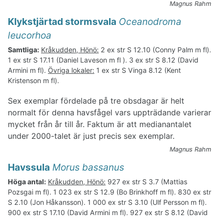
Magnus Rahm
Klykstjärtad stormsvala
Oceanodroma
leucorhoa
Samtliga:
Kråkudden, Hönö:
2 ex str S 12.10 (Conny Palm m fl).
1 ex str S 17.11 (Daniel Laveson m fl ). 3 ex str S 8.12 (David
Armini m fl).
Övriga lokaler:
1 ex str S Vinga 8.12 (Kent
Kristenson m fl).
Sex exemplar fördelade på tre obsdagar är helt
normalt för denna havsfågel vars uppträdande varierar
mycket från år till år. Faktum är att medianantalet
under 2000-talet är just precis sex exemplar.
Magnus Rahm
Havssula
Morus bassanus
Höga antal:
Kråkudden, Hönö:
927 ex str S 3.7 (Mattias
Pozsgai m fl). 1 023 ex str S 12.9 (Bo Brinkhoff m fl). 830 ex str
S 2.10 (Jon Håkansson). 1 000 ex str S 3.10 (Ulf Persson m fl).
900 ex str S 17.10 (David Armini m fl). 927 ex str S 8.12 (David