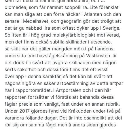
som får behålla namnet gulnäbbad lira, och C.
diomedea, som får namnet scopolilira. Lite förenklat
kan man säga att den förra häckar i Atlanten och den
senare i Medelhavet, och geografin gör det troligt att
det är gulnäbbad lira som oftast dyker upp i Sverige.
Splitten är i hög grad molekylärbiologiskt motiverad,
men det finns också subtila skillnader i utseende,
särskilt när det gäller mängden mörkt på handens
undersida. Vid havsfågelskådning på Västkusten lär
det dock bli svårt att avgöra skillnaden med någon
sorts säkerhet och dessutom finns det ett visst
överlapp i denna karaktär, så det kan bli svårt att
någonsin göra en säker artbestämning av detta artpar
här i rapportområdet. I Artportalen och i den här
rapporten fortsätter vi förstås att behandla dessa
fåglar precis som vanligt, fast under en annan rubrik.
Under 2017 gjordes fynd vid Kråkudden under två på
varandra följande dagar. Det är inte osannolikt att det
rör sig om samma fågel men å andra sidan gjordes