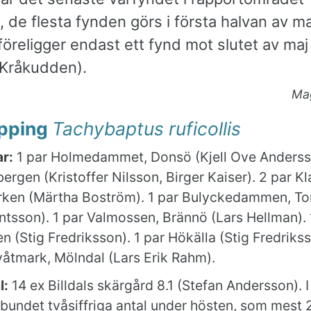
 de flesta fynden görs i första halvan av ma
föreligger endast ett fynd mot slutet av maj
Kråkudden).
Ma
pping
Tachybaptus ruficollis
r:
1 par Holmedammet, Donsö (Kjell Ove Andersso
rgen (Kristoffer Nilsson, Birger Kaiser). 2 par K
rken (Märtha Boström). 1 par Bulyckedammen, To
rntsson). 1 par Valmossen, Brännö (Lars Hellman). 
n (Stig Fredriksson). 1 par Hökälla (Stig Fredrikss
våtmark, Mölndal (Lars Erik Rahm).
l:
14 ex Billdals skärgård 8.1 (Stefan Andersson). I
bundet tvåsiffriga antal under hösten, som mest 