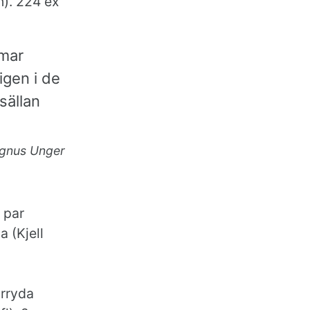
). 224 ex
mar
igen i de
sällan
gnus Unger
 par
a (Kjell
ärryda