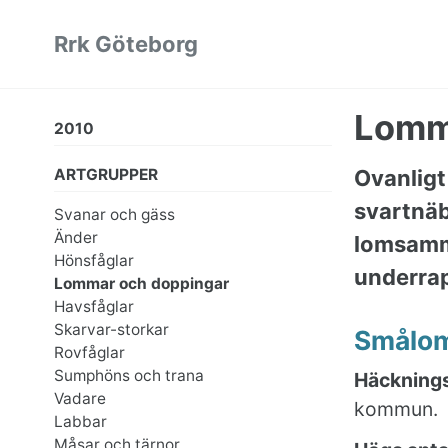
Skip
Skip
Skip
Rrk Göteborg
to
to
to
primary
content
footer
navigation
Lomm
2010
ARTGRUPPER
Ovanligt
svartnäb
Svanar och gäss
Änder
lomsamm
Hönsfåglar
underrap
Lommar och doppingar
Havsfåglar
Skarvar-storkar
Smålo
Rovfåglar
Sumphöns och trana
Häcknings
Vadare
kommun.
Labbar
Måsar och tärnor