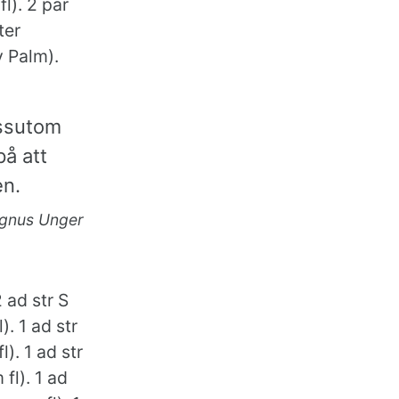
l). 2 par
ter
y Palm).
essutom
på att
en.
gnus Unger
 ad str S
). 1 ad str
l). 1 ad str
fl). 1 ad