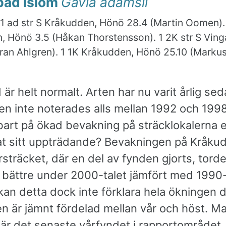
bad islom
Gavia adamsii
1 ad str S Kråkudden, Hönö 28.4 (Martin Oomen). 
, Hönö 3.5 (Håkan Thorstensson). 1 2K str S Ving
an Ahlgren). 1 1K Kråkudden, Hönö 25.10 (Markus
 är helt normalt. Arten har nu varit årlig se
n inte noterades alls mellan 1992 och 199
art på ökad bevakning på sträcklokalerna el
at sitt uppträdande? Bevakningen på Kråku
sträcket, där en del av fynden gjorts, torde
t bättre under 2000-talet jämfört med 1990-
kan detta dock inte förklara hela ökningen 
en är jämnt fördelad mellan vår och höst. M
 är det senaste vårfyndet i rapportområdet