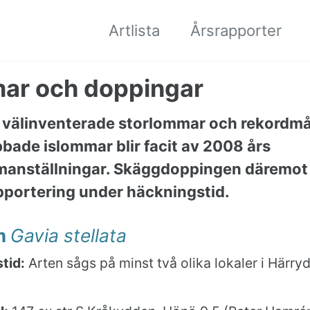
Artlista
Årsrapporter
ar och doppingar
 välinventerade storlommar och rekordm
bade islommar blir facit av 2008 års
anställningar. Skäggdoppingen däremot l
portering under häckningstid.
m
Gavia stellata
tid:
Arten sågs på minst två olika lokaler i Härry