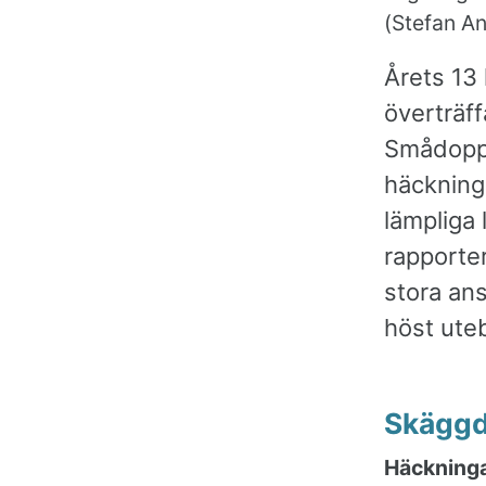
(Stefan A
Årets 13 
överträff
Smådoppi
häcknings
lämpliga 
rapporter
stora an
höst uteb
Skäggd
Häckninga