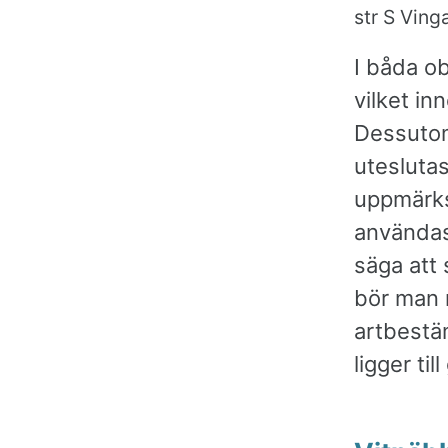
str S Ving
I båda o
vilket i
Dessutom
uteslutas
uppmärks
användas 
säga att 
bör man 
artbestä
ligger ti