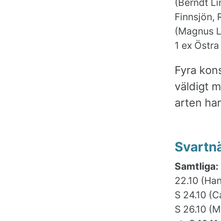
(Berndt Li
Finnsjön, 
(Magnus Lu
1 ex Östra
Fyra kon
väldigt m
arten ha
Svartn
Samtliga:
22.10 (Hans
S 24.10 (Ca
S 26.10 (M