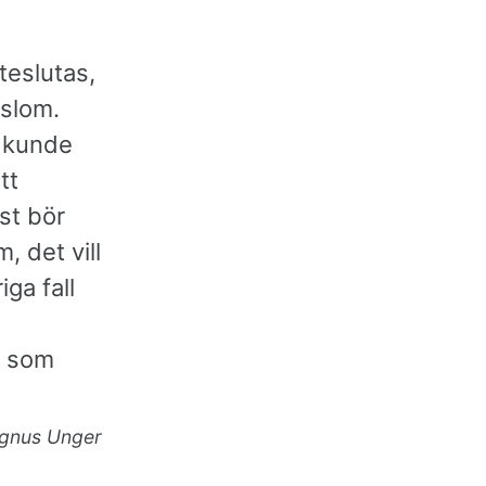
teslutas,
islom.
e kunde
tt
st bör
, det vill
ga fall
d som
gnus Unger