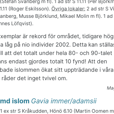
 (Stefan Svanberg m fl). 1 ad str S 11.11 (Per Björkm
11.11 (Roger Eskilsson).
Övriga lokaler:
2 ad str S V
anberg, Musse Björklund, Mikael Molin m fl). 1 ad 
nnes Löfqvist).
xemplar är rekord för området, tidigare hög
låg på nio individer 2002. Detta kan ställas
till att det totalt under hela 80- och 90-talet
ns endast gjordes totalt 10 fynd! Att den
bade islommen ökat sitt uppträdande i våra
 råder det inget tvivel om.
Ma
md islom
Gavia immer/adamsii
1 ex str S Kråkudden, Hönö 6.10 (Martin Oomen m f