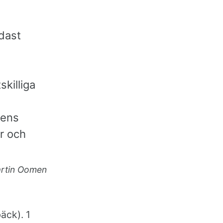
ndast
killiga
rens
r och
rtin Oomen
äck). 1