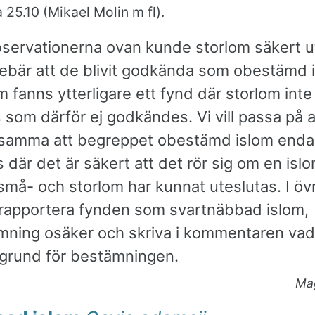
a 25.10 (Mikael Molin m fl).
bservationerna ovan kunde storlom säkert u
nnebär att de blivit godkända som obestämd 
 fanns ytterligare ett fynd där storlom int
 som därför ej godkändes. Vi vill passa på a
amma att begreppet obestämd islom enda
där det är säkert att det rör sig om en islom
små- och storlom har kunnat uteslutas. I övri
rapportera fynden som svartnäbbad islom,
mning osäker och skriva i kommentaren va
ll grund för bestämningen.
Ma