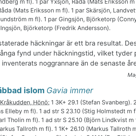
ndberg m fl). 1 par Yxsjön, Råda (Mats Eriksson m f
Råda (Mats Eriksson m fl). 1 par Skärsjön, Landvet
ndström m fl). 1 par Gingsjön, Björketorp (Conn
 Ingsjön, Björketorp (Fredrik Andersson).
staterade häckningar är ett bra resultat. D
ånga fynd under häckningstid, vilket tyder 
r inventerats noggrannare än de senaste år
Ma
äbbad islom
Gavia immer
Kråkudden, Hönö:
1 3K+ 29.1 (Stefan Svanberg). 2
 Elleby m fl). 1 ad str S 23.10 (Stig Holmstedt m fl
rl Tholin m fl). 1 ad str S 25.10 (Björn Lindkvist m f
arkus Tallroth m fl). 1 1K+ 26.10 (Markus Tallroth m 