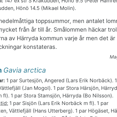
l:
147 ex str S Kråkudden, Hönö 9.5 (Peter Hamrén
udden, Hönö 14.5 (Mikael Molin).
edelmåttiga toppsummor, men antalet lom
mycket från år till år. Smålommen häckar trol
arna av Härryda kommun varje år men det är 
ckningar konstateras.
Ma
m
Gavia arctica
r:
1 par Surtesjön, Angered (Lars Erik Norbäck). 1
Vättlefjäll (Jan Mogol). 1 par Stora Härsjön, Härryd
fl). 1 par Stora Stamsjön, Härryda (Bo Nilsson).
tid:
1 par Sisjön (Lars Erik Norbäck m fl). 1 par
n, Vättlefjäll (Hans Utterberg). 1 par Högäset, H