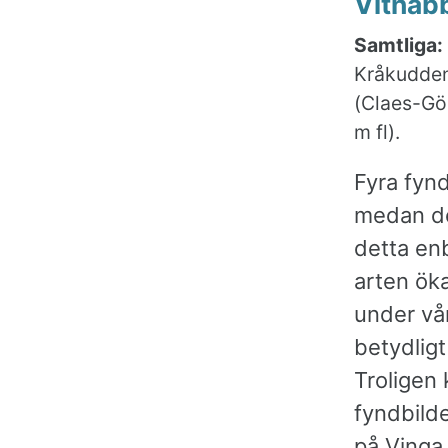
Vitnäb
Samtliga:
Kråkudden
(Claes-Gör
m fl).
Fyra fynd
medan de
detta enb
arten ök
under vår
betydlig
Troligen 
fyndbild
på Vinga