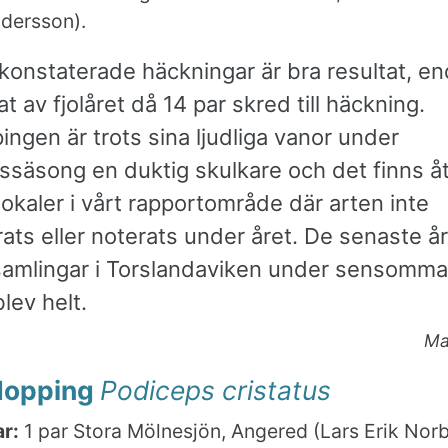
ndersson).
konstaterade häckningar är bra resultat, e
at av fjolåret då 14 par skred till häckning.
ngen är trots sina ljudliga vanor under
säsong en duktig skulkare och det finns åts
lokaler i vårt rapportområde där arten inte
ats eller noterats under året. De senaste å
samlingar i Torslandaviken under sensomma
lev helt.
Ma
opping
Podiceps cristatus
r:
1 par Stora Mölnesjön, Angered (Lars Erik Norb