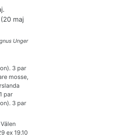
j.
 (20 maj
gnus Unger
n). 3 par
lare mosse,
rslanda
1 par
on). 3 par
 Välen
29 ex 19.10