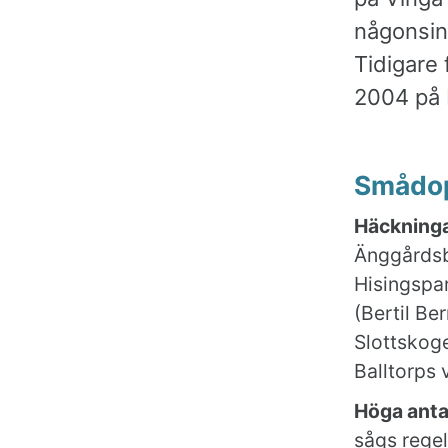
någonsin,
Tidigare 
2004 på 
Smådo
Häckninga
Änggårdsbe
Hisingspa
(Bertil Be
Slottskoge
Balltorps 
Höga anta
sågs regel