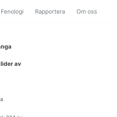
Fenologi
Rapportera
Om oss
ånga
ider av
da