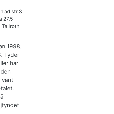
1 ad str S
a 27.5
 Tallroth
dan 1998,
8. Tyder
ler har
dden
 varit
talet.
då
ajfyndet