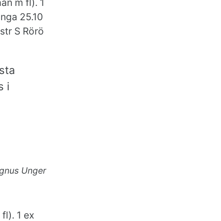
an m fl). 1
inga 25.10
str S Rörö
sta
 i
gnus Unger
l). 1 ex