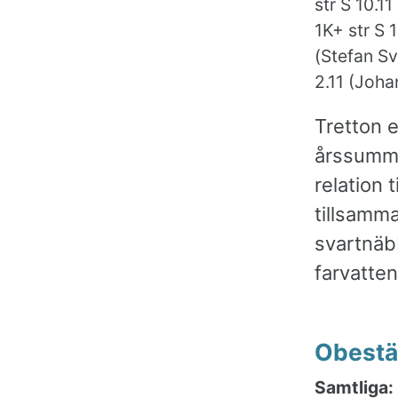
str S 10.11
1K+ str S 
(Stefan Sv
2.11 (Joha
Tretton e
årssumma 
relation 
tillsamma
svartnäb
farvatten
Obestä
Samtliga: