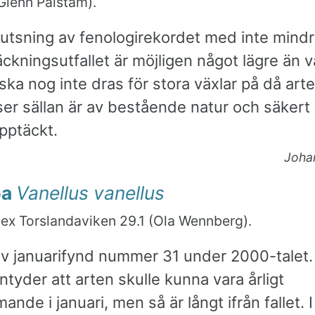
(Glenn Palstam).
 putsning av fenologirekordet med inte mind
ckningsutfallet är möjligen något lägre än va
ka nog inte dras för stora växlar på då art
er sällan är av bestående natur och säkert 
pptäckt.
Joha
pa
Vanellus vanellus
 ex Torslandaviken 29.1 (Ola Wennberg).
ev januarifynd nummer 31 under 2000-talet
yder att arten skulle kunna vara årligt
nde i januari, men så är långt ifrån fallet. I 