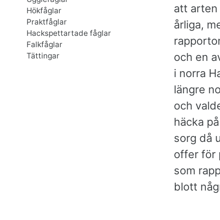
att arte
Hökfåglar
Praktfåglar
årliga, m
Hackspettartade fåglar
rapporto
Falkfåglar
och en av
Tättingar
i norra H
längre n
och valde
häcka på 
sorg då u
offer för
som rapp
blott någ