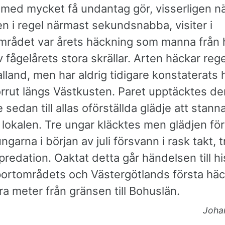
n med mycket få undantag gör, visserligen n
en i regel närmast sekundsnabba, visiter i
mrådet var årets häckning som manna från 
 fågelårets stora skrällar. Arten häckar re
alland, men har aldrig tidigare konstaterats
orrut längs Västkusten. Paret upptäcktes de
 sedan till allas oförställda glädje att stann
lokalen. Tre ungar kläcktes men glädjen för
ngarna i början av juli försvann i rask takt, t
 predation. Oaktat detta går händelsen till hi
ortområdets och Västergötlands första häc
ra meter från gränsen till Bohuslän.
Joha