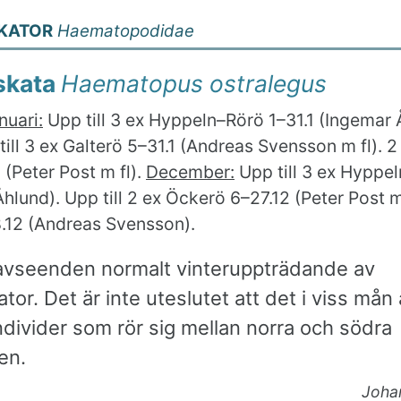
KATOR
Haematopodidae
skata
Haematopus ostralegus
nuari:
Upp till 3 ex Hyppeln–Rörö 1–31.1 (Ingemar
 till 3 ex Galterö 5–31.1 (Andreas Svensson m fl). 
 (Peter Post m fl).
December:
Upp till 3 ex Hyppel
hlund). Upp till 2 ex Öckerö 6–27.12 (Peter Post m 
8.12 (Andreas Svensson).
la avseenden normalt vinteruppträdande av
tor. Det är inte uteslutet att det i viss mån 
divider som rör sig mellan norra och södra
en.
Joha