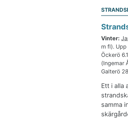
STRANDS
Strand
Vinter:
Ja
m fl). Upp
Öckerö 6.1
(Ingemar Å
Galterö 2
Ett i al
strandska
samma in
skärgård