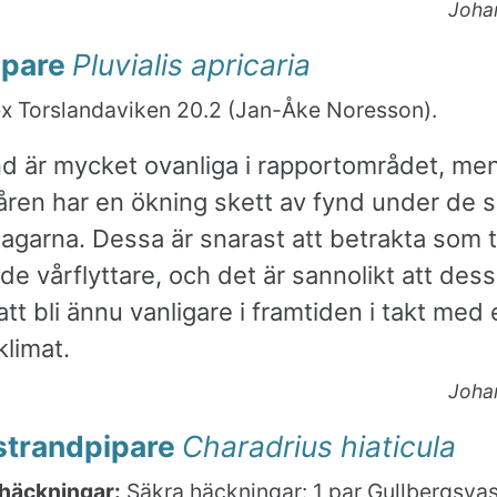
Joha
ipare
Pluvialis apricaria
x Torslandaviken 20.2 (Jan-Åke Noresson).
nd är mycket ovanliga i rapportområdet, me
åren har en ökning skett av fynd under de s
agarna. Dessa är snarast att betrakta som t
e vårflyttare, och det är sannolikt att des
t bli ännu vanligare i framtiden i takt med et
klimat.
Joha
 strandpipare
Charadrius hiaticula
häckningar:
Säkra häckningar:
1 par Gullbergsva