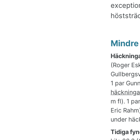
exception
höststräc
Mindre
Häckninga
(Roger Esk
Gullbergsv
1 par Gunn
häckninga
m fl). 1 p
Eric Rahm)
under häc
Tidiga fyn