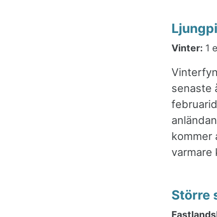
Ljungp
Vinter:
1 e
Vinterfy
senaste 
februarid
anländand
kommer at
varmare 
Större
Fastlands