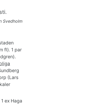
ti.
n Svedholm
estaden
 fl). 1 par
ndgren).
oliga
 Sundberg
orp (Lars
kaler
. 1 ex Haga