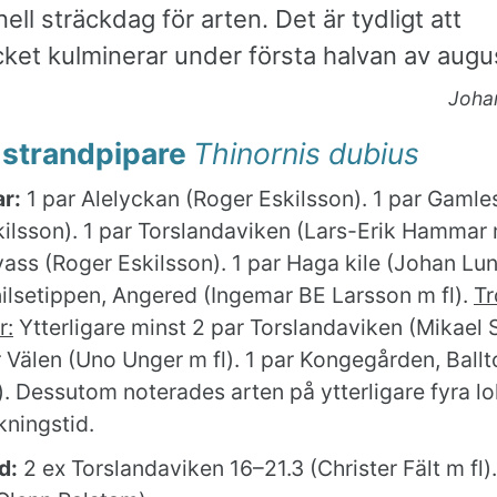
ell sträckdag för arten. Det är tydligt att
ket kulminerar under första halvan av augus
Joha
 strandpipare
Thinornis dubius
r:
1 par Alelyckan (Roger Eskilsson). 1 par Gaml
ilsson). 1 par Torslandaviken (Lars-Erik Hammar m
ass (Roger Eskilsson). 1 par Haga kile (Johan Lu
ilsetippen, Angered (Ingemar BE Larsson m fl).
Tr
r:
Ytterligare minst 2 par Torslandaviken (Mikael
ar Välen (Uno Unger m fl). 1 par Kongegården, Ballt
. Dessutom noterades arten på ytterligare fyra lo
kningstid.
d:
2 ex Torslandaviken 16–21.3 (Christer Fält m fl)