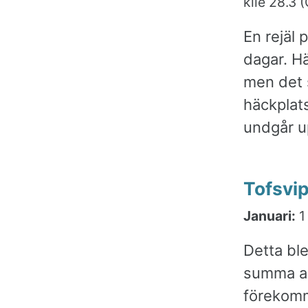
kile 28.3 
En rejäl
dagar. Hä
men det s
häckplats
undgår u
Tofsvi
Januari:
1
Detta bl
summa ant
förekomma