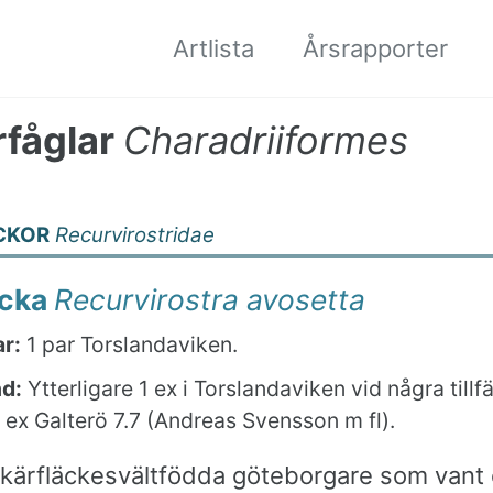
Artlista
Årsrapporter
fåglar
Charadriiformes
CKOR
Recurvirostridae
äcka
Recurvirostra avosetta
r:
1 par Torslandaviken.
nd:
Ytterligare 1 ex i Torslandaviken vid några tillf
1 ex Galterö 7.7 (Andreas Svensson m fl).
skärfläckesvältfödda göteborgare som vant 