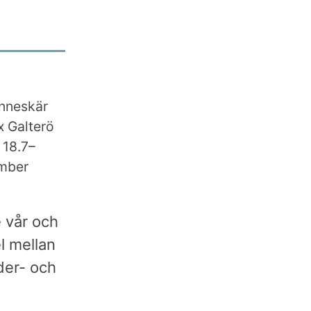
anneskär
x Galterö
 18.7–
ember
 vår och
l mellan
der- och