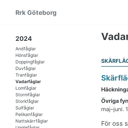
Skip
Skip
Skip
Rrk Göteborg
to
to
to
primary
content
footer
navigation
Vadar
2024
Andfåglar
Hönsfåglar
SKÄRFLÄ
Doppingfåglar
Duvfåglar
Tranfåglar
Skärfl
Vadarfåglar
Lomfåglar
Häckninga
Stormfåglar
Övriga fy
Storkfåglar
Sulfåglar
maj–juni. 
Pelikanfåglar
Nattskärrfåglar
För oss 
Ugglefåglar