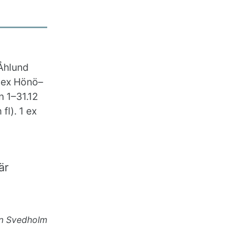
 Åhlund
2 ex Hönö–
n 1–31.12
fl). 1 ex
är
n Svedholm