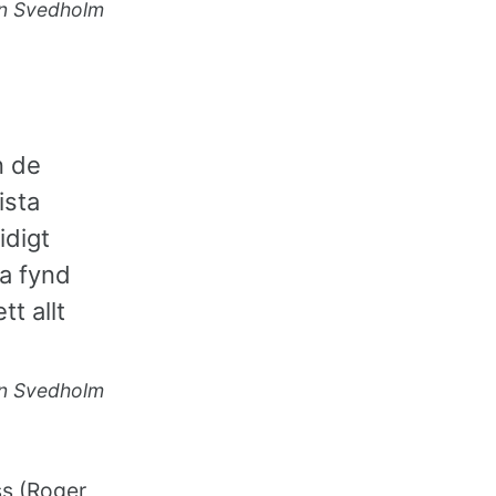
n Svedholm
n de
ista
idigt
sa fynd
t allt
n Svedholm
ss (Roger