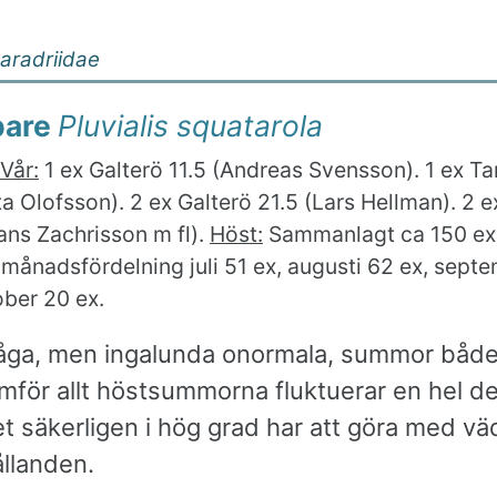
aradriidae
pare
Pluvialis squatarola
Vår:
1 ex Galterö 11.5 (Andreas Svensson). 1 ex T
a Olofsson). 2 ex Galterö 21.5 (Lars Hellman). 2 e
ans Zachrisson m fl).
Höst:
Sammanlagt ca 150 ex
månadsfördelning juli 51 ex, augusti 62 ex, sept
ober 20 ex.
 låga, men ingalunda onormala, summor både
mför allt höstsummorna fluktuerar en hel de
et säkerligen i hög grad har att göra med vä
ållanden.