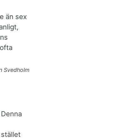
re än sex
nligt,
ens
ofta
n Svedholm
. Denna
stället