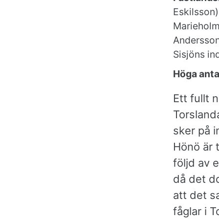
Eskilsson)
Marieholm
Andersson
Sisjöns in
Höga anta
Ett fullt
Torsland
sker på i
Hönö är 
följd av 
då det d
att det 
fåglar i 