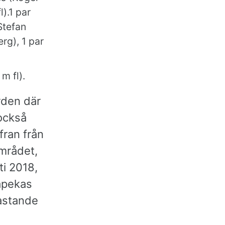
).1 par
Stefan
rg), 1 par
m fl).
ården där
också
fran från
området,
ti 2018,
påpekas
astande