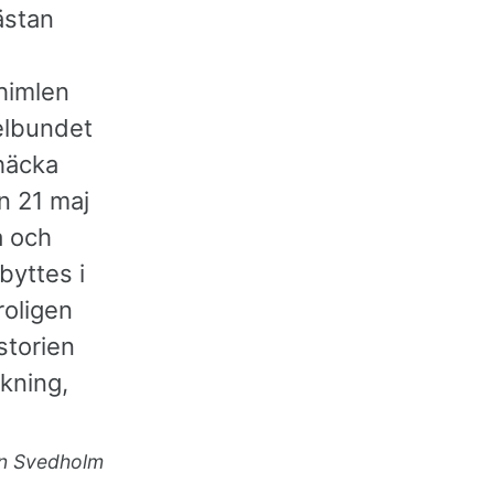
ästan
himlen
gelbundet
 häcka
n 21 maj
a och
byttes i
roligen
storien
kning,
n Svedholm