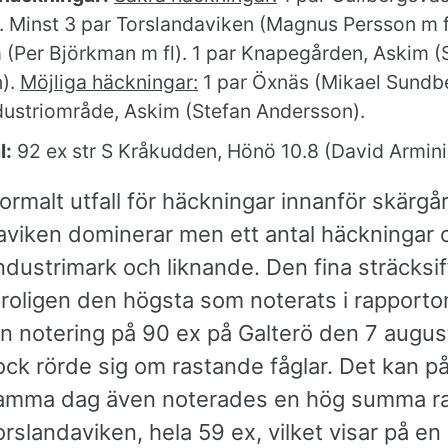
. Minst 3 par Torslandaviken (Magnus Persson m fl
 (Per Björkman m fl). 1 par Knapegården, Askim (
).
Möjliga häckningar:
1 par Öxnäs (Mikael Sundbe
dustriområde, Askim (Stefan Andersson).
l:
92 ex str S Kråkudden, Hönö 10.8 (David Armini 
 normalt utfall för häckningar innanför skärg
aviken dominerar men ett antal häckningar 
ndustrimark och liknande. Den fina sträcksif
troligen den högsta som noterats i rapport
en notering på 90 ex på Galterö den 7 augus
ock rörde sig om rastande fåglar. Det kan 
samma dag även noterades en hög summa r
Torslandaviken, hela 59 ex, vilket visar på en