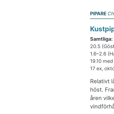
PIPARE
Ch
Kustpi
Samtliga:
20.5 (Göst
1.6–2.6 (H
19.10 med 
17 ex, okt
Relativt
höst. Fra
åren vilk
vindförh