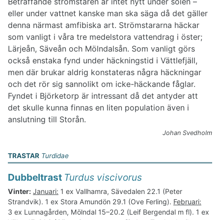
Beträffande strömstaren är intet nytt under solen –
eller under vattnet kanske man ska säga då det gäller
denna närmast amfibiska art. Strömstararna häckar
som vanligt i våra tre medelstora vattendrag i öster;
Lärjeån, Säveån och Mölndalsån. Som vanligt görs
också enstaka fynd under häckningstid i Vättlefjäll,
men där brukar aldrig konstateras några häckningar
och det rör sig sannolikt om icke-häckande fåglar.
Fyndet i Björketorp är intressant då det antyder att
det skulle kunna finnas en liten population även i
anslutning till Storån.
Johan Svedholm
TRASTAR
Turdidae
Dubbeltrast
Turdus viscivorus
Vinter:
Januari:
1 ex Vallhamra, Sävedalen 22.1 (Peter
Strandvik). 1 ex Stora Amundön 29.1 (Ove Ferling).
Februari:
3 ex Lunnagården, Mölndal 15–20.2 (Leif Bergendal m fl). 1 ex