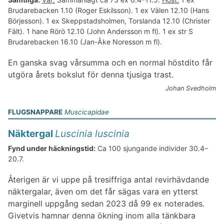
Brudarebacken 1.10 (Roger Eskilsson). 1 ex Välen 12.10 (Hans
Börjesson). 1 ex Skeppstadsholmen, Torslanda 12.10 (Christer
Fält). 1 hane Rörö 12.10 (John Andersson m fl). 1 ex str S
Brudarebacken 16.10 (Jan-Åke Noresson m fl).
En ganska svag vårsumma och en normal höstdito får
utgöra årets bokslut för denna tjusiga trast.
Johan Svedholm
FLUGSNAPPARE
Muscicapidae
Näktergal
Luscinia luscinia
Fynd under häckningstid:
Ca 100 sjungande individer 30.4–
20.7.
Återigen är vi uppe på tresiffriga antal revirhävdande
näktergalar, även om det får sägas vara en ytterst
marginell uppgång sedan 2023 då 99 ex noterades.
Givetvis hamnar denna ökning inom alla tänkbara