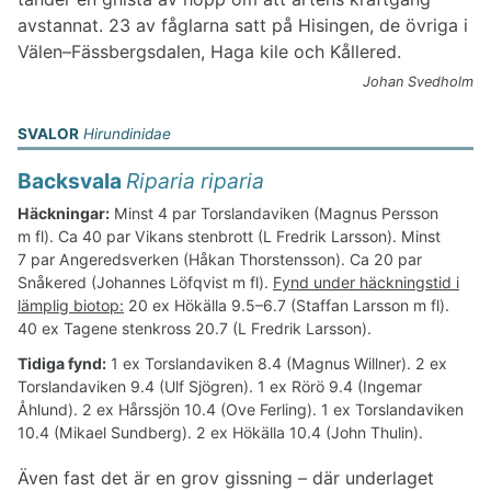
avstannat. 23 av fåglarna satt på Hisingen, de övriga i
Välen–Fässbergsdalen, Haga kile och Kållered.
Johan Svedholm
SVALOR
Hirundinidae
Backsvala
Riparia riparia
Häckningar:
Minst 4 par Torslandaviken (Magnus Persson
m fl). Ca 40 par Vikans stenbrott (L Fredrik Larsson). Minst
7 par Angeredsverken (Håkan Thorstensson). Ca 20 par
Snåkered (Johannes Löfqvist m fl).
Fynd under häckningstid i
lämplig biotop:
20 ex Hökälla 9.5–6.7 (Staffan Larsson m fl).
40 ex Tagene stenkross 20.7 (L Fredrik Larsson).
Tidiga fynd:
1 ex Torslandaviken 8.4 (Magnus Willner). 2 ex
Torslandaviken 9.4 (Ulf Sjögren). 1 ex Rörö 9.4 (Ingemar
Åhlund). 2 ex Hårssjön 10.4 (Ove Ferling). 1 ex Torslandaviken
10.4 (Mikael Sundberg). 2 ex Hökälla 10.4 (John Thulin).
Även fast det är en grov gissning – där underlaget