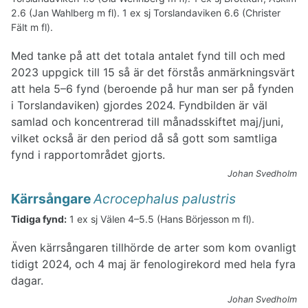
2.6 (Jan Wahlberg m fl). 1 ex sj Torslandaviken 6.6 (Christer
Fält m fl).
Med tanke på att det totala antalet fynd till och med
2023 uppgick till 15 så är det förstås anmärkningsvärt
att hela 5–6 fynd (beroende på hur man ser på fynden
i Torslandaviken) gjordes 2024. Fyndbilden är väl
samlad och koncentrerad till månadsskiftet maj/juni,
vilket också är den period då så gott som samtliga
fynd i rapportområdet gjorts.
Johan Svedholm
Kärrsångare
Acrocephalus palustris
Tidiga fynd:
1 ex sj Välen 4–5.5 (Hans Börjesson m fl).
Även kärrsångaren tillhörde de arter som kom ovanligt
tidigt 2024, och 4 maj är fenologirekord med hela fyra
dagar.
Johan Svedholm