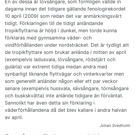
En av dessa är lövsångare, som formligen vällde in
dagarna innan det tidigare gällande fenologirekordet
10 april (2009) som redan det var anmärkningsvärt
tidigt. Förklaringen till de tidigt anländande
tropikflyttarna är höljd i dunkel, men torde kunna
förklaras med gynnsamma väder- och
vindförhållanden under nordsträcket. Det är tydligt att
de tropikflyttare som brukar anlända i mitten av april
(exempelvis ladusvala, lövsångare, rödstjärt och
gulärla) var extremt tidiga medan andra med
synbarligt liknande flyttvägar och vinterkvarter men
som generellt anländer någon eller ett par veckor
senare (exempelvis hussvala, sävsångare, törnsångare
och buskskvätta) inte anlände tidigare än förväntat.
Sannolikt har även detta sin förklaring i
väderförhållandena då det blev kallare i andra halvan
av april.
Johan Svedholm