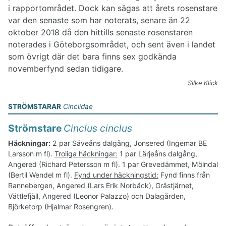
i rapportområdet. Dock kan sägas att årets rosenstare
var den senaste som har noterats, senare än 22
oktober 2018 då den hittills senaste rosenstaren
noterades i Göteborgsområdet, och sent även i landet
som övrigt där det bara finns sex godkända
novemberfynd sedan tidigare.
Silke Klick
STRÖMSTARAR
Cinclidae
Strömstare
Cinclus cinclus
Häckningar:
2 par Säveåns dalgång, Jonsered (Ingemar BE
Larsson m fl).
Troliga häckningar:
1 par Lärjeåns dalgång,
Angered (Richard Petersson m fl). 1 par Grevedämmet, Mölndal
(Bertil Wendel m fl).
Fynd under häckningstid:
Fynd finns från
Rannebergen, Angered (Lars Erik Norbäck), Grästjärnet,
Vättlefjäll, Angered (Leonor Palazzo) och Dalagården,
Björketorp (Hjalmar Rosengren).