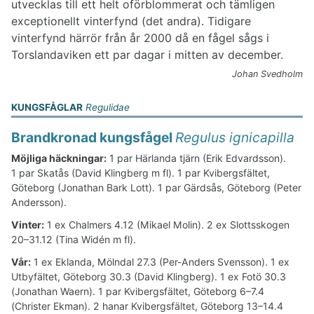
utvecklas till ett helt oförblommerat och tämligen
exceptionellt vinterfynd (det andra). Tidigare
vinterfynd härrör från år 2000 då en fågel sågs i
Torslandaviken ett par dagar i mitten av december.
Johan Svedholm
KUNGSFÅGLAR
Regulidae
Brandkronad kungsfågel
Regulus ignicapilla
Möjliga häckningar:
1 par Härlanda tjärn (Erik Edvardsson).
1 par Skatås (David Klingberg m fl). 1 par Kvibergsfältet,
Göteborg (Jonathan Bark Lott). 1 par Gärdsås, Göteborg (Peter
Andersson).
Vinter:
1 ex Chalmers 4.12 (Mikael Molin). 2 ex Slottsskogen
20–31.12 (Tina Widén m fl).
Vår:
1 ex Eklanda, Mölndal 27.3 (Per-Anders Svensson). 1 ex
Utbyfältet, Göteborg 30.3 (David Klingberg). 1 ex Fotö 30.3
(Jonathan Waern). 1 par Kvibergsfältet, Göteborg 6–7.4
(Christer Ekman). 2 hanar Kvibergsfältet, Göteborg 13–14.4