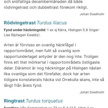
och snöfattiga decembermånaden då både
rödvingetrast och dubbeltrast förekom rikligt.
Johan Svedholm
Rödvingetrast
Turdus iliacus
Fynd under häckningstid:
1 ex sj Kärra, Hisingen 5.6 (Inger-
Lise Riphagen Ewaldz).
Arten är förvisso en ovanlig häckfågel i
rapportområdet, men fullt så ovanlig som
rapportunderlaget antyder är den nog inte. Troligen
finns ett litet mörkertal i rapportområdets östligaste
delar. Däremot är nog häckningar på Hisingen nästan
lika ovanliga som det förefaller, dock har arten
tidigare konstaterats häcka vid Orrekulla skans, inte så
långt från årets fynd.
Johan Svedholm
Ringtrast
Turdus torquatus
Samtliga:
Vår:
Sammanlagt ca 73 ex 6.4–11.5.
Höst:
1 ex