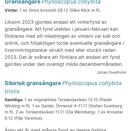
Gransångare
Phylloscopus collybita
Vinter:
1 ex Stora Amundö 28.12 (Silke Klick m fl).
Liksom 2023 gjordes endast ett vinterfynd av
gransångare. Att fynd uteblev i januari–februari kan
förklaras med att inledningen av vintern var kall och
snörik, och följaktligen torde eventuella gransångare i
övervintringstankar strukit med eller stuckit redan
2023. Det är svårare att förklara att endast ett fynd
gjordes under den ovanligt milda decembermånaden.
Johan Svedholm
Sibirisk gransångare
Phylloscopus collybita
tristis
Samtliga:
1 ex ringmärktes Torslandaviken 13.10 (Peder
Winding m fl). 1 ex Ganlet, Önnered 4–11.11 (Stefan Svanberg
m fl). 2 ex Torslandaviken 11.11 (Ola Wennberg). 1 ex Annedal
6.12 (Filip Varenius).
Ännu ett år med många fynd av denna östliga