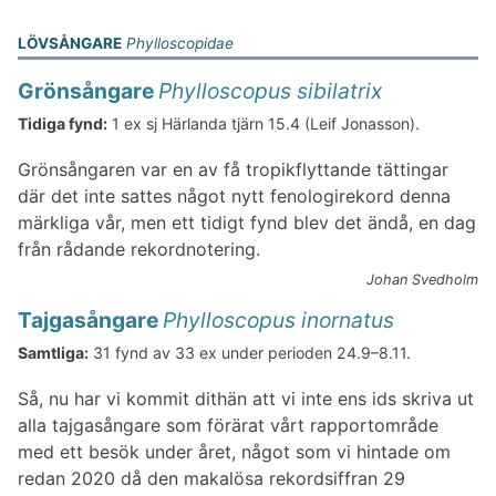
LÖVSÅNGARE
Phylloscopidae
Grönsångare
Phylloscopus sibilatrix
Tidiga fynd:
1 ex sj Härlanda tjärn 15.4 (Leif Jonasson).
Grönsångaren var en av få tropikflyttande tättingar
där det inte sattes något nytt fenologirekord denna
märkliga vår, men ett tidigt fynd blev det ändå, en dag
från rådande rekordnotering.
Johan Svedholm
Tajgasångare
Phylloscopus inornatus
Samtliga:
31 fynd av 33 ex under perioden 24.9–8.11.
Så, nu har vi kommit dithän att vi inte ens ids skriva ut
alla tajgasångare som förärat vårt rapportområde
med ett besök under året, något som vi hintade om
redan 2020 då den makalösa rekordsiffran 29