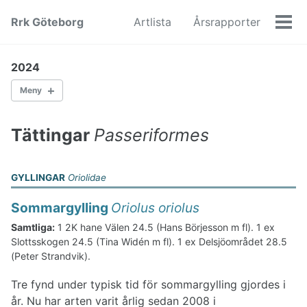
Skip
Skip
Skip
Rrk Göteborg
Artlista
Årsrapporter
to
to
to
Men
primary
content
footer
navigation
2024
Meny
Andfåglar
Hönsfåglar
Tättingar
Passeriformes
Doppingfåglar
Duvfåglar
Tranfåglar
GYLLINGAR
Oriolidae
Vadarfåglar
Lomfåglar
Sommargylling
Oriolus oriolus
Stormfåglar
Samtliga:
1 2K hane Välen 24.5 (Hans Börjesson m fl). 1 ex
Storkfåglar
Slottsskogen 24.5 (Tina Widén m fl). 1 ex Delsjöområdet 28.5
Sulfåglar
(Peter Strandvik).
Pelikanfåglar
Nattskärrfåglar
Tre fynd under typisk tid för sommargylling gjordes i
Ugglefåglar
år. Nu har arten varit årlig sedan 2008 i
Hökfåglar