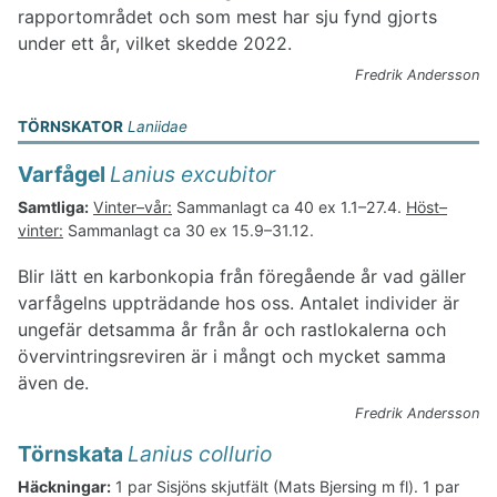
rapportområdet och som mest har sju fynd gjorts
Praktfåglar
under ett år, vilket skedde 2022.
Hackspettartade fåglar
Falkfåglar
Fredrik Andersson
Tättingar
TÖRNSKATOR
Laniidae
Varfågel
Lanius excubitor
Samtliga:
Vinter–vår:
Sammanlagt ca 40 ex 1.1–27.4.
Höst–
vinter:
Sammanlagt ca 30 ex 15.9–31.12.
Blir lätt en karbonkopia från föregående år vad gäller
varfågelns uppträdande hos oss. Antalet individer är
ungefär detsamma år från år och rastlokalerna och
övervintringsreviren är i mångt och mycket samma
även de.
Fredrik Andersson
Törnskata
Lanius collurio
Häckningar:
1 par Sisjöns skjutfält (Mats Bjersing m fl). 1 par