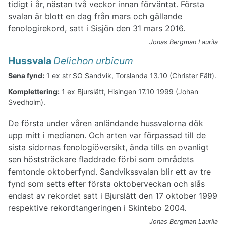
tidigt i år, nästan två veckor innan förväntat. Första
svalan är blott en dag från mars och gällande
fenologirekord, satt i Sisjön den 31 mars 2016.
Jonas Bergman Laurila
Hussvala
Delichon urbicum
Sena fynd:
1 ex str SO Sandvik, Torslanda 13.10 (Christer Fält).
Komplettering:
1 ex Bjurslätt, Hisingen 17.10 1999 (Johan
Svedholm).
De första under våren anländande hussvalorna dök
upp mitt i medianen. Och arten var förpassad till de
sista sidornas fenologiöversikt, ända tills en ovanligt
sen höststräckare fladdrade förbi som områdets
femtonde oktoberfynd. Sandvikssvalan blir ett av tre
fynd som setts efter första oktoberveckan och slås
endast av rekordet satt i Bjurslätt den 17 oktober 1999
respektive rekordtangeringen i Skintebo 2004.
Jonas Bergman Laurila