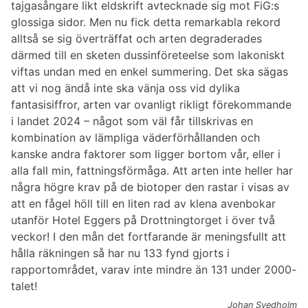
tajgasångare likt eldskrift avtecknade sig mot FiG:s
glossiga sidor. Men nu fick detta remarkabla rekord
alltså se sig överträffat och arten degraderades
därmed till en sketen dussinföreteelse som lakoniskt
viftas undan med en enkel summering. Det ska sägas
att vi nog ändå inte ska vänja oss vid dylika
fantasisiffror, arten var ovanligt rikligt förekommande
i landet 2024 – något som väl får tillskrivas en
kombination av lämpliga väderförhållanden och
kanske andra faktorer som ligger bortom vår, eller i
alla fall min, fattningsförmåga. Att arten inte heller har
några högre krav på de biotoper den rastar i visas av
att en fågel höll till en liten rad av klena avenbokar
utanför Hotel Eggers på Drottningtorget i över två
veckor! I den mån det fortfarande är meningsfullt att
hålla räkningen så har nu 133 fynd gjorts i
rapportområdet, varav inte mindre än 131 under 2000-
talet!
Johan Svedholm