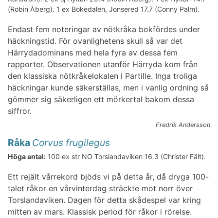
(Robin Åberg). 1 ex Bokedalen, Jonsered 17.7 (Conny Palm).
Endast fem noteringar av nötkråka bokfördes under
häckningstid. För ovanlighetens skull så var det
Härrydadominans med hela fyra av dessa fem
rapporter. Observationen utanför Härryda kom från
den klassiska nötkråkelokalen i Partille. Inga troliga
häckningar kunde säkerställas, men i vanlig ordning så
gömmer sig säkerligen ett mörkertal bakom dessa
siffror.
Fredrik Andersson
Råka
Corvus frugilegus
Höga antal:
100 ex str NO Torslandaviken 16.3 (Christer Fält).
Ett rejält vårrekord bjöds vi på detta år, då dryga 100-
talet råkor en vårvinterdag sträckte mot norr över
Torslandaviken. Dagen för detta skådespel var kring
mitten av mars. Klassisk period för råkor i rörelse.