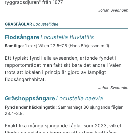
ryggradsdjuren" från 1877.
Johan Svedholm
GRÄSFÅGLAR
Locustellidae
Flodsångare
Locustella fluviatilis
Samtliga:
1 ex sj Välen 22.5–7.6 (Hans Börjesson m fl).
Ett typiskt fynd i alla avseenden, artonde fyndet i
rapportområdet men faktiskt bara det andra i Välen
trots att lokalen i princip är gjord av lämpligt
flodsångarhabitat.
Johan Svedholm
Gräshoppsångare
Locustella naevia
Fynd under häckningstid:
Sammanlagt 30 sjungande fåglar
28.4–3.8.
Exakt lika många sjungande fåglar som 2023, vilket
tänder en gnista av hopp om att artens kräftgång