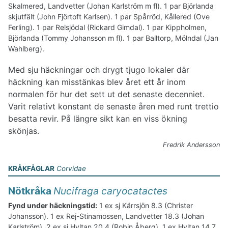
Skalmered, Landvetter (Johan Karlström m fl). 1 par Björlanda
skjutfält (John Fjörtoft Karlsen). 1 par Spårröd, Kållered (Ove
Ferling). 1 par Relsjödal (Rickard Gimdal). 1 par Kippholmen,
Björlanda (Tommy Johansson m fl). 1 par Balltorp, Mölndal (Jan
Wahlberg).
Med sju häckningar och drygt tjugo lokaler där
häckning kan misstänkas blev året ett år inom
normalen för hur det sett ut det senaste decenniet.
Varit relativt konstant de senaste åren med runt trettio
besatta revir. På längre sikt kan en viss ökning
skönjas.
Fredrik Andersson
KRÅKFÅGLAR
Corvidae
Nötkråka
Nucifraga caryocatactes
Fynd under häckningstid:
1 ex sj Kärrsjön 8.3 (Christer
Johansson). 1 ex Rej-Stinamossen, Landvetter 18.3 (Johan
Karlström). 2 ex sj Hyltan 20.4 (Robin Åberg). 1 ex Hyltan 14.7