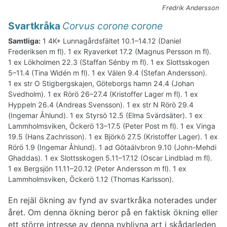
Fredrik Andersson
Svartkråka
Corvus corone corone
Samtliga:
1 4K+ Lunnagårdsfältet 10.1–14.12 (Daniel
Frederiksen m fl). 1 ex Ryaverket 17.2 (Magnus Persson m fl).
1 ex Lökholmen 22.3 (Staffan Sénby m fl). 1 ex Slottsskogen
5–11.4 (Tina Widén m fl). 1 ex Välen 9.4 (Stefan Andersson).
1 ex str O Stigbergskajen, Göteborgs hamn 24.4 (Johan
Svedholm). 1 ex Rörö 26–27.4 (Kristoffer Lager m fl). 1 ex
Hyppeln 26.4 (Andreas Svensson). 1 ex str N Rörö 29.4
(Ingemar Åhlund). 1 ex Styrsö 12.5 (Elma Svärdsäter). 1 ex
Lammholmsviken, Öckerö 13–17.5 (Peter Post m fl). 1 ex Vinga
19.5 (Hans Zachrisson). 1 ex Björkö 27.5 (Kristoffer Lager). 1 ex
Rörö 1.9 (Ingemar Åhlund). 1 ad Götaälvbron 9.10 (John-Mehdi
Ghaddas). 1 ex Slottsskogen 5.11–17.12 (Oscar Lindblad m fl).
1 ex Bergsjön 11.11–20.12 (Peter Andersson m fl). 1 ex
Lammholmsviken, Öckerö 1.12 (Thomas Karlsson).
En rejäl ökning av fynd av svartkråka noterades under
året. Om denna ökning beror på en faktisk ökning eller
ett större intresse av denna nyblivna art i skådarleden