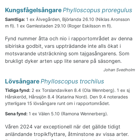
Kungsfågelsångare
Phylloscopus proregulus
Samtliga:
1 ex Älvegården, Björlanda 26.10 (Niklas Aronsson
m fl). 1 ex Gamlestaden 29.10 (Roger Eskilsson m fl).
Fynd nummer åtta och nio i rapportområdet av denna
sibiriska godbit, vars uppträdande inte alls ökat i
motsvarande utsträckning som tajgasångarens. Som
brukligt dyker arten upp lite senare på säsongen.
Johan Svedholm
Lövsångare
Phylloscopus trochilus
Tidiga fynd:
2 ex Torslandaviken 8.4 (Ola Wennberg). 1 ex sj
Hårskeröd, Hårssjön 8.4 (Katarina Nord). Den 9.4 noterades
ytterligare 15 lövsångare runt om i rapportområdet.
Sena fynd:
1 ex Välen 5.10 (Ramona Wennerberg).
Våren 2024 var exceptionell när det gällde tidigt
anländande tropikflyttare, åtminstone av vissa arter.