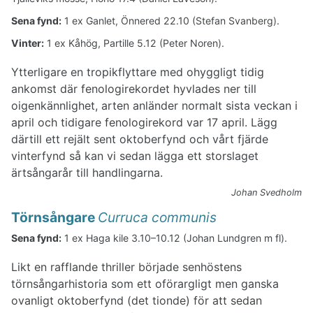
Sena fynd:
1 ex Ganlet, Önnered 22.10 (Stefan Svanberg).
Vinter:
1 ex Kåhög, Partille 5.12 (Peter Noren).
Ytterligare en tropikflyttare med ohyggligt tidig
ankomst där fenologirekordet hyvlades ner till
oigenkännlighet, arten anländer normalt sista veckan i
april och tidigare fenologirekord var 17 april. Lägg
därtill ett rejält sent oktoberfynd och vårt fjärde
vinterfynd så kan vi sedan lägga ett storslaget
ärtsångarår till handlingarna.
Johan Svedholm
Törnsångare
Curruca communis
Sena fynd:
1 ex Haga kile 3.10–10.12 (Johan Lundgren m fl).
Likt en rafflande thriller började senhöstens
törnsångarhistoria som ett oförargligt men ganska
ovanligt oktoberfynd (det tionde) för att sedan