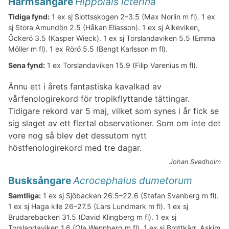
Härmsångare
Hippolais icterina
Tidiga fynd:
1 ex sj Slottsskogen 2–3.5 (Max Norlin m fl). 1 ex
sj Stora Amundön 2.5 (Håkan Eliasson). 1 ex sj Alkeviken,
Öckerö 3.5 (Kasper Wieck). 1 ex sj Torslandaviken 5.5 (Emma
Möller m fl). 1 ex Rörö 5.5 (Bengt Karlsson m fl).
Sena fynd:
1 ex Torslandaviken 15.9 (Filip Varenius m fl).
Ännu ett i årets fantastiska kavalkad av
vårfenologirekord för tropikflyttande tättingar.
Tidigare rekord var 5 maj, vilket som synes i år fick se
sig slaget av ett flertal observationer. Som om inte det
vore nog så blev det dessutom nytt
höstfenologirekord med tre dagar.
Johan Svedholm
Busksångare
Acrocephalus dumetorum
Samtliga:
1 ex sj Sjöbacken 26.5–22.6 (Stefan Svanberg m fl).
1 ex sj Haga kile 26–27.5 (Lars Lundmark m fl). 1 ex sj
Brudarebacken 31.5 (David Klingberg m fl). 1 ex sj
Torslandaviken 1.6 (Ola Wennberg m fl). 1 ex sj Brottkärr, Askim