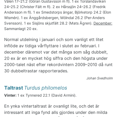
Välen 17–21.2 (Göran Gustavsson m fl). 1 ex Torslandaviken
24–25.2 (Christer Fält m fl). 2 ex Hårssjön 24–26.2 (Fredrik
Andersson m fl). 1 ex Smedstorps ängar, Björketorp 24.2 (Elon
Wismén). 1 ex Änggårdsbergen, Mölndal 26.2 (Per-Anders
Svensson). 1 ex Sisjöns skjutfält 28.2 (Mats Ågren).
December:
Sammanlagt 20 ex.
Normal utdelning i januari och som vanligt ett litet
inflöde av tidiga vårflyttare i slutet av februari. I
december däremot var det många som såg dubbelt,
20 ex är en mycket hög siffra och den högsta under
2000-talet näst efter rekordvintern 2009–2010 då runt
30 dubbeltrastar rapporterades.
Johan Svedholm
Taltrast
Turdus philomelos
Vinter:
1 ex Tynnered 22.1 (David Armini).
En ynka vintertaltrast är ovanligt lite, och det är
intressant att inga fynd alls gjordes under den milda