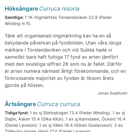
Höksångare
Curruca nisoria
Samtliga:
1 1K ringmärktes Torslandaviken 23.9 (Peder
Winding m fl).
Tänk att organiserad ringmärkning kan ha en så
betydande påverkan på fyndbilden. Utan våra idoga
märkare i Torslandaviken och vid Sudda hade vi
sannolikt bara haft futtiga 17 fynd av arten jämfört
med den svulstiga siffran 28 som nu är fallet. Därför
är arten numera närmast årligt förekommande, och en
förkrossande majoritet av fynden är liksom årets
gjorda på hösten.
Johan Svedholm
Ärtsångare
Curruca curruca
Tidiga fynd:
1 ex sj Slottsskogen 13.4 (Peder Winding). 1 ex sj
Sisjön, Askim 15.4 (Silke Klick). 1 ex sj Kanndalen, Öckerö 16.4
(Daniel Laveson). 1 ex sj Välen 16.4 (Göran Gustavsson). 2 ex
Tjälleviks mosse, Hönö 17.4 (Daniel Laveson).