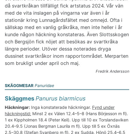
då svartkråkan tillfälligt fick artstatus 2024. Vår vän
med de vita inslagen på vingarna var även i år
stationär kring Lunnagårdsfältet med omnejd. Ofta i
sällskap med en vanlig gråkråka, men inte heller i år
kunde någon häckning konstateras. Även Slottsskogen
och Bergsjön fick nöjet att besökas av svartkråka
längre perioder. Utöver dessa noterades dryga
dussinet svartkråkor inom rapportområdet. Merparten
som brukligt under april och maj.
Fredrik Andersson
SKÄGGMESAR
Panuridae
Skäggmes
Panurus biarmicus
Häckningar:
Inga konstaterade häckningar.
Fynd under
häckningstid:
Minst 2 ex Välen 12.4–5–8 (Hans Börjesson m fl).
1 ex Kippholmen 18.4 (Peter Keil). Upp till 10 ex Torslandaviken
20.4–9.5 (Jonas Bergman Laurila m fl). Upp till 5 ex Öxnäs
2.5–30.8 (Stefan Svanberg m fl). 2 ex Sudda, Hönö 25.4–6.5