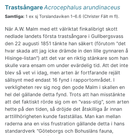
Trastsångare
Acrocephalus arundinaceus
Samtliga:
1 ex sj Torslandaviken 1–6.6 (Christer Fält m fl).
När A.W. Malm med ett välriktat finkalibrigt skott
nedlade landets första trastsångare i Gullbergsvass
den 22 augusti 1851 tänkte han säkert (förutom "det
hvar skada att jag icke drämde in den lille gynnaren å
Hisinge-listan") att det var en riktig stänkare som han
skulle vara ensam om under evärdelig tid. Att det inte
blev så vet vi idag, men arten är fortfarande rejält
sällsynt med endast 16 fynd i rapportområdet. I
verkligheten rev sig nog den gode Malm i skallen en
hel del gällande detta fynd. Trots att han misstänkte
att det faktiskt rörde sig om en "vass-stig", som arten
hette på den tiden, så dröjde det åtskilliga år innan
arttillhörigheten kunde fastställas. Man kan mellan
raderna ana en viss frustration gällande detta i hans
standardverk "Göteborgs och Bohusläns fauna,