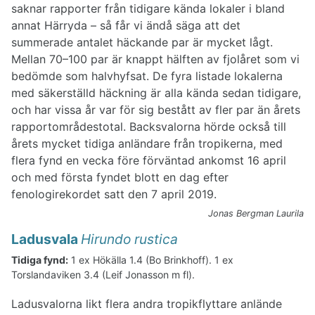
saknar rapporter från tidigare kända lokaler i bland
annat Härryda – så får vi ändå säga att det
summerade antalet häckande par är mycket lågt.
Mellan 70–100 par är knappt hälften av fjolåret som vi
bedömde som halvhyfsat. De fyra listade lokalerna
med säkerställd häckning är alla kända sedan tidigare,
och har vissa år var för sig bestått av fler par än årets
rapportområdestotal. Backsvalorna hörde också till
årets mycket tidiga anländare från tropikerna, med
flera fynd en vecka före förväntad ankomst 16 april
och med första fyndet blott en dag efter
fenologirekordet satt den 7 april 2019.
Jonas Bergman Laurila
Ladusvala
Hirundo rustica
Tidiga fynd:
1 ex Hökälla 1.4 (Bo Brinkhoff). 1 ex
Torslandaviken 3.4 (Leif Jonasson m fl).
Ladusvalorna likt flera andra tropikflyttare anlände