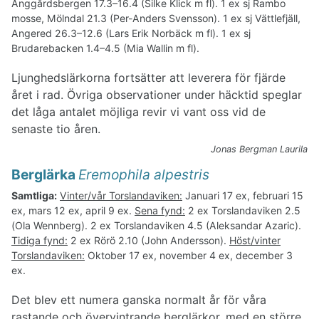
Änggårdsbergen 17.3–16.4 (Silke Klick m fl). 1 ex sj Rambo
mosse, Mölndal 21.3 (Per-Anders Svensson). 1 ex sj Vättlefjäll,
Angered 26.3–12.6 (Lars Erik Norbäck m fl). 1 ex sj
Brudarebacken 1.4–4.5 (Mia Wallin m fl).
Ljunghedslärkorna fortsätter att leverera för fjärde
året i rad. Övriga observationer under häcktid speglar
det låga antalet möjliga revir vi vant oss vid de
senaste tio åren.
Jonas Bergman Laurila
Berglärka
Eremophila alpestris
Samtliga:
Vinter/vår Torslandaviken:
Januari 17 ex, februari 15
ex, mars 12 ex, april 9 ex.
Sena fynd:
2 ex Torslandaviken 2.5
(Ola Wennberg). 2 ex Torslandaviken 4.5 (Aleksandar Azaric).
Tidiga fynd:
2 ex Rörö 2.10 (John Andersson).
Höst/vinter
Torslandaviken:
Oktober 17 ex, november 4 ex, december 3
ex.
Det blev ett numera ganska normalt år för våra
rastande och övervintrande berglärkor, med en större