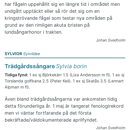
har fågeln uppehållit sig en längre tid i området men
undgått upptäckt eller så rör det sig om en
kringströvande fågel som testar nya områden på
grund av den rimligen akuta bristen på
lundsångarhonor i trakten.
Johan Svedholm
SYLVIOR
Sylviidae
Trädgårdssångare
Sylvia borin
Tidiga fynd:
1 ex sj Björkekärr 1.5 (Liza Andersson m fl). 1 ex sj
Torslanda golfbana 2.5 (Peter Keil). 1 ex sj Skatås 3.5 (Lennart
Alpman m fl).
Även bland trädgårdssångarna var ankomsten tidig
detta förunderliga år. 1 maj är tangerat fenologirekord
men vi väntar fortfarande på det första
bekräftade/väldokumenterade aprilfyndet.
Johan Svedholm