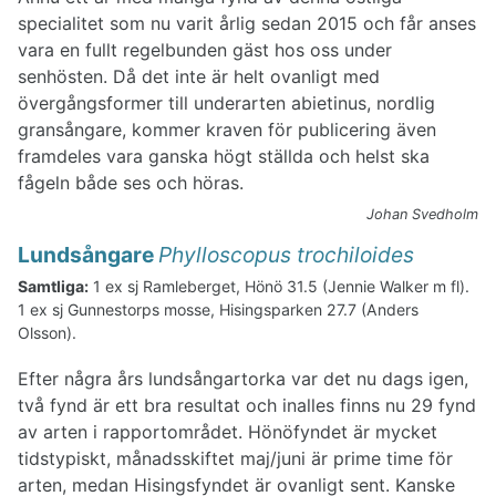
specialitet som nu varit årlig sedan 2015 och får anses
vara en fullt regelbunden gäst hos oss under
senhösten. Då det inte är helt ovanligt med
övergångsformer till underarten abietinus, nordlig
gransångare, kommer kraven för publicering även
framdeles vara ganska högt ställda och helst ska
fågeln både ses och höras.
Johan Svedholm
Lundsångare
Phylloscopus trochiloides
Samtliga:
1 ex sj Ramleberget, Hönö 31.5 (Jennie Walker m fl).
1 ex sj Gunnestorps mosse, Hisingsparken 27.7 (Anders
Olsson).
Efter några års lundsångartorka var det nu dags igen,
två fynd är ett bra resultat och inalles finns nu 29 fynd
av arten i rapportområdet. Hönöfyndet är mycket
tidstypiskt, månadsskiftet maj/juni är prime time för
arten, medan Hisingsfyndet är ovanligt sent. Kanske