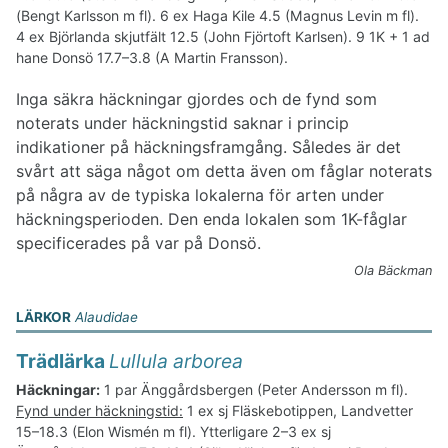
(Bengt Karlsson m fl). 6 ex Haga Kile 4.5 (Magnus Levin m fl).
4 ex Björlanda skjutfält 12.5 (John Fjörtoft Karlsen). 9 1K + 1 ad
hane Donsö 17.7–3.8 (A Martin Fransson).
Inga säkra häckningar gjordes och de fynd som
noterats under häckningstid saknar i princip
indikationer på häckningsframgång. Således är det
svårt att säga något om detta även om fåglar noterats
på några av de typiska lokalerna för arten under
häckningsperioden. Den enda lokalen som 1K-fåglar
specificerades på var på Donsö.
Ola Bäckman
LÄRKOR
Alaudidae
Trädlärka
Lullula arborea
Häckningar:
1 par Änggårdsbergen (Peter Andersson m fl).
Fynd under häckningstid:
1 ex sj Fläskebotippen, Landvetter
15–18.3 (Elon Wismén m fl). Ytterligare 2–3 ex sj